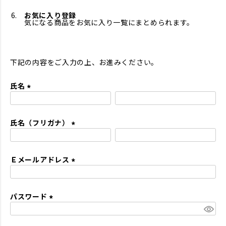
お気に入り登録
気になる商品をお気に入り一覧にまとめられます。
下記の内容をご入力の上、お進みください。
氏名
(
必
氏名（フリガナ）
須
)
(
必
Ｅメールアドレス
須
)
(
必
パスワード
須
)
(
必