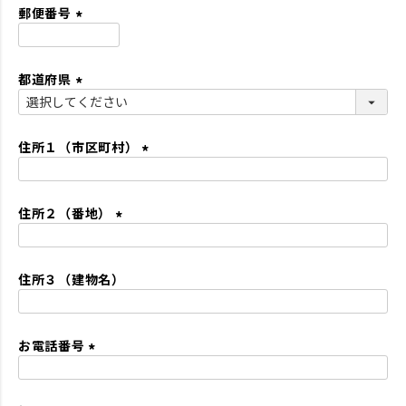
須
郵便番号
)
(
必
都道府県
須
)
(
必
須
住所１（市区町村）
)
(
必
住所２（番地）
須
)
(
必
住所３（建物名）
須
)
お電話番号
(
必