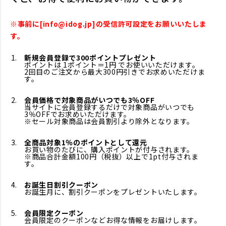
※事前に[info@idog.jp]の受信許可設定をお願いいたしま
す。
新規会員登録で300ポイントプレゼント
ポイントは 1ポイント＝1円 でお使いいただけます。
2回目のご注文から最大300円引きでお求めいただけま
す。
会員価格で対象商品がいつでも3％OFF
当サイトに会員登録するだけで対象商品がいつでも
3％OFFでお求めいただけます。
※セール対象商品は会員割引より除外となります。
全商品対象1％のポイントとして還元
お買い物のたびに、購入ポイントが付与されます。
※商品合計金額100円（税抜）以上で1pt付与されま
す。
お誕生日割引クーポン
お誕生月に、割引クーポンをプレゼントいたします。
会員限定クーポン
会員限定のクーポンなどお得な情報をお届けします。