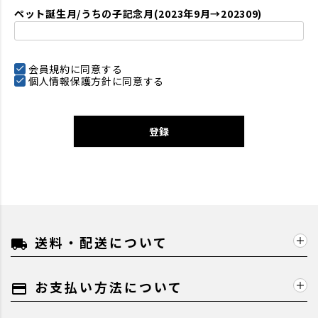
ペット誕生月/うちの子記念月(2023年9月→202309)
会員規約
に同意する
個人情報保護方針
に同意する
登録
送料・配送について
local_shipping
お支払い方法について
payment