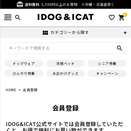
card_giftcard
送料無料
5,500円以上のお買物
※沖縄・北海道除く
0
search
favorite_outline
shopping_cart
カテゴリーから探す
view_module
search
ドッグウェア
冷感ベッド
シニア特集
ひんやり特集
お出かけグッズ
キャンペーン
HOME
会員登録
会員登録
IDOG&ICAT公式サイトでは会員登録していただ
くと、お得で便利にお買い物ができます。