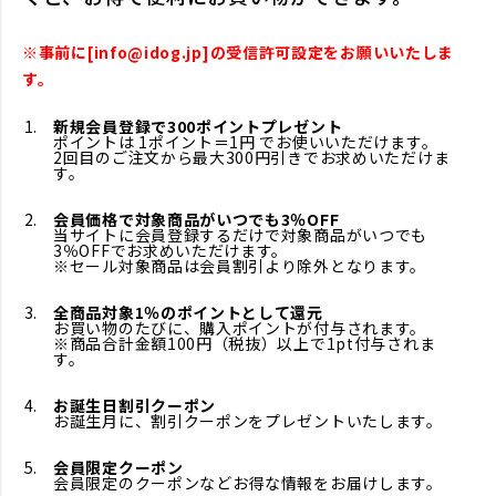
※事前に[info@idog.jp]の受信許可設定をお願いいたしま
す。
新規会員登録で300ポイントプレゼント
ポイントは 1ポイント＝1円 でお使いいただけます。
2回目のご注文から最大300円引きでお求めいただけま
す。
会員価格で対象商品がいつでも3％OFF
当サイトに会員登録するだけで対象商品がいつでも
3％OFFでお求めいただけます。
※セール対象商品は会員割引より除外となります。
全商品対象1％のポイントとして還元
お買い物のたびに、購入ポイントが付与されます。
※商品合計金額100円（税抜）以上で1pt付与されま
す。
お誕生日割引クーポン
お誕生月に、割引クーポンをプレゼントいたします。
会員限定クーポン
会員限定のクーポンなどお得な情報をお届けします。