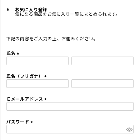
お気に入り登録
気になる商品をお気に入り一覧にまとめられます。
下記の内容をご入力の上、お進みください。
氏名
(
必
氏名（フリガナ）
須
)
(
必
Ｅメールアドレス
須
)
(
必
パスワード
須
)
(
必