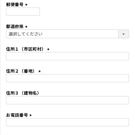
須
郵便番号
)
(
必
都道府県
須
)
(
必
須
住所１（市区町村）
)
(
必
住所２（番地）
須
)
(
必
住所３（建物名）
須
)
お電話番号
(
必