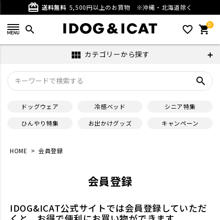
card_giftcard
送料無料
5,500円以上のお買物
※沖縄・北海道除く
0
search
favorite_outline
shopping_cart
カテゴリーから探す
view_module
search
ドッグウェア
冷感ベッド
シニア特集
ひんやり特集
お出かけグッズ
キャンペーン
HOME
会員登録
会員登録
IDOG&ICAT公式サイトでは会員登録していただ
くと、お得で便利にお買い物ができます。