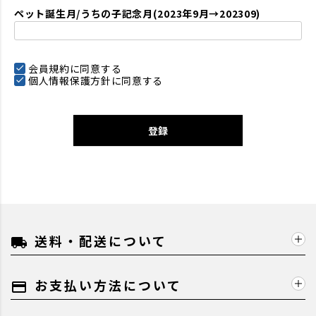
ペット誕生月/うちの子記念月(2023年9月→202309)
会員規約
に同意する
個人情報保護方針
に同意する
登録
送料・配送について
local_shipping
お支払い方法について
payment