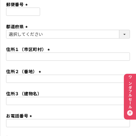
須
郵便番号
)
(
必
都道府県
須
)
(
必
須
住所１（市区町村）
)
(
必
住所２（番地）
須
)
(
ワンダフルセール
必
住所３（建物名）
須
)
お電話番号
(
必