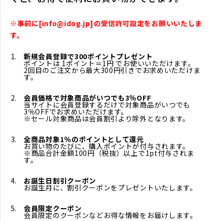
※事前に[info@idog.jp]の受信許可設定をお願いいたしま
す。
新規会員登録で300ポイントプレゼント
ポイントは 1ポイント＝1円 でお使いいただけます。
2回目のご注文から最大300円引きでお求めいただけま
す。
会員価格で対象商品がいつでも3％OFF
当サイトに会員登録するだけで対象商品がいつでも
3％OFFでお求めいただけます。
※セール対象商品は会員割引より除外となります。
全商品対象1％のポイントとして還元
お買い物のたびに、購入ポイントが付与されます。
※商品合計金額100円（税抜）以上で1pt付与されま
す。
お誕生日割引クーポン
お誕生月に、割引クーポンをプレゼントいたします。
会員限定クーポン
会員限定のクーポンなどお得な情報をお届けします。