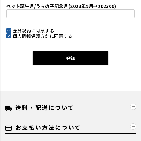
ペット誕生月/うちの子記念月(2023年9月→202309)
会員規約
に同意する
個人情報保護方針
に同意する
登録
送料・配送について
local_shipping
お支払い方法について
payment