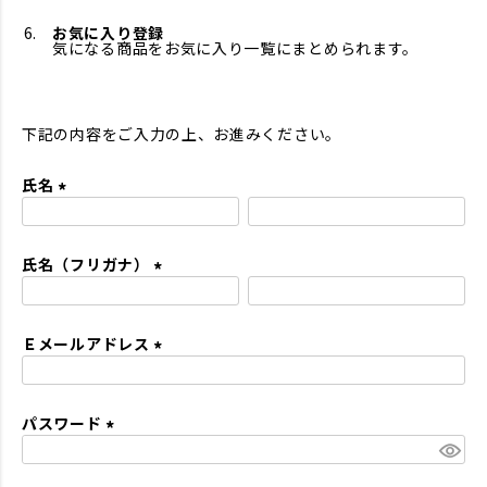
お気に入り登録
気になる商品をお気に入り一覧にまとめられます。
下記の内容をご入力の上、お進みください。
氏名
(
必
氏名（フリガナ）
須
)
(
必
Ｅメールアドレス
須
)
(
必
パスワード
須
)
(
必