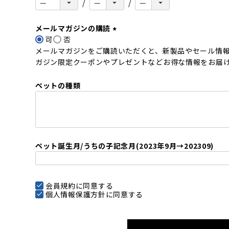
メールマガジンの購読
可
否
(
メールマガジンをご購読いただくと、新製品やセール情
必
ガジン限定クーポンやプレゼントなどお得な情報をお届
須
)
ペットの種類
ペット誕生月/うちの子記念月(2023年9月→202309)
会員規約
に同意する
個人情報保護方針
に同意する