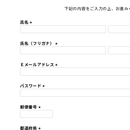
下記の内容をご入力の上、お進み
氏名
(
必
氏名（フリガナ）
須
)
(
必
Ｅメールアドレス
須
)
(
必
パスワード
須
)
(
必
須
郵便番号
)
(
必
都道府県
須