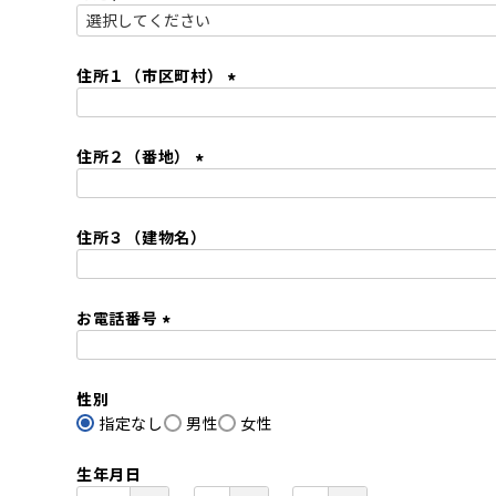
)
(
必
須
住所１（市区町村）
)
(
必
住所２（番地）
須
)
(
必
住所３（建物名）
須
)
お電話番号
(
必
性別
須
指定なし
)
男性
女性
生年月日