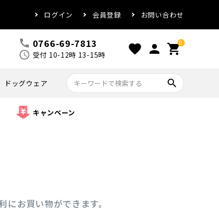
ログイン
会員登録
お問い合わせ
0766-69-7813
call
0
favorite
person
shopping_cart
schedule
受付 10-12時 13-15時
search
ドッグウェア
キャンペーン
便利にお買い物ができます。