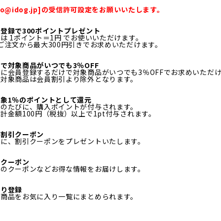
fo@idog.jp]の受信許可設定をお願いいたします。
登録で300ポイントプレゼント
は 1ポイント＝1円 でお使いいただけます。
ご注文から最大300円引きでお求めいただけます。
で対象商品がいつでも3％OFF
に会員登録するだけで対象商品がいつでも3％OFFでお求めいただ
ル対象商品は会員割引より除外となります。
象1％のポイントとして還元
物のたびに、購入ポイントが付与されます。
計金額100円（税抜）以上で1pt付与されます。
日割引クーポン
月に、割引クーポンをプレゼントいたします。
定クーポン
定のクーポンなどお得な情報をお届けします。
入り登録
る商品をお気に入り一覧にまとめられます。