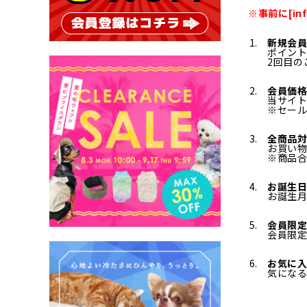
※事前に[in
新規会員
ポイント
2回目の
会員価格
当サイト
※セー
全商品対
お買い
※商品合
お誕生
お誕生
会員限
会員限
お気に
気にな