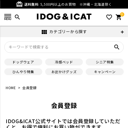
card_giftcard
送料無料
5,500円以上のお買物
※沖縄・北海道除く
0
search
favorite_outline
shopping_cart
カテゴリーから探す
view_module
search
ドッグウェア
冷感ベッド
シニア特集
ひんやり特集
お出かけグッズ
キャンペーン
HOME
会員登録
会員登録
IDOG&ICAT公式サイトでは会員登録していただ
くと、お得で便利にお買い物ができます。