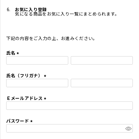
お気に入り登録
気になる商品をお気に入り一覧にまとめられます。
下記の内容をご入力の上、お進みください。
氏名
(
必
氏名（フリガナ）
須
)
(
必
Ｅメールアドレス
須
)
(
必
パスワード
須
)
(
必