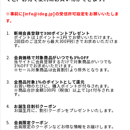
※事前に[info@idog.jp]の受信許可設定をお願いいたしま
す。
新規会員登録で300ポイントプレゼント
ポイントは 1ポイント＝1円 でお使いいただけます。
2回目のご注文から最大300円引きでお求めいただけま
す。
会員価格で対象商品がいつでも3％OFF
当サイトに会員登録するだけで対象商品がいつでも
3％OFFでお求めいただけます。
※セール対象商品は会員割引より除外となります。
全商品対象1％のポイントとして還元
お買い物のたびに、購入ポイントが付与されます。
※商品合計金額100円（税抜）以上で1pt付与されま
す。
お誕生日割引クーポン
お誕生月に、割引クーポンをプレゼントいたします。
会員限定クーポン
会員限定のクーポンなどお得な情報をお届けします。