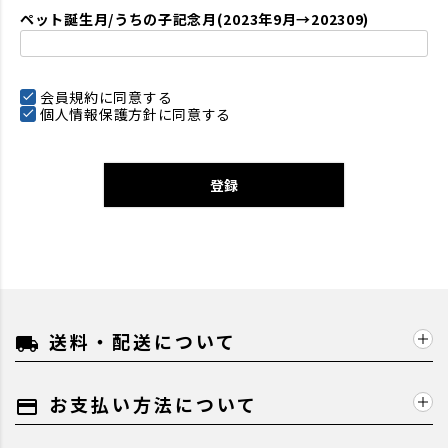
ペット誕生月/うちの子記念月(2023年9月→202309)
会員規約
に同意する
個人情報保護方針
に同意する
登録
送料・配送について
local_shipping
お支払い方法について
payment