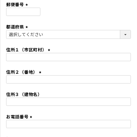
須
郵便番号
)
(
必
都道府県
須
)
(
必
須
住所１（市区町村）
)
(
必
住所２（番地）
須
)
(
必
住所３（建物名）
須
)
お電話番号
(
必