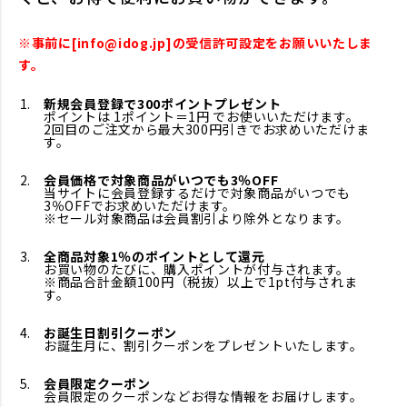
※事前に[info@idog.jp]の受信許可設定をお願いいたしま
す。
新規会員登録で300ポイントプレゼント
ポイントは 1ポイント＝1円 でお使いいただけます。
2回目のご注文から最大300円引きでお求めいただけま
す。
会員価格で対象商品がいつでも3％OFF
当サイトに会員登録するだけで対象商品がいつでも
3％OFFでお求めいただけます。
※セール対象商品は会員割引より除外となります。
全商品対象1％のポイントとして還元
お買い物のたびに、購入ポイントが付与されます。
※商品合計金額100円（税抜）以上で1pt付与されま
す。
お誕生日割引クーポン
お誕生月に、割引クーポンをプレゼントいたします。
会員限定クーポン
会員限定のクーポンなどお得な情報をお届けします。