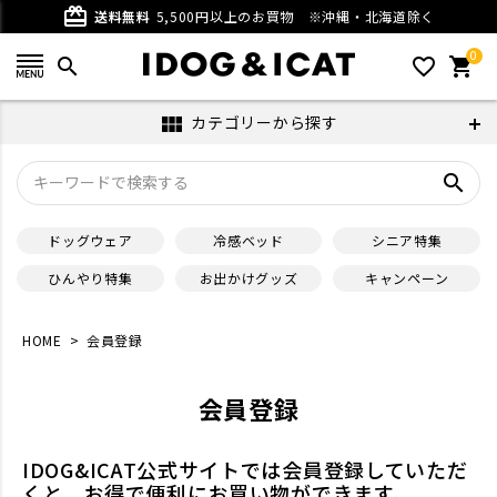
card_giftcard
送料無料
5,500円以上のお買物
※沖縄・北海道除く
0
search
favorite_outline
shopping_cart
カテゴリーから探す
view_module
search
ドッグウェア
冷感ベッド
シニア特集
ひんやり特集
お出かけグッズ
キャンペーン
HOME
会員登録
会員登録
IDOG&ICAT公式サイトでは会員登録していただ
くと、お得で便利にお買い物ができます。