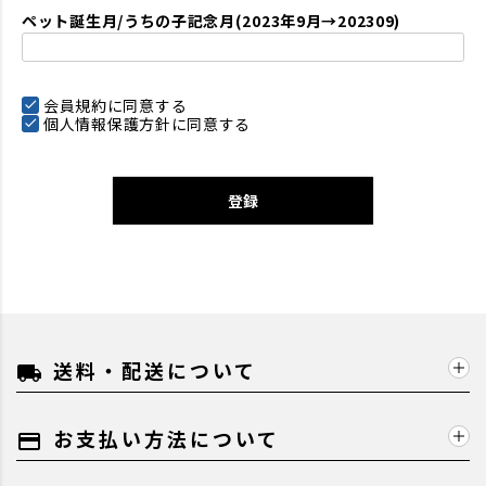
ペット誕生月/うちの子記念月(2023年9月→202309)
会員規約
に同意する
個人情報保護方針
に同意する
登録
送料・配送について
local_shipping
お支払い方法について
payment