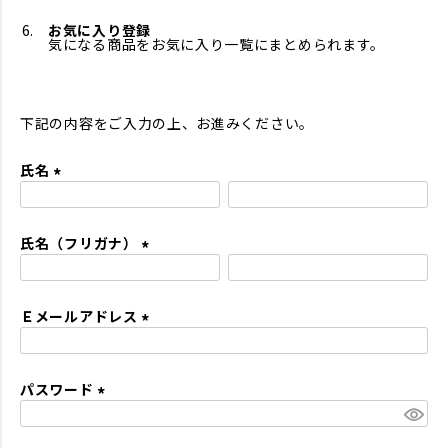
お気に入り登録
気になる商品をお気に入り一覧にまとめられます。
下記の内容をご入力の上、お進みください。
氏名
(
必
氏名（フリガナ）
須
)
(
必
Ｅメールアドレス
須
)
(
必
パスワード
須
)
(
必