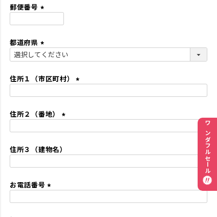
須
郵便番号
)
(
必
都道府県
須
)
(
必
須
住所１（市区町村）
)
(
必
住所２（番地）
須
)
(
ワンダフルセール
必
住所３（建物名）
須
)
お電話番号
(
必