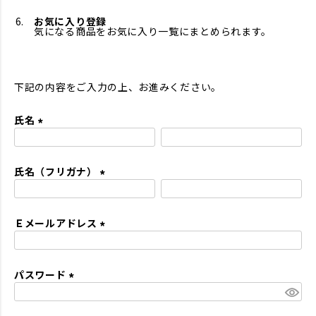
お気に入り登録
気になる商品をお気に入り一覧にまとめられます。
下記の内容をご入力の上、お進みください。
氏名
(
必
氏名（フリガナ）
須
)
(
必
Ｅメールアドレス
須
)
(
必
パスワード
須
)
(
必