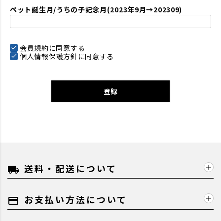
ペット誕生月/うちの子記念月(2023年9月→202309)
会員規約
に同意する
個人情報保護方針
に同意する
登録
送料・配送について
local_shipping
お支払い方法について
payment