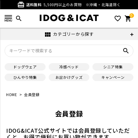
card_giftcard
送料無料
5,500円以上のお買物
※沖縄・北海道除く
0
search
favorite_outline
shopping_cart
カテゴリーから探す
view_module
search
ドッグウェア
冷感ベッド
シニア特集
ひんやり特集
お出かけグッズ
キャンペーン
HOME
会員登録
会員登録
IDOG&ICAT公式サイトでは会員登録していただ
くと、お得で便利にお買い物ができます。