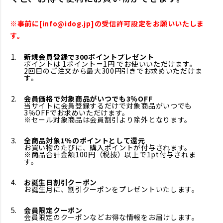
※事前に[info@idog.jp]の受信許可設定をお願いいたしま
す。
新規会員登録で300ポイントプレゼント
ポイントは 1ポイント＝1円 でお使いいただけます。
2回目のご注文から最大300円引きでお求めいただけま
す。
会員価格で対象商品がいつでも3％OFF
当サイトに会員登録するだけで対象商品がいつでも
3％OFFでお求めいただけます。
※セール対象商品は会員割引より除外となります。
全商品対象1％のポイントとして還元
お買い物のたびに、購入ポイントが付与されます。
※商品合計金額100円（税抜）以上で1pt付与されま
す。
お誕生日割引クーポン
お誕生月に、割引クーポンをプレゼントいたします。
会員限定クーポン
会員限定のクーポンなどお得な情報をお届けします。