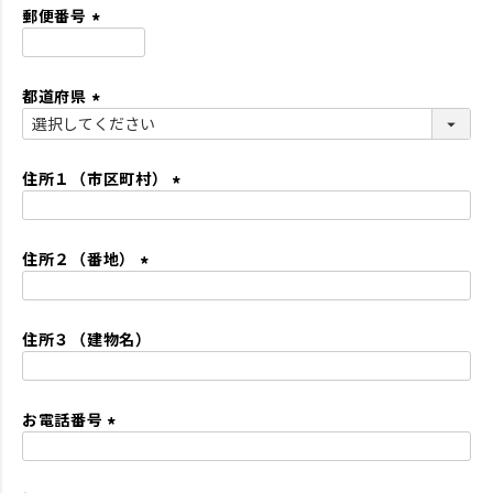
須
郵便番号
)
(
必
都道府県
須
)
(
必
須
住所１（市区町村）
)
(
必
住所２（番地）
須
)
(
必
住所３（建物名）
須
)
お電話番号
(
必