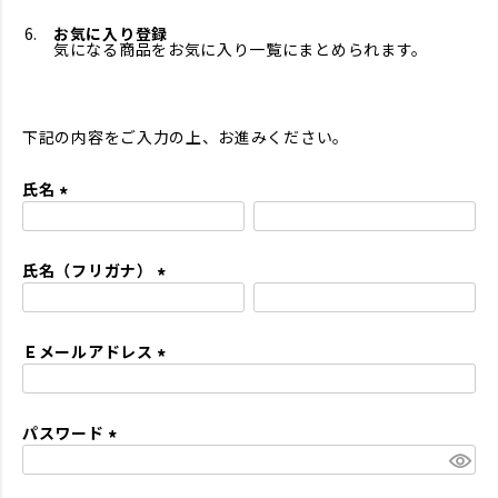
お気に入り登録
気になる商品をお気に入り一覧にまとめられます。
下記の内容をご入力の上、お進みください。
氏名
(
必
氏名（フリガナ）
須
)
(
必
Ｅメールアドレス
須
)
(
必
パスワード
須
)
(
必