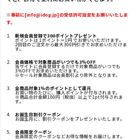
※事前に[info@idog.jp]の受信許可設定をお願いいたしま
す。
新規会員登録で300ポイントプレゼント
ポイントは 1ポイント＝1円 でお使いいただけます。
2回目のご注文から最大300円引きでお求めいただけま
す。
会員価格で対象商品がいつでも3％OFF
当サイトに会員登録するだけで対象商品がいつでも
3％OFFでお求めいただけます。
※セール対象商品は会員割引より除外となります。
全商品対象1％のポイントとして還元
お買い物のたびに、購入ポイントが付与されます。
※商品合計金額100円（税抜）以上で1pt付与されま
す。
お誕生日割引クーポン
お誕生月に、割引クーポンをプレゼントいたします。
会員限定クーポン
会員限定のクーポンなどお得な情報をお届けします。