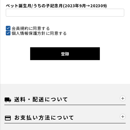
ペット誕生月/うちの子記念月(2023年9月→202309)
会員規約
に同意する
個人情報保護方針
に同意する
登録
送料・配送について
local_shipping
お支払い方法について
payment