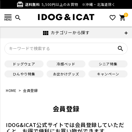
card_giftcard
送料無料
5,500円以上のお買物
※沖縄・北海道除く
0
search
favorite_outline
shopping_cart
カテゴリーから探す
view_module
search
ドッグウェア
冷感ベッド
シニア特集
ひんやり特集
お出かけグッズ
キャンペーン
HOME
会員登録
会員登録
IDOG&ICAT公式サイトでは会員登録していただ
くと、お得で便利にお買い物ができます。