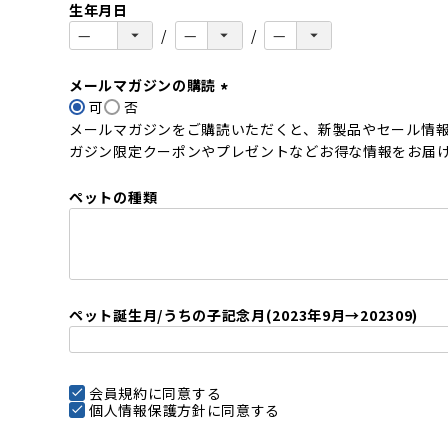
生年月日
メールマガジンの購読
可
否
(
メールマガジンをご購読いただくと、新製品やセール情
必
ガジン限定クーポンやプレゼントなどお得な情報をお届
須
)
ペットの種類
ペット誕生月/うちの子記念月(2023年9月→202309)
会員規約
に同意する
個人情報保護方針
に同意する