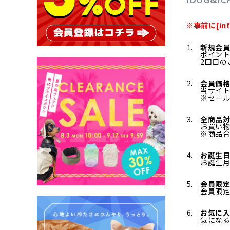
※事前に[in
新規会員
ポイント
2回目の
会員価格
当サイト
※セー
全商品対
お買い
※商品合
お誕生
お誕生
会員限
会員限
お気に
気にな