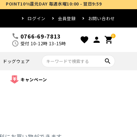
T10%還元DAY 毎週水曜10:00 - 翌日9:59
ログイン
会員登録
お問い合わせ
0766-69-7813
call
0
favorite
person
shopping_cart
schedule
受付 10-12時 13-15時
search
ドッグウェア
キャンペーン
便利にお買い物ができます。