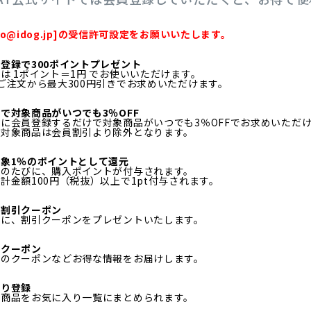
fo@idog.jp]の受信許可設定をお願いいたします。
登録で300ポイントプレゼント
は 1ポイント＝1円 でお使いいただけます。
ご注文から最大300円引きでお求めいただけます。
で対象商品がいつでも3％OFF
に会員登録するだけで対象商品がいつでも3％OFFでお求めいただ
ル対象商品は会員割引より除外となります。
象1％のポイントとして還元
物のたびに、購入ポイントが付与されます。
計金額100円（税抜）以上で1pt付与されます。
日割引クーポン
月に、割引クーポンをプレゼントいたします。
定クーポン
定のクーポンなどお得な情報をお届けします。
入り登録
る商品をお気に入り一覧にまとめられます。