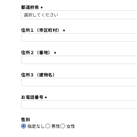
必
都道府県
須
)
(
必
須
住所１（市区町村）
)
(
必
住所２（番地）
須
)
(
必
住所３（建物名）
須
)
お電話番号
(
必
性別
須
指定なし
)
男性
女性