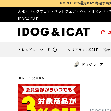
POINT10%還元DAY 毎週水曜10:00 - 翌
犬服・ドッグウェア・ペットウェア・ペット用ベッド・マ
IDOG&ICAT
card_giftcard
トレンドキーワード
error_outline
クリアランスSALE
冷感
ドッグウェア
HOME
会員登録
IDOG&