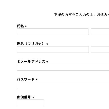
下記の内容をご入力の上、お進み
氏名
(
必
氏名（フリガナ）
須
)
(
必
Ｅメールアドレス
須
)
(
必
パスワード
須
)
(
必
須
郵便番号
)
(