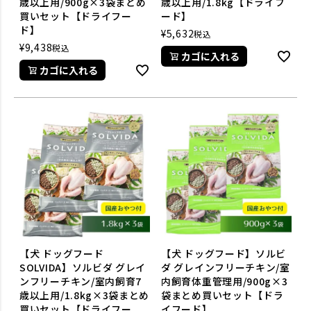
歳以上用/900g×3袋まとめ
歳以上用/1.8kg【ドライフ
買いセット【ドライフー
ード】
ド】
¥
5,632
税込
¥
9,438
税込
カゴに入れる
カゴに入れる
【犬 ドッグフード
【犬 ドッグフード】ソルビ
SOLVIDA】ソルビダ グレイ
ダ グレインフリーチキン/室
ンフリーチキン/室内飼育7
内飼育体重管理用/900g×3
歳以上用/1.8kg×3袋まとめ
袋まとめ買いセット【ドラ
買いセット【ドライフー
イフード】