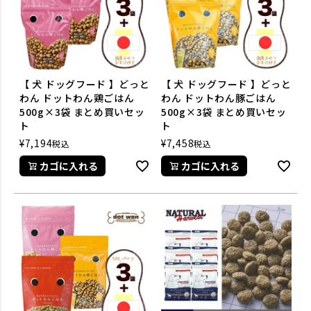
【 犬 ドッグフード 】どっと
【 犬 ドッグフード 】どっと
わん ドットわん鶏ごはん
わん ドットわん豚ごはん
500g×3袋 まとめ買いセッ
500g×3袋 まとめ買いセッ
ト
ト
¥
7,194
¥
7,458
税込
税込
カゴに入れる
カゴに入れる