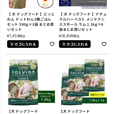
【 犬 ドッグフード 】どっと
【 犬 ドッグフード 】ナチュ
わん ドットわん3種ごはん
ラルハーベスト メンテナン
セット 500g×3袋 まとめ買
ススモール ラム 1.1kg×6
いセット
袋まとめ買いセット
¥
7,414
¥
16,830
税込
税込
カゴに入れる
カゴに入れる
【犬 ドッグフード
【犬 ドッグフード