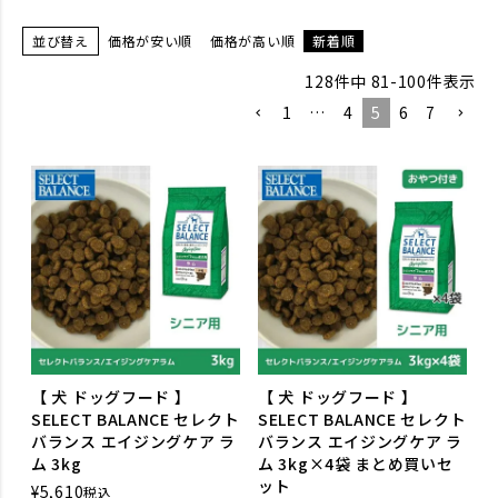
並び替え
価格が安い順
価格が高い順
新着順
128
件中
81
-
100
件表示
1
…
4
5
6
7
【 犬 ドッグフード 】
【 犬 ドッグフード 】
SELECT BALANCE セレクト
SELECT BALANCE セレクト
バランス エイジングケア ラ
バランス エイジングケア ラ
ム 3kg
ム 3kg×4袋 まとめ買いセ
ット
¥
5,610
税込