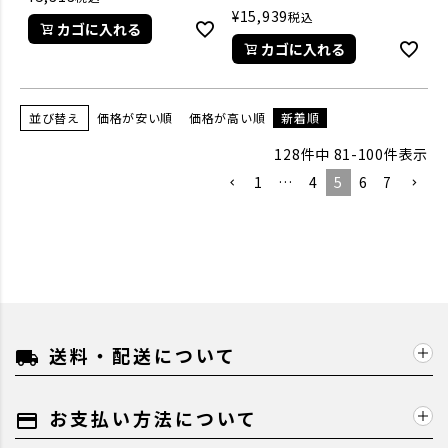
¥
15,939
税込
カゴに入れる
カゴに入れる
並び替え
価格が安い順
価格が高い順
新着順
128
件中
81
-
100
件表示
1
…
4
5
6
7
送料・配送について
local_shipping
お支払い方法について
payment