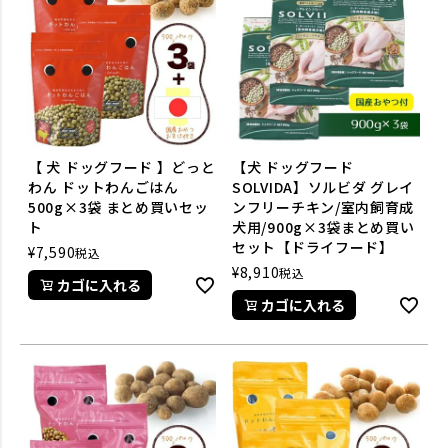
【 犬 ドッグフード 】どっと
【犬 ドッグフード
わん ドットわんごはん
SOLVIDA】ソルビダ グレイ
500g×3袋 まとめ買いセッ
ンフリーチキン/室内飼育成
ト
犬用/900g×3袋まとめ買い
セット【ドライフード】
¥
7,590
税込
¥
8,910
税込
カゴに入れる
カゴに入れる