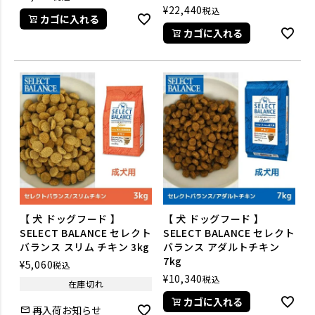
¥
22,440
税込
カゴに入れる
カゴに入れる
【 犬 ドッグフード 】
【 犬 ドッグフード 】
SELECT BALANCE セレクト
SELECT BALANCE セレクト
バランス スリム チキン 3kg
バランス アダルトチキン
7kg
¥
5,060
税込
¥
10,340
税込
在庫切れ
カゴに入れる
再入荷お知らせ