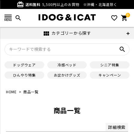
ベージュ
グレー
card_giftcard
送料無料
5,500円以上のお買物
※沖縄・北海道除く
パープル
ブラウン
0
ホワイト
ブラック
search
favorite_outline
shopping_cart
在庫なし商品
カテゴリーから探す
view_module
在庫なし商品を表示しない
search
サイズ
ドッグウェア
冷感ベッド
シニア特集
並び順
ひんやり特集
お出かけグッズ
キャンペーン
新着順
登録順
価格が安い順
価格が高い順
HOME
商品一覧
優先度順
レビュー順
キーワードヒット順
商品一覧
検索
詳細検索