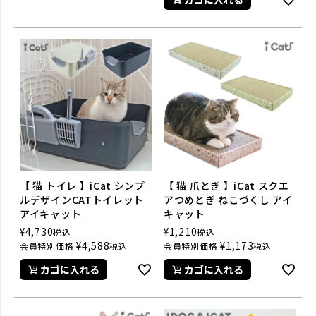
【 猫 トイレ 】iCat シンプ
【 猫 爪とぎ 】iCat スクエ
ルデザインCATトイレット
アつめとぎ ねこづくし アイ
アイキャット
キャット
¥
4,730
¥
1,210
税込
税込
¥
4,588
¥
1,173
会員特別価格
税込
会員特別価格
税込
カゴに入れる
カゴに入れる