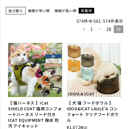
並び替え
価格が安い順
価格が高い順
新着順
574
件中
561
-
574
件表示
1
…
28
29
【 猫ハーネス 】iCat
【 犬 猫 フードボウル 】
SHIELD COAT 猫用コンフォ
IDOG&ICAT LAULE'A コン
ートハーネス リード付き
フォート クリアフードボウ
ICAT EQUIPMENT 撥水 防
ル
汚 アイキャット
¥
1,072
税込