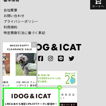
カートへ
会社概要
お問い合わせ
プライバシーポリシー
利用規約
特定商取引法に基づく表記
MAX30％OFF!!
CLEARANCE SALE
IDOG ICE HOLD ネ
水
ICE HOLD フィッシ
テックタンク 遮熱
リ
ッククーラー 保冷剤
ンク
ングベスト 保冷剤付
UVカット
付
10
【20％OFF】3,168
【20％OFF】1,760
【20％OFF】2,200
【
円(税込み)
円(税込み)
円(税込み)
LINEお友だち限定10%OFFクーポン配信中！
詳しく見る
詳しく見る
詳しく見る