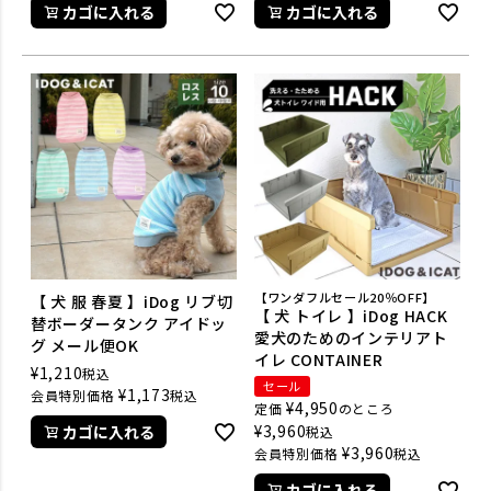
カゴに入れる
カゴに入れる
【ワンダフルセール20％OFF】
【 犬 服 春夏 】iDog リブ切
【 犬 トイレ 】iDog HACK
替ボーダータンク アイドッ
愛犬のためのインテリアト
グ メール便OK
イレ CONTAINER
¥
1,210
税込
セール
¥
1,173
会員特別価格
税込
¥
4,950
定価
のところ
¥
3,960
カゴに入れる
税込
¥
3,960
会員特別価格
税込
カゴに入れる