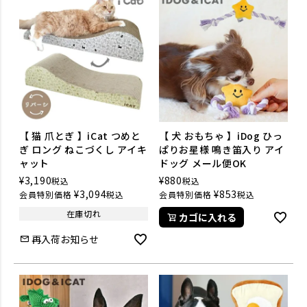
【 猫 爪とぎ 】iCat つめと
【 犬 おもちゃ 】iDog ひっ
ぎ ロング ねこづくし アイキ
ぱりお星様 鳴き笛入り アイ
ャット
ドッグ メール便OK
¥
3,190
¥
880
税込
税込
¥
3,094
¥
853
会員特別価格
税込
会員特別価格
税込
在庫切れ
カゴに入れる
再入荷お知らせ