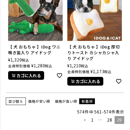
【 犬 おもちゃ 】iDog ワニ
【 犬 おもちゃ 】iDog 厚切
鳴き笛入り アイドッグ
りトースト カシャカシャ入
り アイドッグ
¥
1,320
税込
¥
1,280
¥
1,210
会員特別価格
税込
税込
¥
1,173
会員特別価格
税込
カゴに入れる
カゴに入れる
並び替え
価格が安い順
価格が高い順
新着順
574
件中
561
-
574
件表示
1
…
28
29