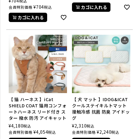
¥
704
税込
¥
704
カゴに入れる
会員特別価格
税込
カゴに入れる
【 猫 ハーネス 】iCat
【 犬 マット 】IDOG&ICAT
SHIELD COAT 猫用コンフォ
クールステイキルトマット
ートハーネス リード付き ス
接触冷感 抗菌 防臭 アイドッ
ター 撥水 防汚 アイキャット
グ
¥
4,180
¥
2,310
税込
税込
¥
4,054
¥
2,240
会員特別価格
税込
会員特別価格
税込