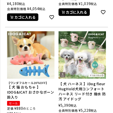
¥
4,180
¥
1,039
税込
会員特別価格
税込
¥
4,054
会員特別価格
税込
カゴに入れる
カゴに入れる
【ワンダフルセール20％OFF】
【 犬 ハーネス 】iDog fleur
【 犬 猫 おもちゃ 】
HugHold犬用コンフォート
IDOG&ICAT おさかなボーン
ハーネス リード付き 撥水 防
鈴入り
汚 アイドッグ
セール
¥
5,390
税込
¥
880
定価
のところ
¥
5,228
会員特別価格
税込