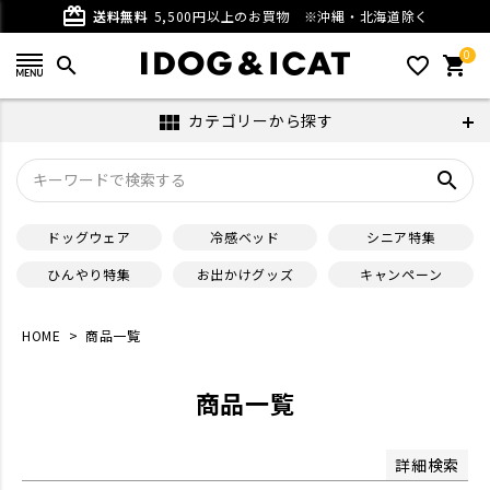
ベージュ
グレー
card_giftcard
送料無料
5,500円以上のお買物
※沖縄・北海道除く
パープル
ブラウン
0
ホワイト
ブラック
search
favorite_outline
shopping_cart
在庫なし商品
カテゴリーから探す
view_module
在庫なし商品を表示しない
search
サイズ
ドッグウェア
冷感ベッド
シニア特集
並び順
ひんやり特集
お出かけグッズ
キャンペーン
新着順
登録順
価格が安い順
価格が高い順
HOME
商品一覧
優先度順
レビュー順
キーワードヒット順
商品一覧
検索
詳細検索