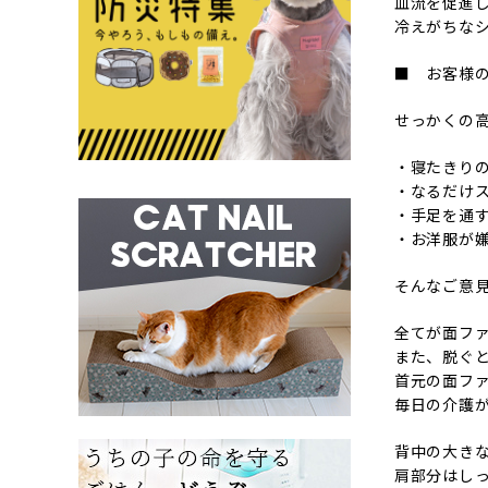
血流を促進
冷えがちな
■ お客様
せっかくの
・寝たきり
・なるだけ
・手足を通
・お洋服が
そんなご意
全てが面フ
また、脱ぐ
首元の面フ
毎日の介護
背中の大き
肩部分はし