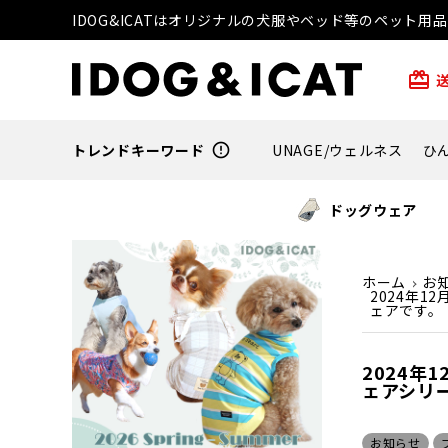
IDOG&ICATはオリジナルの犬服やベッド等のペット
card_giftcard
トレンドキーワード
error_outline
UNAGE/ウェルネス
ひ
ドッグウェア
ホーム
お
2024年
ェアです。
2024
ェアシリ
お知らせ