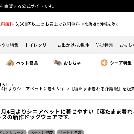
用品を直販する公式サイトです。
送料無料
5,500円以上のお買上で送料無料
※北海道と沖縄を除く
んやり特集
トイレタリー
お出かけ/お散歩
防災特集
おもち
ペット寝具
おもちゃ
シニア特集
知らせ
12月4日よりシニアペットに着せやすい【寝たまま着れる介護服】を
年12月4日よりシニアペットに着せやすい【寝たまま着
ーズの新作ドッグウェアです。
プレスリリース
ペットと健康
ペットと日常