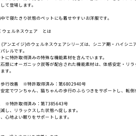
として登場します。
病中で寝たきり状態のペットにも着せやすいお洋服です。
GE ウェルネスウェア とは
E】(アンエイジ)のウェルネスウェアシリーズは、シニア期・ハイシ
アパレルです。
ントに特許取得済みの特殊な機能素材を含んでいます。
鉱石類にオーガニック炭等が配合された機能素材は、体感安定・リラ
します。
歩行改善 ※特許取得済み：第6802940号
の安定でワンちゃん、猫ちゃんの歩行のふらつきをサポートし、転倒
 ※特許取得済み：第7385643号
軽減し、リラックスした状態へ促します。
し、心地よい眠りをサポートします。