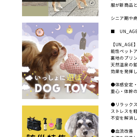
服が新商品
シニア期や
■ UN_A
【UN_AG
能性ペット
裏地のプリ
天然温泉の
効果を発揮
●体感安定・
重心・体幹
●リラックス
ストレスを
不安を解消
●血流改善