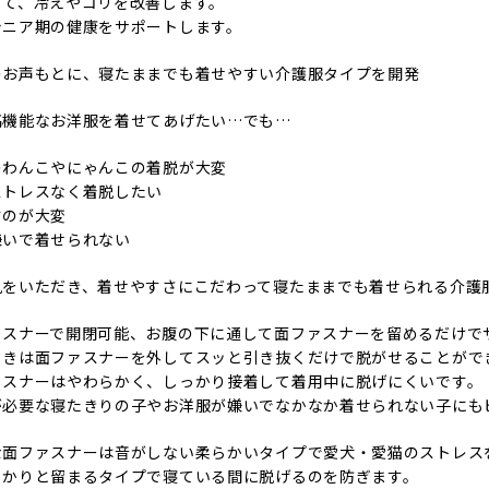
して、冷えやコリを改善します。
シニア期の健康をサポートします。
のお声もとに、寝たままでも着せやすい介護服タイプを開発
高機能なお洋服を着せてあげたい…でも…
のわんこやにゃんこの着脱が大変
ストレスなく着脱したい
すのが大変
嫌いで着せられない
見をいただき、着せやすさにこだわって寝たままでも着せられる介護
ァスナーで開閉可能、お腹の下に通して面ファスナーを留めるだけで
ときは面ファスナーを外してスッと引き抜くだけで脱がせることがで
ァスナーはやわらかく、しっかり接着して着用中に脱げにくいです。
が必要な寝たきりの子やお洋服が嫌いでなかなか着せられない子にも
な面ファスナーは音がしない柔らかいタイプで愛犬・愛猫のストレス
っかりと留まるタイプで寝ている間に脱げるのを防ぎます。