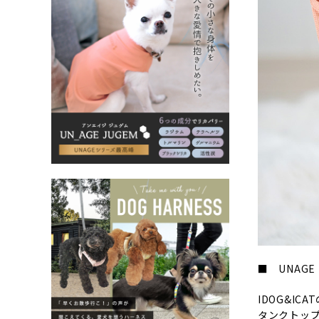
■ UNAG
IDOG&I
タンクトッ