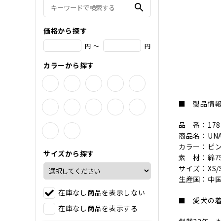
search
価格から探す
円 ～
円
カラーから探す
■ 製品情
品 番：178
商品名：UN
カラー：ピン
サイズから探す
素 材：綿7
サイズ：XS/S/
生産国：中
在庫なし商品を表示しない
■ 愛犬の
在庫なし商品を表示する