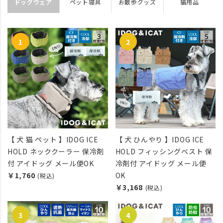
ドッグウェア
ペット寝具
お散歩グッズ
猫用品
【 犬 猫 ペット 】IDOG ICE
【 犬 ひんやり 】IDOG ICE
HOLD ネッククーラー 保冷剤
HOLD フィッシングベスト 保
付 アイドッグ メール便OK
冷剤付 アイドッグ メール便
￥1,760
OK
(税込)
￥3,168
(税込)