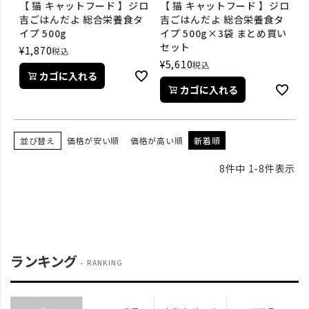
【 猫 キャットフード 】ジロ
【 猫 キャットフード 】ジロ
吉ごはんだよ 総合栄養食タ
吉ごはんだよ 総合栄養食タ
イプ 500g
イプ 500g×3袋 まとめ買い
セット
¥
1,870
税込
¥
5,610
税込
カゴに入れる
カゴに入れる
並び替え
価格が安い順
価格が高い順
新着順
8
件中
1
-
8
件表示
ランキング
RANKING