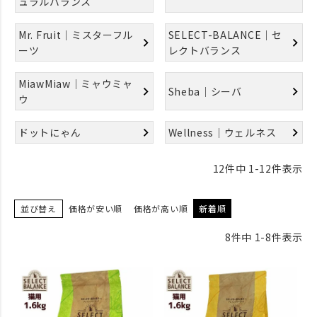
ュラルバランス
Mr. Fruit｜ミスターフル
SELECT-BALANCE｜セ
ーツ
レクトバランス
MiawMiaw｜ミャウミャ
Sheba｜シーバ
ウ
ドットにゃん
Wellness｜ウェルネス
12
件中
1
-
12
件表示
並び替え
価格が安い順
価格が高い順
新着順
8
件中
1
-
8
件表示