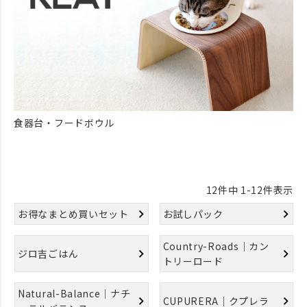
食器台・フードボウル
12
件中
1
-
12
件表示
お得なまとめ買いセット
お試しパック
Country-Roads｜カン
ジロ吉ごはん
トリーロード
Natural-Balance｜ナチ
CUPURERA｜クプレラ