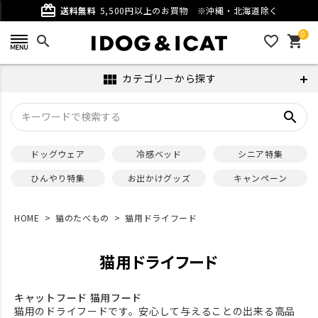
card_giftcard
送料無料
5,500円以上のお買物
※沖縄・北海道除く
0
search
favorite_outline
shopping_cart
カテゴリーから探す
view_module
search
ドッグウェア
冷感ベッド
シニア特集
ひんやり特集
お出かけグッズ
キャンペーン
HOME
猫のたべもの
猫用ドライフード
猫用ドライフード
キャットフード 猫用フード
猫用のドライフードです。安心して与えることの出来る高品