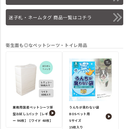
迷子札・ネームタグ 商品一覧はコチラ
衛生面も◎なペットシーツ・トイレ用品
業務用国産ペットシーツ厚
うんちが臭わない袋
型お試し1パック【レギュラ
BOSペット用
ー 96枚】【ワイド 48枚】
Sサイズ
15枚入り