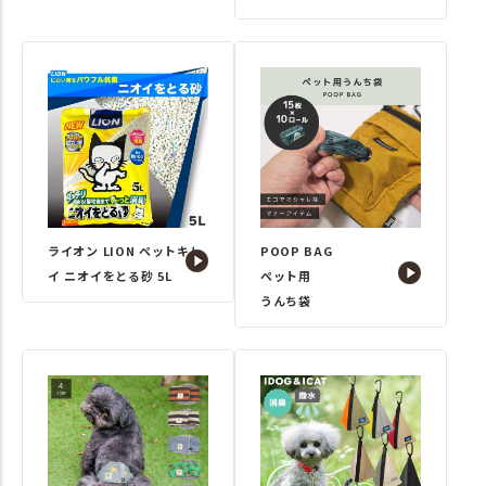
ライオン LION ペットキレ
POOP BAG
イ ニオイをとる砂 5L
ペット用
うんち袋