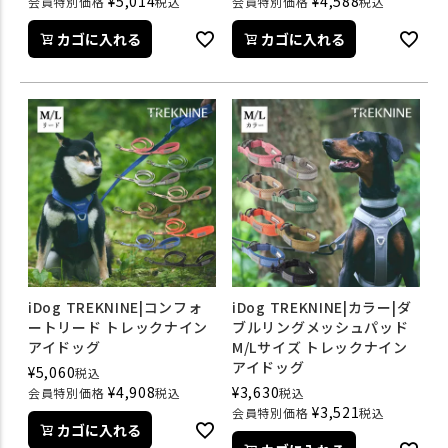
¥
5,014
¥
4,588
会員特別価格
税込
会員特別価格
税込
カゴに入れる
カゴに入れる
iDog TREKNINE|コンフォ
iDog TREKNINE|カラー|ダ
ートリード トレックナイン
ブルリングメッシュパッド
アイドッグ
M/Lサイズ トレックナイン
アイドッグ
¥
5,060
税込
¥
4,908
¥
3,630
会員特別価格
税込
税込
¥
3,521
会員特別価格
税込
カゴに入れる