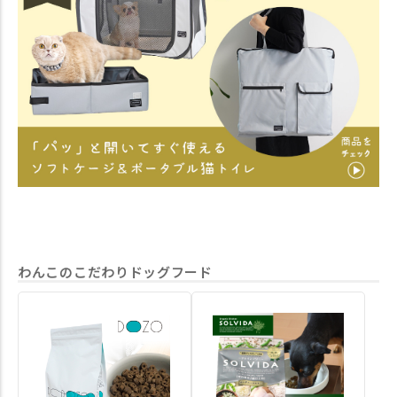
ソフトケージ 防災用持ち出しバ
用のお水や 数日分のペットシー
心で
ッグ付き|ワイドハイ #idogicat
ツやフード・薬など必要なものを
って
#idog公式アンバサダー
入れておけます。 災害時などい
て
ざという時はバッグ一つにまとま
体重
っているので慌てず持ちだせま
広
す。 災害時に初めて使うと見慣
た
れない居場所にかえって不安にな
びまし
ってしまうかもしれません。 普
SP
段からお家の中で使って、いざと
防
いう時に慣れ親しんだ居場所にな
ドハイ ⁡ idogic
るようにしてあげてくださいね。
#i
～商品情報～ 商品番号：17997
ッズ
REFUGE SPACE 防水・撥水ソフ
ヨー
トケージ・防災用持ち出しバッグ
ー
付き｜レギュラー（約）幅62cm×
生活 #
奥行45cm×高さ50cm 6,930円(税
#yor
込) 商品番号：17998 REFUGE
わんこのこだわりドッグフード
SPACE 防水・撥水ソフトケージ
防災用持ち出しバッグ付き|ワイ
ドハイ（約）幅75cm×奥行52cm×
高さ60cm 7,810円(税込) ～モデル
使用サイズ～ ◇こつぶ チワワ
2.6㎏ レギュラーサイズ ◇グ
ミ トイプードル2.8㎏ レギュ
ラーサイズ・ワイドハイサイズ