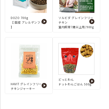
◇モフコ ビションプー 4.5
㎏ ワイドハイサイズ ◇こま
り スコティッシュフォールド
4.0㎏ レギュラーサイズ・ワイ
DOZO 700g
ソルビダ グレインフリー
ドハイサイズ #IDOGICAT #犬の
【 国産 アレルゲンフリー
チキン
服iDog #iDog #idog新作レポート
】
室内飼育7歳以上用/900g
#new #新発売 #ペット防災 #防災
グッズ #防災対策 #災害に備える
#ペットと防災 #ペット同行避難 #
ペットの避難グッズ #防災準備 #
犬用品 #猫用品 #犬と暮らす #猫
と暮らす #犬のいる暮らし #猫の
いる暮らし #ペット用品 #dog #cat
#犬 #猫 #ペットグッズ #2025SS #
新作 #春夏新作 #おすすめ
どっとわん
HAVIT グレインフリー
ドットわんごはん 500g
チキンジャーキー