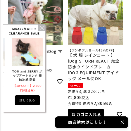
MAX30％OFF!!
CLEARANCE SALE
【ワンダフルセール15％OFF】
【 犬 首輪 リード 】iDog マ
【 犬 服 レインコート 】
クラメ編みリード
iDog STORM REACT 完全
¥
4,290
税込
防水ウインドブレーカー
¥
4,161
会員特別価格
税込
IDOG EQUIPMENT アイド
d JERRY ポ
トタンク 接
ッグ メール便OK
もっと見る
感 防蚊
カゴに入れる
セール
FF】2,970
¥
3,300
税込み)
定価
のところ
¥
2,805
税込
く見る
¥
2,805
会員特別価格
税込
カゴに入れる
商品検索はこちら！