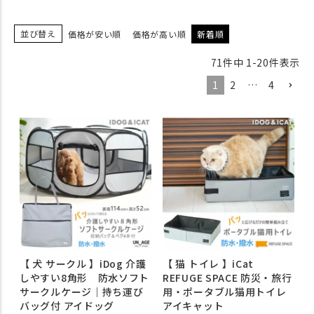
並び替え
価格が安い順
価格が高い順
新着順
71
件中
1
-
20
件表示
1
2
…
4
【 犬 サークル 】iDog 介護
【 猫 トイレ 】iCat
しやすい8角形 防水ソフト
REFUGE SPACE 防災・旅行
サークルケージ｜持ち運び
用・ポータブル猫用トイレ
バッグ付 アイドッグ
アイキャット