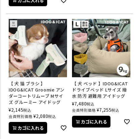
カゴに入れる
【 犬 猫 ブラシ 】
【 犬 ベッド 】IDOG&ICAT
IDOG&ICAT Groomie アン
ドライブベッド Lサイズ 撥
ダーコートリムーブ Mサイ
水 防汚 避難用 アイドッグ
ズ グルーミー アイドッグ
¥
7,480
税込
¥
2,145
¥
7,255
税込
会員特別価格
税込
¥
2,080
会員特別価格
税込
カゴに入れる
カゴに入れる