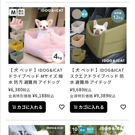
【 犬 ベッド 】IDOG&ICAT
【 犬 ベッド 】IDOG&ICAT
ドライブベッド Mサイズ 撥
スクエアドライブベッド 防
水 防汚 避難用 アイドッグ
水 避難用 アイドッグ
¥
6,380
¥
9,680
税込
税込
¥
6,188
¥
9,389
会員特別価格
税込
会員特別価格
税込
カゴに入れる
カゴに入れる