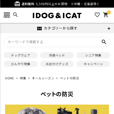
card_giftcard
送料無料
5,500円以上のお買物
※沖縄・北海道除く
0
search
favorite_outline
shopping_cart
カテゴリーから探す
view_module
search
ドッグウェア
冷感ベッド
シニア特集
ひんやり特集
お出かけグッズ
キャンペーン
HOME
特集
オールシーズン
ペットの防災
ペットの防災