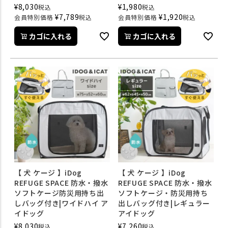
¥
8,030
¥
1,980
税込
税込
¥
7,789
¥
1,920
会員特別価格
税込
会員特別価格
税込
カゴに入れる
カゴに入れる
【 犬 ケージ 】iDog
【 犬 ケージ 】iDog
REFUGE SPACE 防水・撥水
REFUGE SPACE 防水・撥水
ソフトケージ防災用持ち出
ソフトケージ・防災用持ち
しバッグ付き|ワイドハイ ア
出しバッグ付き|レギュラー
イドッグ
アイドッグ
¥
8,030
¥
7,260
税込
税込