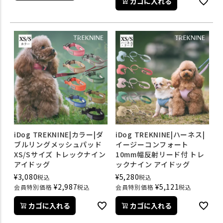
カゴに入れる
iDog TREKNINE|カラー|ダ
iDog TREKNINE|ハーネス|
ブルリングメッシュパッド
イージーコンフォート
XS/Sサイズ トレックナイン
10mm幅反射リード付 トレ
アイドッグ
ックナイン アイドッグ
¥
3,080
¥
5,280
税込
税込
¥
2,987
¥
5,121
会員特別価格
税込
会員特別価格
税込
カゴに入れる
カゴに入れる