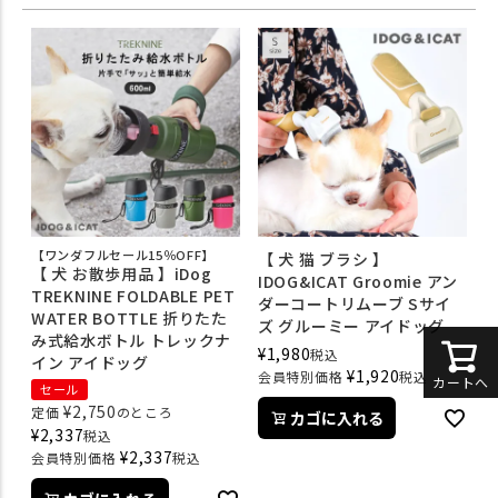
【ワンダフルセール15％OFF】
【 犬 猫 ブラシ 】
【 犬 お散歩用品 】iDog
IDOG&ICAT Groomie アン
TREKNINE FOLDABLE PET
ダーコートリムーブ Sサイ
WATER BOTTLE 折りたた
ズ グルーミー アイドッグ
み式給水ボトル トレックナ
¥
1,980
税込
イン アイドッグ
¥
1,920
会員特別価格
税込
カートへ
セール
¥
2,750
定価
のところ
カゴに入れる
¥
2,337
税込
¥
2,337
会員特別価格
税込