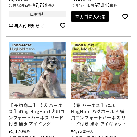
¥
7,789
¥
7,042
会員特別価格
税込
会員特別価格
税込
在庫切れ
カゴに入れる
再入荷お知らせ
【 予約商品 】【 犬 ハーネ
【 猫 ハーネス 】iCat
ス 】iDog HugHold 犬用コ
HugHold ハグホールド 猫
ンフォートハーネス リード
用コンフォートハーネス リ
付き 撥水 アイドッグ
ード付き 撥水 アイキャット
¥
5,170
¥
4,730
税込
税込