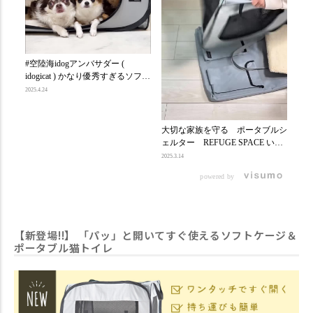
⌂ 
ido
SP
2025.3
#空陸海idogアンバサダー (
ジ
idogicat ) かなり優秀すぎるソフト
ワイ
ケージ🤩🍀 六角形の簡易ソフト
2025.4.24
ッ
ケージは緊急用で持ってるんだけ
の簡
ど なんせ使い勝手悪い😂💔 だけ
軽
ど idogicat さんのこのソフトケー
大切な家族を守る ポータブルシ
る
ジは 今使ってるガチのケージと
ェルター REFUGE SPACE いつ
イ〜
サイズ感ほぼ一緒だし ベッド入
起きるかわからない災害への備え
3
2025.3.14
れてもいつも通りの感覚で使える
に、もちろんお出かけや旅行に
ロ
のも良き👍 パッと開いてパッと
powered by
も。 保管時はコンパクトに収納
⁡ 
収納出来る🤩 よくある簡易テン
しておける折りたたみ式の簡易ケ
と
ト🏕️の折りたたみより簡単だっ
ージで 大切な家族を守る準備を
水
た🤭 ポケットもたくさん付いて
始めましょう。 REFUGE SPACE
楽ち
るし持ち手が長いから 肩にかけ
防水・撥水ソフトケージは ワン
【新登場!!】 「パッ」と開いてすぐ使えるソフトケージ＆
くれ
れるのも嬉しいポイント😍 おで
タッチで開く仕様でペットが安心
ポータブル猫トイレ
預
かけや旅行にはもちろん、万が一
して過ごせる環境がすぐに作れま
や
の避難スペースの 備えとして持
す！ 収納用の付属ケースは肩か
な
っておきたい必需品✨ 気になっ
らかけやすい長めの持ち手付きの
に
た方は idogicat さんを覗いてみて
バッグ型。 正面に大きめのポケ
時も
ね🫣 REFUGE SPACE 防水・撥水
ットが2つついているので、備蓄
が