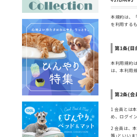
本規約は、「
を利用する
第1条(目
本利用規約
は、本利用
第2条(会
1 会員と
め、ログイ
2 会員は、
等｣といいま