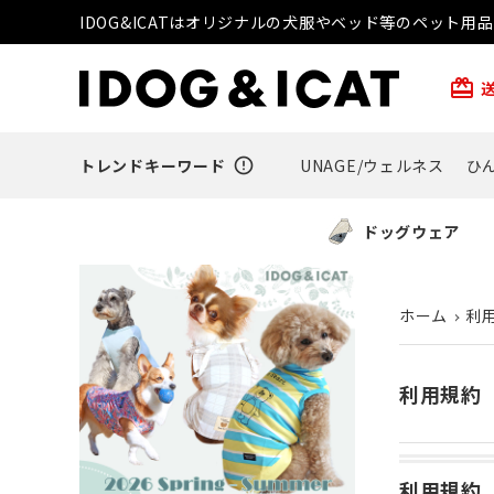
IDOG&ICATはオリジナルの犬服やベッド等のペット
card_giftcard
トレンドキーワード
error_outline
UNAGE/ウェルネス
ひ
ドッグウェア
ホーム
利
利用規約
利用規約