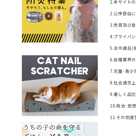
1.本サイト
2.公序良俗
3.売買及び
4.プライバ
5.法令違反
6.各種業界
7.児童･青
8.社会通念
9.著しく品
10.政治･
11.その他