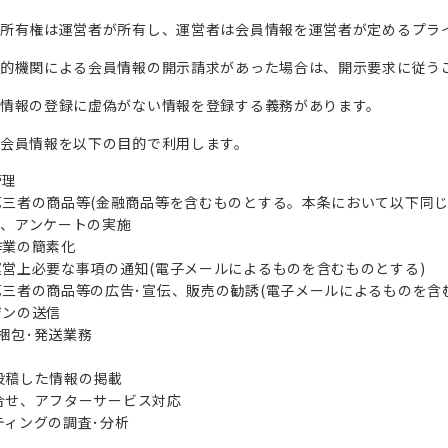
報の所有権は運営者が所有し、運営者は会員情報を運営者が定めるプラ
公的機関による会員情報の開示請求があった場合は、開示要求に従う
員情報の登録に虚偽がない情報を登録する義務があります。
、会員情報を以下の目的で利用します。
管理
三者の商品等(金融商品等を含むものとする。本条において以下同じ
ン、アンケートの実施
作業の簡素化
営上必要な事項の通知(電子メールによるものを含むものとする)
三者の商品等の広告･宣伝、販売の勧誘(電子メールによるものを含
ジンの送信
の梱包･発送業務
員が投稿した情報の掲載
種問合せ、アフターサービス対応
ケティングの調査･分析