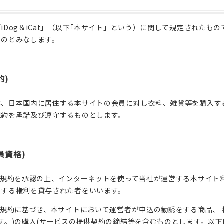
iDog＆iCat」（以下｢本サイト」という）に関して規定された
ものとみなします。
的)
は、日本国内に居住する本サイトの会員に対し衣料、雑貨等を購入す
規約を承諾及び遵守するものとします。
員資格)
は本規約を承認の上、インターネットを使って当社が運営する本サイト
ンする権利を貸与された者をいいます。
本規約に基づき、本サイトにおいて運営者が申込の勧誘をする商品、 
す。)の購入(サービスの提供契約の締結等を含むものとします。以下