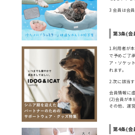
3 会員は
第3条(会
1.利用者が
で予めご了承
ア・ソケット
れます。
2.次に該当
会員情報に
(2)会員が
その他、運
第4条(会