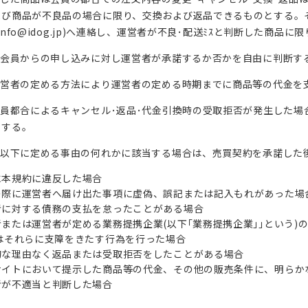
よび商品が不良品の場合に限り、交換および返品できるものとする。
il:info@idog.jp)へ連絡し、運営者が不良･配送ﾐｽと判断した
は、会員からの申し込みに対し運営者が承諾するか否かを自由に判断す
運営者の定める方法により運営者の定める時期までに商品等の代金を
会員都合によるキャンセル･返品･代金引換時の受取拒否が発生した場
とする。
は、以下に定める事由の何れかに該当する場合は、売買契約を承諾した
に本規約に違反した場合
の際に運営者へ届け出た事項に虚偽、誤記または記入もれがあった場
者に対する債務の支払を怠ったことがある場合
または運営者が定める業務提携企業(以下｢業務提携企業｣｣という)
はそれらに支障をきたす行為を行った場合
的な理由なく返品または受取拒否をしたことがある場合
サイトにおいて提示した商品等の代金、その他の販売条件に、明らか
者が不適当と判断した場合