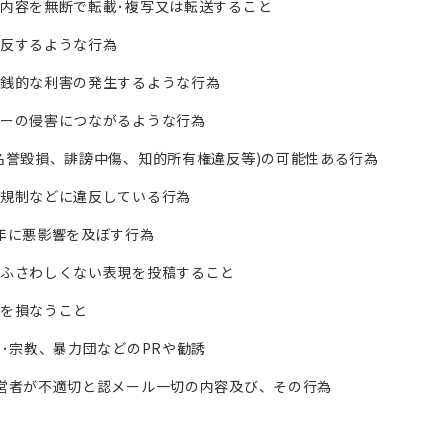
の内容を無断で転載･複写又は転送すること
に反するような行為
金銭的な利害の発生するような行為
シーの侵害につながるような行為
(名誉毀損、誹謗中傷、知的所有権違反等)の可能性ある行為
の規制などに違反している行為
少年に悪影響を及ぼす行為
上ふさわしくない表現を投稿すること
位を損なうこと
思想･宗教、暴力団などのPRや勧誘
運営者が不適切と認メール一切の内容及び、その行為