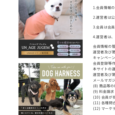
1.会員情
2.運営者は
3.会員は会
4.運営者は
会員情報の
運営者及び第
キャンペー
会員登録等
本サイトの運
運営者及び第
メールマガ
(8) 商品等
(9) 料金請求
(10) 会
(11) 各
(12) マー