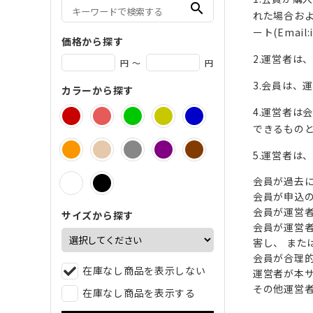
search
れた場合お
ート(Ema
価格から探す
2.運営者
円 ～
円
3.会員は、
カラーから探す
4.運営者は
できるもの
5.運営者
会員が過去
会員が申込
会員が運営
サイズから探す
会員が運営者
害し、 また
会員が合理
在庫なし商品を表示しない
運営者が本
その他運営
在庫なし商品を表示する