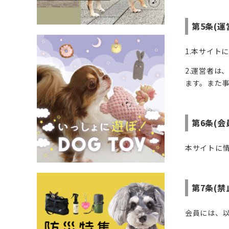
第5条(運
1.本サイト
2.運営者は
ます。また
第6条(会
本サイトに
第7条(禁
会員には、