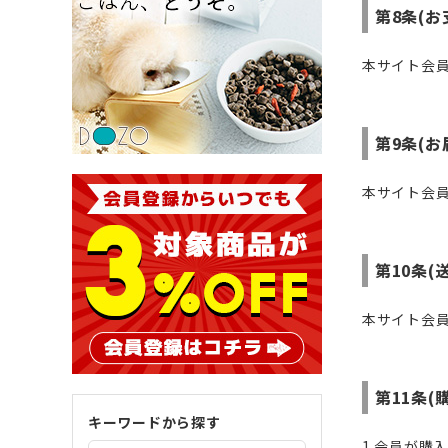
第8条(お
本サイト会
第9条(お
本サイト会
第10条(
本サイト会
第11条(
キーワードから探す
1.会員が購