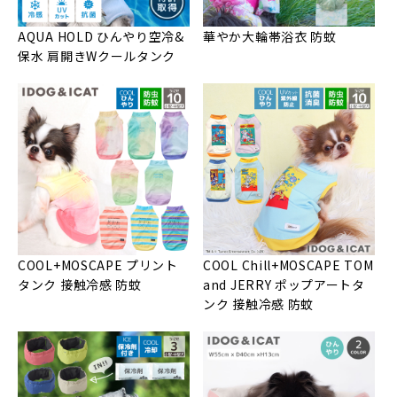
AQUA HOLD ひんやり空冷&
華やか大輪帯浴衣 防蚊
保水 肩開きWクールタンク
COOL+MOSCAPE プリント
COOL Chill+MOSCAPE TOM
タンク 接触冷感 防蚊
and JERRY ポップアートタ
ンク 接触冷感 防蚊