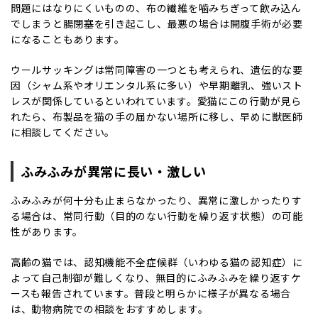
問題にはなりにくいものの、布の繊維を噛みちぎって飲み込ん
でしまうと
腸閉塞
を引き起こし、最悪の場合は開腹手術が必要
になることもあります。
ウールサッキングは常同障害の一つとも考えられ、遺伝的な要
因（シャム系やオリエンタル系に多い）や早期離乳、強いスト
レスが関係しているといわれています。愛猫にこの行動が見ら
れたら、布製品を猫の手の届かない場所に移し、早めに獣医師
に相談してください。
ふみふみが異常に長い・激しい
ふみふみが何十分も止まらなかったり、異常に激しかったりす
る場合は、常同行動（目的のない行動を繰り返す状態）の可能
性があります。
高齢の猫では、
認知機能不全症候群（いわゆる猫の認知症）
に
よって自己制御が難しくなり、無目的にふみふみを繰り返すケ
ースも報告されています。普段と明らかに様子が異なる場合
は、動物病院での相談をおすすめします。