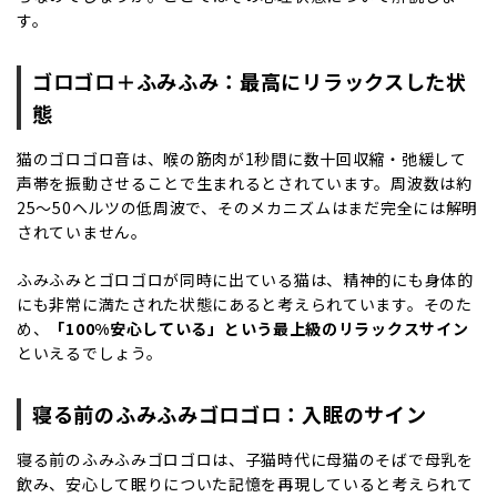
す。
ゴロゴロ＋ふみふみ：最高にリラックスした状
態
猫のゴロゴロ音は、喉の筋肉が1秒間に数十回収縮・弛緩して
声帯を振動させることで生まれるとされています。周波数は
約
25～50ヘルツの低周波
で、そのメカニズムはまだ完全には解明
されていません。
ふみふみとゴロゴロが同時に出ている猫は、精神的にも身体的
にも非常に満たされた状態にあると考えられています。そのた
め、
「100%安心している」という最上級のリラックスサイン
といえるでしょう。
寝る前のふみふみゴロゴロ：入眠のサイン
寝る前のふみふみゴロゴロは、子猫時代に母猫のそばで母乳を
飲み、安心して眠りについた記憶を再現していると考えられて