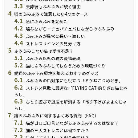
3.3
去勢後もふみふみが続く理由
4
猫のふみふみで注意したい4つのケース
4.1
急にふみふみを始めた
4.2
噛みながら・チュパチュパしながらのふみふみ
4.3
ふみふみが異常に長い・激しい
4.4
ストレスサインとの見分け方
5
ふみふみしない猫は愛情不足？
5.1
ふみふみ以外の猫の愛情表現
5.2
猫にふみふみしてもらうための環境づくり
6
愛猫のふみふみ環境を整えるおすすめグッズ
6.1
ふみふみの爪対策にも役立つ「ミケねこつめとぎ」
6.2
ストレス発散に最適な「FLYING CAT 釣りざお猫じゃ
らし」
6.3
ひとり遊びで退屈を解消する「吊り下げびよよんじゃ
らし」
7
猫のふみふみに関するよくある質問（FAQ）
7.1
猫がゴロゴロ言いながらふみふみするのはなぜ？
7.2
猫の三大ストレスとは何ですか？
7.3
猫が「ごめんね」と謝る合図は？