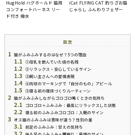
HugHold ハグホールド 猫用
iCat FLYING CAT 釣りざお猫
コンフォートハーネス リー
じゃらし ふんわりフェザー
ド付き 撥水
目次
1
猫がふみふみするのはなぜ？5つの理由
1.1
①母乳を飲んでいた頃の名残
1.2
②リラックス・安心しているサイン
1.3
③飼い主さんへの愛情表現
1.4
④肉球のマーキングで「自分のもの」アピール
1.5
⑤寝る前の寝床づくりルーティーン
2
猫がふみふみしながらゴロゴロ鳴くときの気持ち
2.1
ゴロゴロ＋ふみふみ：最高にリラックスした状態
2.2
寝る前のふみふみゴロゴロ：入眠のサイン
3
オス猫のふみふみは意味が違う？性別の差
3.1
前足のふみふみ：甘えの気持ち
3.2
後ろ足のふみふみ＋腰振り：発情のサイン