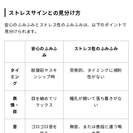
ストレスサインとの見分け方
安心のふみふみとストレス性のふみふみは、以下のポイントで
見分けられます。
安心のふみふ
ストレス性のふみふみ
み
タイ
就寝前やスキ
突発的、タイミングに規則
ミン
ンシップ時
性がない
グ
表
目を細めてリ
瞳孔が開いて落ち着きがな
情・
ラックス
い
目
音
ゴロゴロ音を
無音、または普段と違う鳴
伴う
き声