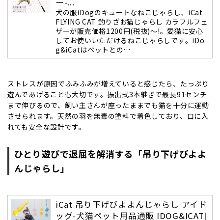
ー-...
犬の服iDogのキュートなねこじゃらし、iCat
FLYING CAT 釣りざお猫じゃらし カラフルフェ
ザーが販売価格1200円(税抜)～!。愛猫に安心
してお使いいただけるねこじゃらしです。iDo
g&iCatはペットとの…
ストレスが原因でふみふみが増えていると感じたら、たっぷり
遊んであげることも大切です。振出式3本継ぎで最長91センチ
まで伸びるので、飼い主さんが座ったままでも猫を十分に運動
させられます。天然の羽を無毒の塗料で着色しており、口に入
れても安全な設計です。
ひとり遊びで退屈を解消する「吊り下げびよよ
んじゃらし」
iCat 吊り下げびよよんじゃらし アイド
ッグ-犬猫ペット用品通販 IDOG&ICAT|