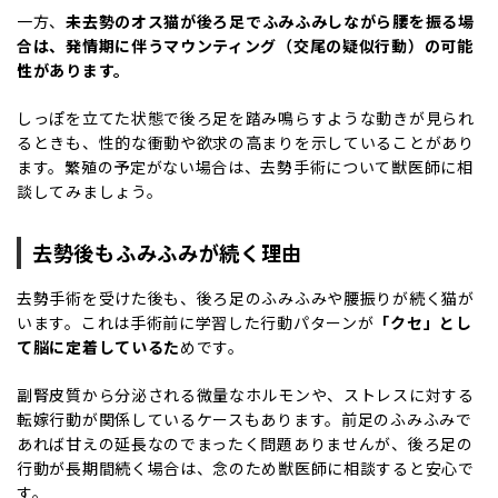
一方、
未去勢のオス猫が後ろ足でふみふみしながら腰を振る場
合は、発情期に伴うマウンティング（交尾の疑似行動）の可能
性があります。
しっぽを立てた状態で後ろ足を踏み鳴らすような動きが見られ
るときも、性的な衝動や欲求の高まりを示していることがあり
ます。繁殖の予定がない場合は、去勢手術について獣医師に相
談してみましょう。
去勢後もふみふみが続く理由
去勢手術を受けた後も、後ろ足のふみふみや腰振りが続く猫が
います。これは手術前に学習した行動パターンが
「クセ」とし
て脳に定着しているた
めです。
副腎皮質から分泌される微量なホルモンや、ストレスに対する
転嫁行動が関係しているケースもあります。前足のふみふみで
あれば甘えの延長なのでまったく問題ありませんが、後ろ足の
行動が長期間続く場合は、念のため獣医師に相談すると安心で
す。