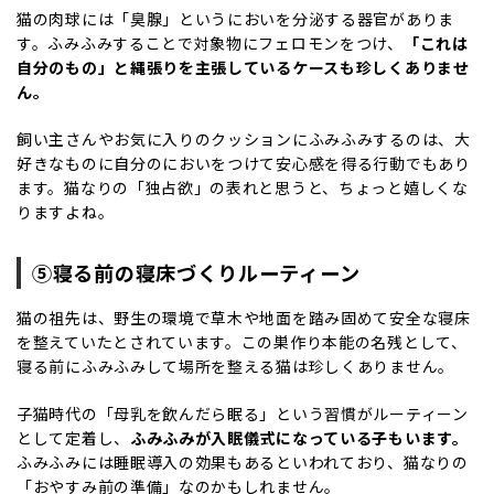
猫の肉球には「臭腺」というにおいを分泌する器官がありま
す。ふみふみすることで対象物にフェロモンをつけ、
「これは
自分のもの」と縄張りを主張しているケースも珍しくありませ
ん。
飼い主さんやお気に入りのクッションにふみふみするのは、大
好きなものに自分のにおいをつけて安心感を得る行動でもあり
ます。猫なりの「独占欲」の表れと思うと、ちょっと嬉しくな
りますよね。
⑤寝る前の寝床づくりルーティーン
猫の祖先は、野生の環境で草木や地面を踏み固めて安全な寝床
を整えていたとされています。この巣作り本能の名残として、
寝る前にふみふみして場所を整える猫は珍しくありません。
子猫時代の「母乳を飲んだら眠る」という習慣がルーティーン
として定着し、
ふみふみが入眠儀式になっている子もいます。
ふみふみには睡眠導入の効果もあるといわれており、猫なりの
「おやすみ前の準備」なのかもしれません。