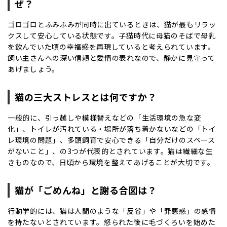
ぜ？
ゴロゴロとふみふみが同時に出ているときは、猫が最もリラッ
クスして安心している状態です。子猫時代に母猫のそばで母乳
を飲んでいた頃の幸福感を再現していると考えられています。
飼い主さんへの深い信頼と愛情の表れなので、静かに見守って
あげましょう。
猫の三大ストレスとは何ですか？
一般的に、引っ越しや模様替えなどの「生活環境の急な変
化」、トイレが汚れている・場所が落ち着かないなどの「トイ
レ環境の問題」、多頭飼育で安心できる「自分だけのスペース
がないこと」、の3つが代表的とされています。猫は繊細な生
きものなので、日頃から環境を整えてあげることが大切です。
猫が「ごめんね」と謝る合図は？
行動学的には、猫は人間のような「反省」や「罪悪感」の感情
を持たないとされています。怒られた後に毛づくろいを始めた