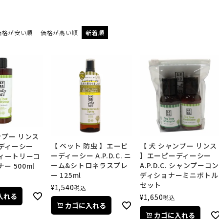
価格が安い順
価格が高い順
新着順
ンプー リンス
【 ペット 防虫 】エーピ
【 犬 シャンプー リンス
ディーシー
ーディーシー A.P.D.C. ニ
】エーピーディーシー
. ティートリーコ
ーム&シトロネラスプレ
A.P.D.C. シャンプーコ
ー 500ml
ー 125ml
ディショナーミニボトル
セット
¥
1,540
税込
入れる
¥
1,650
税込
カゴに入れる
カゴに入れる