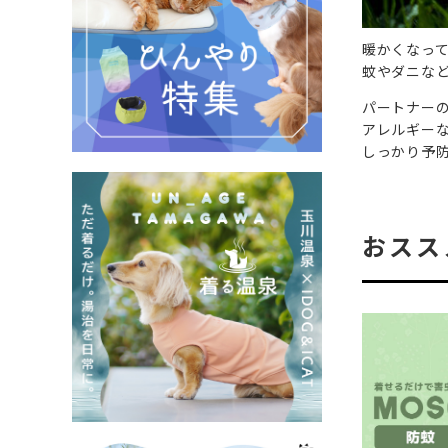
暖かくなっ
蚊やダニな
パートナー
アレルギー
しっかり予
おスス