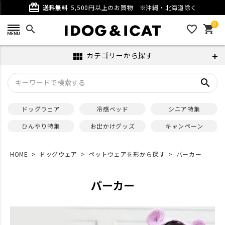
card_giftcard
送料無料
5,500円以上のお買物
※沖縄・北海道除く
0
search
favorite_outline
shopping_cart
カテゴリーから探す
view_module
search
ドッグウェア
冷感ベッド
シニア特集
ひんやり特集
お出かけグッズ
キャンペーン
HOME
ドッグウェア
ペットウェアを形から探す
パーカー
パーカー