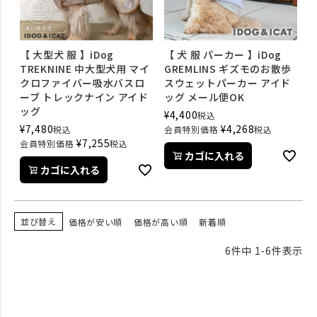
【 大型犬 服 】iDog
【 犬 服 パーカー 】iDog
TREKNINE 中大型犬用 マイ
GREMLINS ギズモのお散歩
クロファイバー吸水バスロ
スウェットパーカー アイド
ーブ トレックナイン アイド
ッグ メール便OK
ッグ
¥
4,400
税込
¥
7,480
¥
4,268
税込
会員特別価格
税込
¥
7,255
会員特別価格
税込
カゴに入れる
カゴに入れる
並び替え
価格が安い順
価格が高い順
新着順
6
件中
1
-
6
件表示