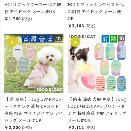
HOLD ネッククーラー 保冷剤
HOLD フィッシングベスト 保
付 アイドッグ メール便OK
冷剤付 アイドッグ メール便
￥1,760
OK
(税込)
￥3,168
(税込)
【 犬 夏服 】iDog UVARMOR
【 防虫 涼感 犬服 春夏 】iDog
テックタンク 遮熱 UVカット
COOL+MOSCAPE プリントタ
冷感 抗菌 マイナスイオン アイ
ンク 接触冷感 防蚊 アイドッグ
ドッグ メール便OK
メール便OK
￥2,200
￥2,112
(税込)
(税込)