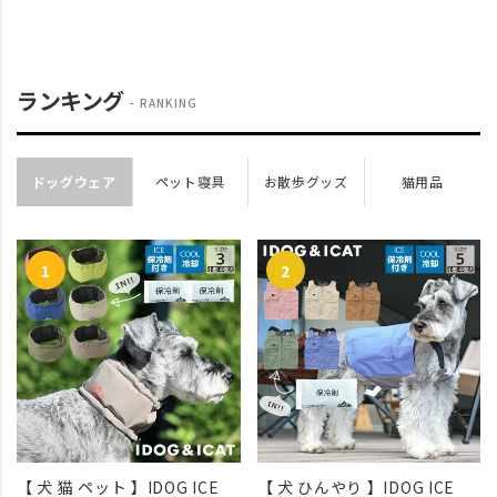
ランキング
RANKING
ドッグウェア
ペット寝具
お散歩グッズ
猫用品
【 犬 猫 ペット 】IDOG ICE
【 犬 ひんやり 】IDOG ICE