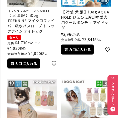
【ワンダフルセール15％OFF】
【 冷感 犬 服 】iDog AQUA
【 犬 夏服 】iDog
HOLD ひえひえ冷却中愛犬
TREKNINE マイクロファイ
用クールポンチョ アイドッ
バー吸水バスローブ トレッ
グ
クナイン アイドッグ
¥
3,960
税込
セール
¥
3,841
会員特別価格
税込
¥
4,730
定価
のところ
¥
4,020
税込
カゴに入れる
¥
4,020
会員特別価格
税込
カゴに入れる
ワンダフルセール