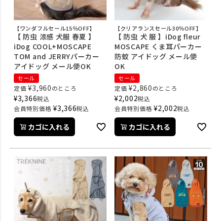
【ワンダフルセール15％OFF】
【クリアランスセール30％OFF】
【 防虫 涼感 犬服 春夏 】
【 防虫 犬 服 】iDog fleur
iDog COOL+MOSCAPE
MOSCAPE くま耳パーカー
TOM and JERRYパーカー
防蚊 アイドッグ メール便
アイドッグ メール便OK
OK
セール
セール
¥
3,960
¥
2,860
定価
のところ
定価
のところ
¥
3,366
¥
2,002
税込
税込
¥
3,366
¥
2,002
会員特別価格
税込
会員特別価格
税込
カゴに入れる
カゴに入れる