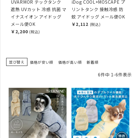
UVARMOR テックタンク
iDog COOL+MOSCAPE プ
遮熱 UVカット 冷感 抗菌 マ
リントタンク 接触冷感 防
イナスイオン アイドッグ
蚊 アイドッグ メール便OK
メール便OK
￥2,112
(税込)
￥2,200
(税込)
並び替え
価格が安い順
価格が高い順
新着順
6
件中
1
-
6
件表示