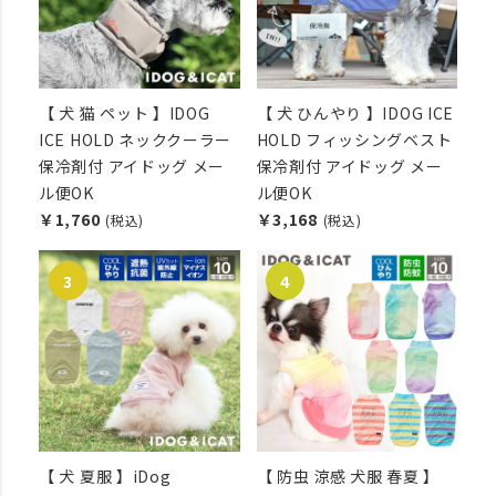
【 犬 猫 ペット 】IDOG
【 犬 ひんやり 】IDOG ICE
ICE HOLD ネッククーラー
HOLD フィッシングベスト
保冷剤付 アイドッグ メー
保冷剤付 アイドッグ メー
ル便OK
ル便OK
￥1,760
￥3,168
(税込)
(税込)
【 犬 夏服 】iDog
【 防虫 涼感 犬服 春夏 】