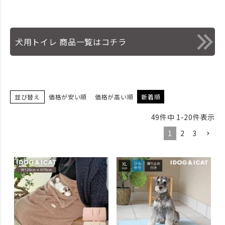
犬用トイレ 商品一覧はコチラ
並び替え
価格が安い順
価格が高い順
新着順
49
件中
1
-
20
件表示
1
2
3