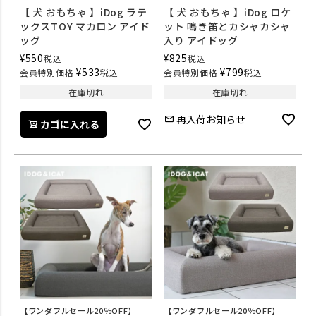
【 犬 おもちゃ 】iDog ラテ
【 犬 おもちゃ 】iDog ロケ
ックスTOY マカロン アイド
ット 鳴き笛とカシャカシャ
ッグ
入り アイドッグ
¥
550
¥
825
税込
税込
¥
533
¥
799
会員特別価格
税込
会員特別価格
税込
在庫切れ
在庫切れ
再入荷お知らせ
カゴに入れる
【ワンダフルセール20％OFF】
【ワンダフルセール20％OFF】