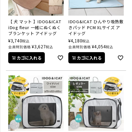
【 犬 マット 】IDOG&ICAT
IDOG&ICAT ひんやり吸熱敷
iDog fleur 一緒にぬくぬく
きパッド PCM XLサイズ ア
ブランケット アイドッグ
イドッグ
¥
3,740
¥
4,180
税込
税込
¥
3,627
¥
4,054
会員特別価格
税込
会員特別価格
税込
カゴに入れる
カゴに入れる