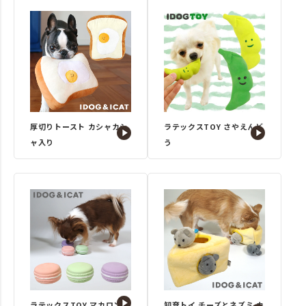
厚切りトースト カシャカシ
ラテックスTOY さやえんど
ャ入り
う
ラテックスTOY マカロン
知育トイ チーズとネズミ カ