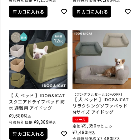
カゴに入れる
カゴに入れる
【ワンダフルセール20％OFF】
【 犬 ベッド 】IDOG&ICAT
【 犬 ベッド 】IDOG&ICAT
スクエアドライブベッド 防
リラクシングソファベッド
水 避難用 アイドッグ
Mサイズ アイドッグ
¥
9,680
税込
セール
¥
9,389
会員特別価格
税込
¥
9,350
定価
のところ
¥
7,480
税込
カゴに入れる
¥
7,480
会員特別価格
税込