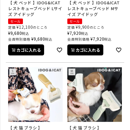
【 犬 ベッド 】IDOG&ICAT
【 犬 ベッド 】IDOG&ICAT
レストキューブベッド Lサイ
レストキューブベッド Mサ
ズ アイドッグ
イズ アイドッグ
セール
セール
¥
12,100
¥
9,900
定価
のところ
定価
のところ
¥
9,680
¥
7,920
税込
税込
¥
9,680
¥
7,920
会員特別価格
税込
会員特別価格
税込
カゴに入れる
カゴに入れる
【 犬 猫 ブラシ 】
【 犬 猫 ブラシ 】