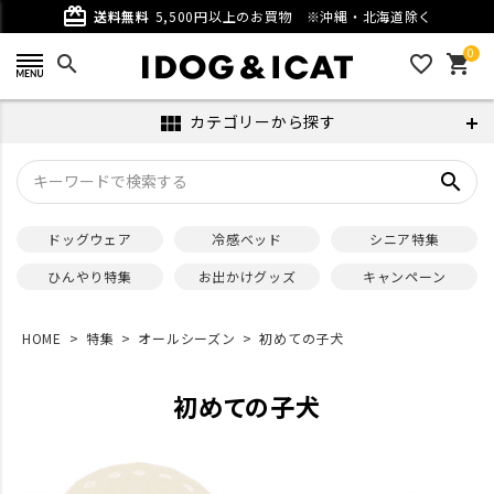
card_giftcard
送料無料
5,500円以上のお買物
※沖縄・北海道除く
0
search
favorite_outline
shopping_cart
カテゴリーから探す
view_module
search
ドッグウェア
冷感ベッド
シニア特集
ひんやり特集
お出かけグッズ
キャンペーン
HOME
特集
オールシーズン
初めての子犬
初めての子犬