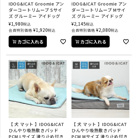
IDOG&ICAT Groomie アン
IDOG&ICAT Groomie アン
ダーコートリムーブ Sサイ
ダーコートリムーブ Mサイ
ズ グルーミー アイドッグ
ズ グルーミー アイドッグ
¥
1,980
¥
2,145
税込
税込
¥
1,920
¥
2,080
会員特別価格
税込
会員特別価格
税込
カゴに入れる
カゴに入れる
【 犬 マット 】IDOG&ICAT
【 犬 マット 】IDOG&ICAT
ひんやり吸熱敷きパッド
ひんやり吸熱敷きパッド
PCM Lサイズ 滑り止め付き
PCM Mサイズ 滑り止め付き