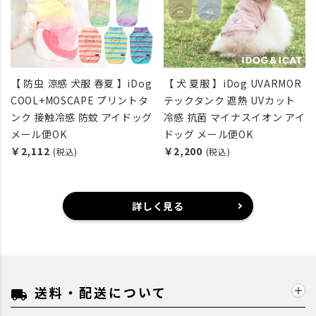
【 防虫 涼感 犬服 春夏 】iDog
【 犬 夏服 】iDog UVARMOR
COOL+MOSCAPE プリントタ
テックタンク 遮熱 UVカット
ンク 接触冷感 防蚊 アイドッグ
冷感 抗菌 マイナスイオン アイ
メール便OK
ドッグ メール便OK
￥2,112
￥2,200
(税込)
(税込)
詳しく見る
送料・配送について
local_shipping