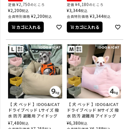
¥
2,750
¥
4,180
定価
のところ
定価
のところ
¥
2,200
¥
3,344
税込
税込
¥
2,200
¥
3,344
会員特別価格
税込
会員特別価格
税込
カゴに入れる
カゴに入れる
【 犬 ベッド 】IDOG&ICAT
【 犬 ベッド 】IDOG&ICAT
ドライブベッド Lサイズ 撥
ドライブベッド Mサイズ 撥
水 防汚 避難用 アイドッグ
水 防汚 避難用 アイドッグ
¥
7,480
¥
6,380
税込
税込
¥
7,255
¥
6,188
会員特別価格
税込
会員特別価格
税込