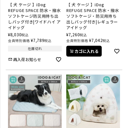
【 犬 ケージ 】iDog
【 犬 ケージ 】iDog
REFUGE SPACE 防水・撥水
REFUGE SPACE 防水・撥水
ソフトケージ防災用持ち出
ソフトケージ・防災用持ち
しバッグ付き|ワイドハイ ア
出しバッグ付き|レギュラー
イドッグ
アイドッグ
¥
8,030
¥
7,260
税込
税込
¥
7,789
¥
7,042
会員特別価格
税込
会員特別価格
税込
在庫切れ
カゴに入れる
再入荷お知らせ