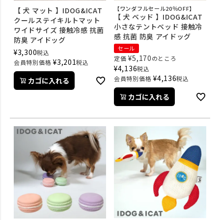
【ワンダフルセール20％OFF】
【 犬 マット 】IDOG&ICAT
【 犬 ベッド 】IDOG&ICAT
クールステイキルトマット
小さなテントベッド 接触冷
ワイドサイズ 接触冷感 抗菌
感 抗菌 防臭 アイドッグ
防臭 アイドッグ
セール
¥
3,300
税込
¥
5,170
定価
のところ
¥
3,201
会員特別価格
税込
¥
4,136
税込
¥
4,136
会員特別価格
税込
カゴに入れる
カゴに入れる