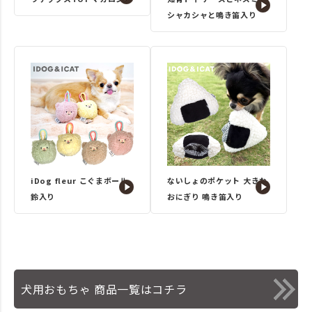
シャカシャと鳴き笛入り
iDog fleur こぐまボール
ないしょのポケット 大きな
鈴入り
おにぎり 鳴き笛入り
犬用おもちゃ 商品一覧はコチラ