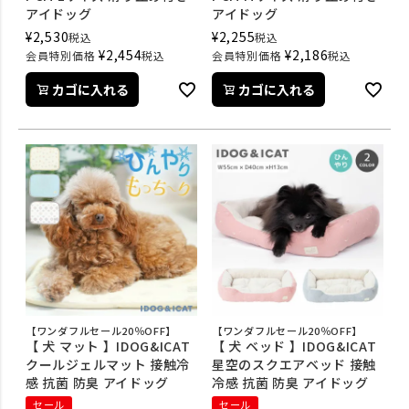
アイドッグ
アイドッグ
¥
2,530
¥
2,255
税込
税込
¥
2,454
¥
2,186
会員特別価格
税込
会員特別価格
税込
カゴに入れる
カゴに入れる
【ワンダフルセール20％OFF】
【ワンダフルセール20％OFF】
【 犬 マット 】IDOG&ICAT
【 犬 ベッド 】IDOG&ICAT
クールジェルマット 接触冷
星空のスクエアベッド 接触
感 抗菌 防臭 アイドッグ
冷感 抗菌 防臭 アイドッグ
セール
セール