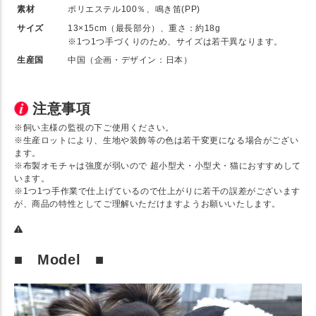
素材
ポリエステル100％、鳴き笛(PP)
サイズ
13×15cm（最長部分）、重さ：約18g
※1つ1つ手づくりのため、サイズは若干異なります。
生産国
中国（企画・デザイン：日本）
注意事項
※飼い主様の監視の下ご使用ください。
※生産ロットにより、生地や装飾等の色は若干変更になる場合がござい
ます。
※布製オモチャは強度が弱いので 超小型犬・小型犬・猫におすすめして
います。
※1つ1つ手作業で仕上げているので仕上がりに若干の誤差がございます
が、商品の特性としてご理解いただけますようお願いいたします。
■ Model ■