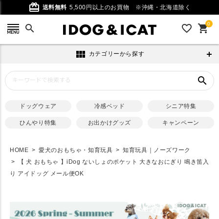
card_giftcard
送料無料
5,500円以上のお買物
※沖縄・北海道除く
0
search
favorite_outline
shopping_cart
view_module
カテゴリーから探す
search
ドッグウェア
冷感ベッド
シニア特集
ひんやり特集
お出かけグッズ
キャンペーン
HOME
愛犬のおもちゃ・知育玩具
知育玩具｜ノーズワーク
【 犬 おもちゃ 】iDog ないしょのポケット 大きなおにぎり 鳴き笛入
り アイドッグ メール便OK