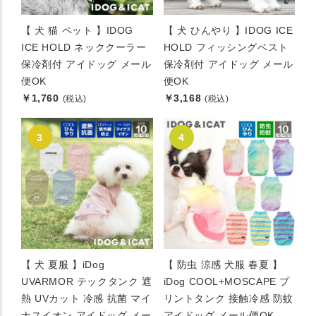
【 犬 猫 ペット 】IDOG
【 犬 ひんやり 】IDOG ICE
ICE HOLD ネッククーラー
HOLD フィッシングベスト
保冷剤付 アイドッグ メール
保冷剤付 アイドッグ メール
便OK
便OK
￥1,760
￥3,168
(税込)
(税込)
【 犬 夏服 】iDog
【 防虫 涼感 犬服 春夏 】
UVARMOR テックタンク 遮
iDog COOL+MOSCAPE プ
熱 UVカット 冷感 抗菌 マイ
リントタンク 接触冷感 防蚊
ナスイオン アイドッグ メー
アイドッグ メール便OK