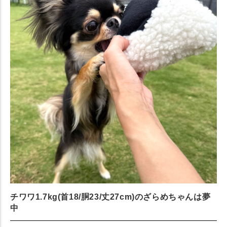
チワワ1.7kg(首18/胴23/丈27cm)のざらめちゃんは夢
中