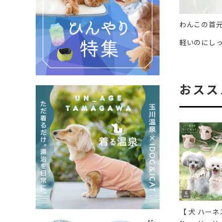
わんこの首
軽いのにし
おスス
【 犬 ハーネス