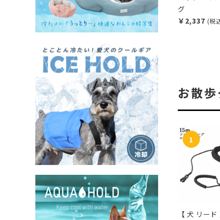
グ
￥2,337
(税
お散歩
【 犬 リード 