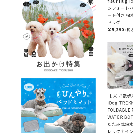
fleur Hug
ンフォートハ
ード付き 撥水
ドッグ
￥5,390
(税
【 犬 お散歩
iDog TREK
FOLDABLE 
WATER BO
たたみ式給水
レックナイン