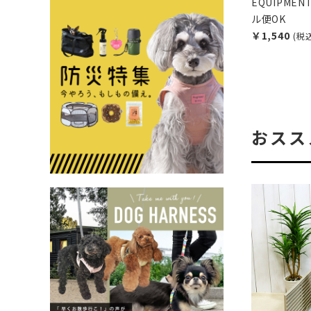
EQUIPMEN
ル便OK
￥1,540
(税
おスス