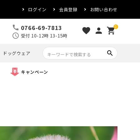
ログイン
会員登録
お問い合わせ
0766-69-7813
call
0
favorite
person
shopping_cart
schedule
受付 10-12時 13-15時
search
ドッグウェア
キャンペーン