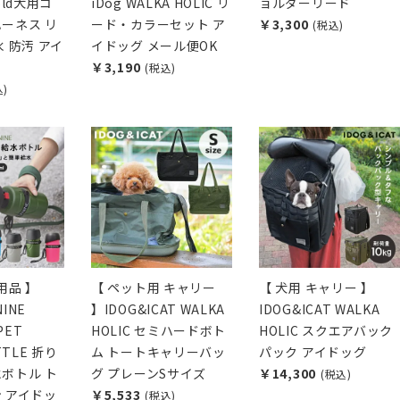
Hold犬用コ
iDog WALKA HOLIC リ
ョルダーリード
ーネス リ
ード・カラーセット ア
￥3,300
(税込)
 防汚 アイ
イドッグ メール便OK
￥3,190
(税込)
込)
用品 】
【 ペット用 キャリー
【 犬用 キャリー 】
NINE
】IDOG&ICAT WALKA
IDOG&ICAT WALKA
PET
HOLIC セミハードボト
HOLIC スクエアバック
TTLE 折り
ム トートキャリーバッ
パック アイドッグ
ボトル ト
グ プレーンSサイズ
￥14,300
(税込)
 アイドッ
￥5,533
(税込)