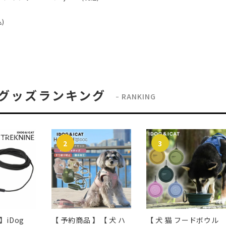
込)
グッズランキング
RANKING
】iDog
【 予約商品 】【 犬 ハ
【 犬 猫 フードボウル