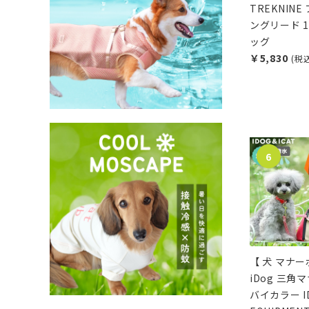
TREKNIN
ングリード 1
ッグ
￥5,830
(税
【 犬 マナー
iDog 三角
バイカラー I