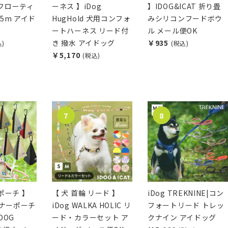
E フローティ
ーネス 】iDog
】IDOG&ICAT 折り畳
5m アイド
HugHold 犬用コンフォ
みシリコンフードボウ
ートハーネス リード付
ル メール便OK
き 撥水 アイドッグ
￥935
込)
(税込)
￥5,170
(税込)
ポーチ 】
【 犬 首輪 リード 】
iDog TREKNINE|コン
マナーポーチ
iDog WALKA HOLIC リ
フォートリード トレッ
DOG
ード・カラーセット ア
クナイン アイドッグ