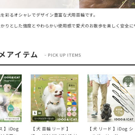
元を彩るオシャレでデザイン豊富な犬用首輪です。
っかりとした強度とやわらかい使用感で愛犬のお散歩を楽しく安全に
メアイテム
PICK UP ITEMS
 】iDog
【 犬 首輪 リード 】
【 犬 リード 】iDog シ