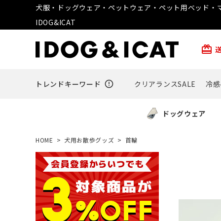
犬服・ドッグウェア・ペットウェア・ペット用ベッド・マ
IDOG&ICAT
card_giftcard
トレンドキーワード
error_outline
クリアランスSALE
冷感
ドッグウェア
HOME
犬用お散歩グッズ
首輪