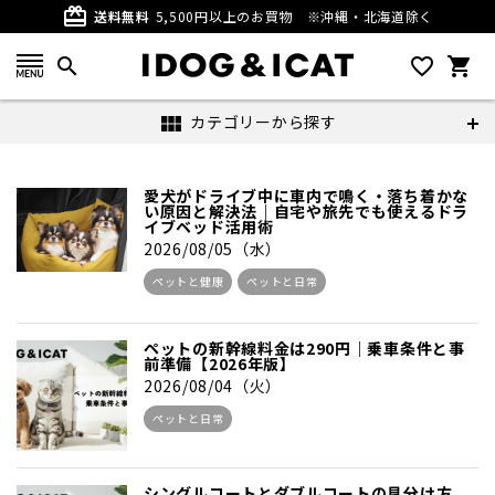
card_giftcard
送料無料
5,500円以上のお買物
※沖縄・北海道除く
search
favorite_outline
shopping_cart
カテゴリーから探す
view_module
愛犬がドライブ中に車内で鳴く・落ち着かな
い原因と解決法｜自宅や旅先でも使えるドラ
イブベッド活用術
2026/08/05（水）
ペットと健康
ペットと日常
ペットの新幹線料金は290円｜乗車条件と事
前準備【2026年版】
2026/08/04（火）
ペットと日常
シングルコートとダブルコートの見分け方