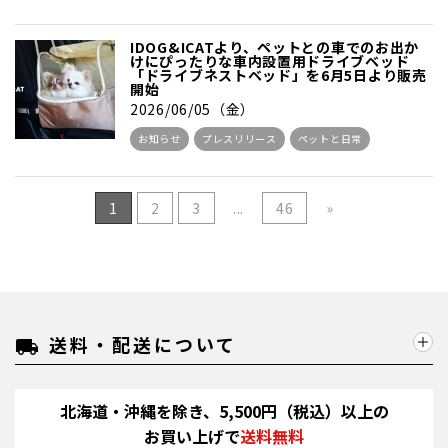
IDOG&ICATより、ペットとの車でのお出か
けにぴったりな車内設置用ドライブベッド
「ドライブネストベッド」を6月5日より販売
開始
2026/06/05（金）
お知らせ
プレスリリース
ペットと日常
1
2
3
...
46
»
送料・配送について
local_shipping
北海道・沖縄を除き、5,500円（税込）以上の
お買い上げで
送料無料