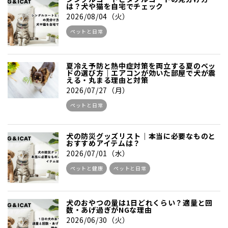
は？犬や猫を自宅でチェック
2026/08/04（火）
ペットと日常
夏冷え予防と熱中症対策を両立する夏のベッ
ドの選び方｜エアコンが効いた部屋で犬が震
える・丸まる理由と対策
2026/07/27（月）
ペットと日常
犬の防災グッズリスト｜本当に必要なものと
おすすめアイテムは？
2026/07/01（水）
ペットと健康
ペットと日常
犬のおやつの量は1日どれくらい？適量と回
数・あげ過ぎがNGな理由
2026/06/30（火）