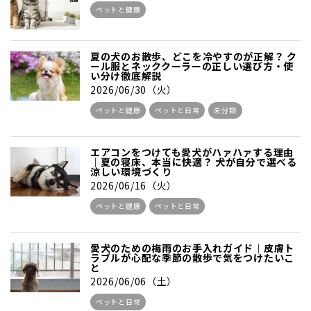
ペットと健康
夏の犬のお散歩、どこを冷やすのが正解？ ク
ール服とネッククーラーの正しい選び方・使
い分け徹底解説
2026/06/30（火）
ペットと健康
ペットと日常
未分類
エアコンをつけても愛犬がハァハァする理由
｜夏の寝床、本当に快適？ 犬が自分で選べる
涼しい環境づくり
2026/06/16（火）
ペットと健康
ペットと日常
愛犬のための梅雨のお手入れガイド｜皮膚ト
ラブルが心配な季節の散歩で気をつけたいこ
と
2026/06/06（土）
ペットと日常