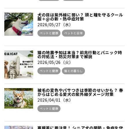
犬の目は紫外線に弱い？ 頭と瞳を守るクール
服＋@の新・熱中症対策
2026/05/27（水）
ペットと健康
ペットと日常
猫の地震予知は本当？前兆行動とパニック時
の対処法・防災対策まで解説
2026/05/26（火）
ペットと健康
猫との暮らし
被毛の変色やパサつきは季節のせいかも？ 春
からはじめる愛犬の紫外線ダメージ対策
2026/04/01（水）
ペットと健康
寒暖差に要注意！ シニア犬の関節・免疫を守