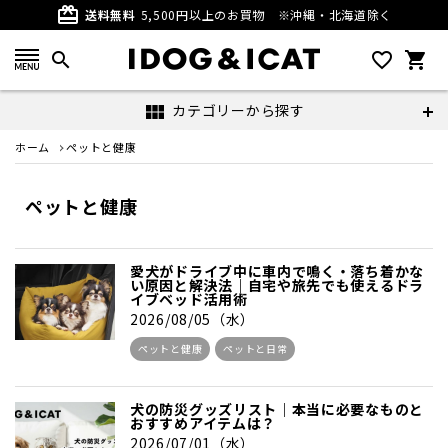
card_giftcard
送料無料
5,500円以上のお買物
※沖縄・北海道除く
search
favorite_outline
shopping_cart
カテゴリーから探す
view_module
ホーム
ペットと健康
ペットと健康
愛犬がドライブ中に車内で鳴く・落ち着かな
い原因と解決法｜自宅や旅先でも使えるドラ
イブベッド活用術
2026/08/05（水）
ペットと健康
ペットと日常
犬の防災グッズリスト｜本当に必要なものと
おすすめアイテムは？
2026/07/01（水）