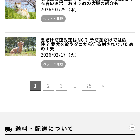
る春の温活｜おすすめの犬服の紹介も
2026/03/25（水）
ペットと健康
夏だけ防虫対策はNG？ 予防薬だけでは危
険？ 愛犬を蚊やダニから守る刺されないため
の工夫
2026/02/17（火）
ペットと健康
1
2
3
...
25
»
送料・配送について
local_shipping