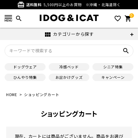
card_giftcard
送料無料
5,500円以上のお買物
※沖縄・北海道除く
0
search
favorite_outline
shopping_cart
カテゴリーから探す
view_module
search
ドッグウェア
冷感ベッド
シニア特集
ひんやり特集
お出かけグッズ
キャンペーン
HOME
ショッピングカート
ショッピングカート
現在、カートには商品がございません。商品をお選び