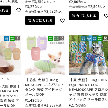
¥
3,841
税込
¥
3,850
¥
2,805
定価
のところ
税込
¥
3,272
¥
2,805
税込
会員特別価格
税込
入れる
¥
3,272
会員特別価格
税込
カゴに入れる
カゴに入れる
スセール
【 防虫 犬 服 】iDog
【 夏 犬服 】iDog IDOG
MOSCAPE ロゴプリント
EQUIPMENT COOL
 犬服 春夏 】
タンク 防蚊 アイドッグ
ME+MOSCAPE アロハ
L+MOSCAPE
メール便OK
ャツ 冷感 ひんやり 防蚊
トメッシュT
アイドッグ メール便OK
¥
1,430
冷感 防蚊 ア
税込
¥
1,387
¥
2,750
ール便OK
会員特別価格
税込
税込