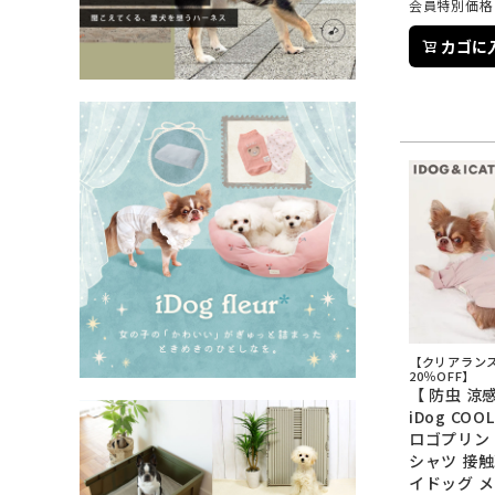
会員特別価格
カゴに
【クリアラン
20％OFF】
【 防虫 涼感
iDog COO
ロゴプリン
シャツ 接触
イドッグ メ