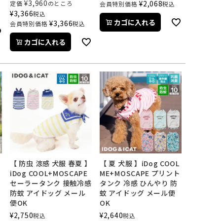
¥
3,960
¥
2,068
定価
のところ
会員特別価格
税込
¥
3,366
税込
カゴに入れる
¥
3,366
会員特別価格
税込
カゴに入れる
【 防虫 涼感 犬服 春夏 】
【 夏 犬服 】iDog COOL
iDog COOL+MOSCAPE
ME+MOSCAPE プリント
シ
セーラータンク 接触冷感
タンク 冷感 ひんやり 防
防蚊 アイドッグ メール
蚊 アイドッグ メール便
便OK
OK
¥
2,750
¥
2,640
税込
税込