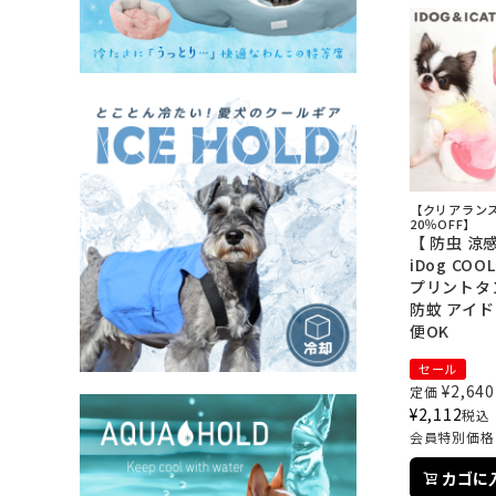
【クリアラン
20％OFF】
【 防虫 涼感
iDog COO
プリントタ
防蚊 アイド
便OK
セール
¥
2,640
定価
¥
2,112
税込
会員特別価格
カゴに