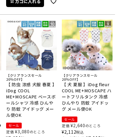
カゴに入れる
【クリアランスセール
【クリアランスセール
】
20％OFF】
20％OFF】
【 防虫 涼感 犬服 春夏 】
【 犬 夏服 】iDog fleur
iDog COOL
COOL ME+MOSCAPE ハ
ME+MOSCAPE ベースボ
ートフリルタンク 冷感
ールシャツ 冷感 ひんや
ひんやり 防蚊 アイドッ
り 防蚊 アイドッグ メー
グ メール便OK
ル便OK
セール
¥
2,640
セール
定価
のところ
¥
3,080
¥
2,112
定価
のところ
税込