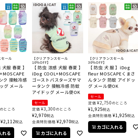
スセール
【クリアランスセール
【クリアランスセール
10％OFF】
30％OFF】
 犬服 春夏 】
【 防虫 涼感 犬服 春夏 】
【 防虫 犬 服 】iDog
L+MOSCAPE
iDog COOL+MOSCAPE
fleur MOSCAPEくまさ
ンク 接触冷感
ゴーストバスターズサマ
んタンク 防蚊 アイドッ
ッグ メール
ータンク 接触冷感 防蚊
グ メール便OK
アイドッグ メール便OK
セール
¥
2,750
セール
定価
のところ
¥
3,300
¥
1,925
のところ
定価
のところ
税込
¥
2,970
¥
1,925
税込
会員特別価格
税込
¥
2,112
¥
2,970
税込
会員特別価格
税込
カゴに入れる
入れる
カゴに入れる