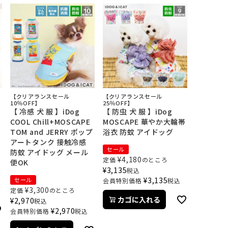
【クリアランスセール
【クリアランスセール
10％OFF】
25％OFF】
【 冷感 犬 服 】iDog
【 防虫 犬 服 】iDog
COOL Chill+MOSCAPE
MOSCAPE 華やか大輪帯
TOM and JERRY ポップ
浴衣 防蚊 アイドッグ
アートタンク 接触冷感
セール
防蚊 アイドッグ メール
¥
4,180
定価
のところ
便OK
¥
3,135
税込
¥
3,135
セール
会員特別価格
税込
¥
3,300
定価
のところ
カゴに入れる
¥
2,970
税込
¥
2,970
会員特別価格
税込