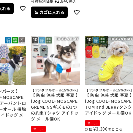
¥
2,640
会員特別価格
税込
入れる
カゴに入れる
【ワンダフルセール15％OFF】
【ワンダフルセール15％OFF
ロンパース 】
【 防虫 涼感 犬服 春夏 】
【 防虫 涼感 犬服 春夏 
L+MOSCAPE
iDog COOL+MOSCAPE
iDog COOL+MOSCAPE
 アーバントロ
GREMLINSギズモの3つ
TOM and JERRYタンク
ーオール 接触
の約束Tシャツ アイドッ
アイドッグ メール便OK
アイドッグ メ
グ メール便OK
セール
¥
3,300
セール
定価
のところ