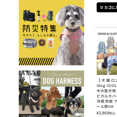
カゴに
【 犬 服 
iDog COO
中大型犬用
ピカルカバ
冷感 防蚊 
ール便OK
¥
3,960
税込