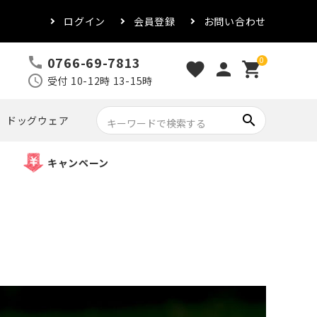
ログイン
会員登録
お問い合わせ
0766-69-7813
call
0
favorite
person
shopping_cart
schedule
受付 10-12時 13-15時
search
ドッグウェア
キャンペーン