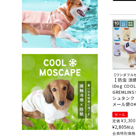
【ワンダフルセ
【 防虫 涼感
iDog COO
GREMLI
シュタンク
メール便O
セール
¥
3,300
定価
¥
2,805
税込
会員特別価格