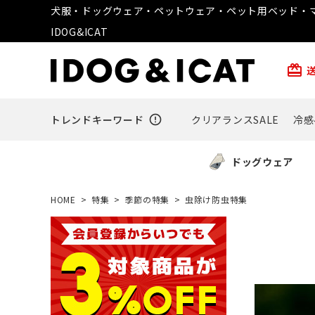
犬服・ドッグウェア・ペットウェア・ペット用ベッド・マ
IDOG&ICAT
card_giftcard
トレンドキーワード
error_outline
クリアランスSALE
冷感
ドッグウェア
HOME
特集
季節の特集
虫除け防虫特集