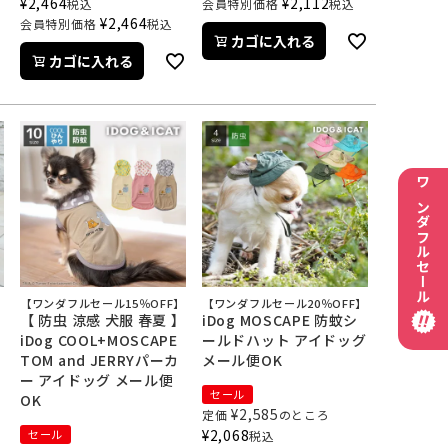
¥
2,464
¥
2,112
税込
会員特別価格
税込
¥
2,464
会員特別価格
税込
カゴに入れる
カゴに入れる
ワンダフルセール
】
【ワンダフルセール15％OFF】
【ワンダフルセール20％OFF】
】
【 防虫 涼感 犬服 春夏 】
iDog MOSCAPE 防蚊シ
iDog COOL+MOSCAPE
ールドハット アイドッグ
TOM and JERRYパーカ
メール便OK
ー アイドッグ メール便
セール
OK
¥
2,585
定価
のところ
¥
2,068
セール
税込