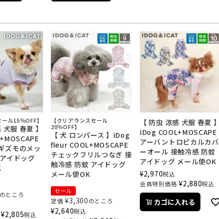
ール15％OFF】
【クリアランスセール
【 防虫 涼感 犬服 春夏 
20％OFF】
 犬服 春夏 】
iDog COOL+MOSCAPE
【 犬 ロンパース 】iDog
L+MOSCAPE
アーバントロピカルカバ
fleur COOL+MOSCAPE
NSギズモのメッ
ーオール 接触冷感 防蚊
チェックフリルつなぎ 接
 アイドッグ
アイドッグ メール便OK
触冷感 防蚊 アイドッグ
K
¥
2,970
メール便OK
税込
¥
2,880
会員特別価格
税込
セール
のところ
¥
3,300
定価
のところ
カゴに入れる
¥
2,640
税込
¥
2,805
税込