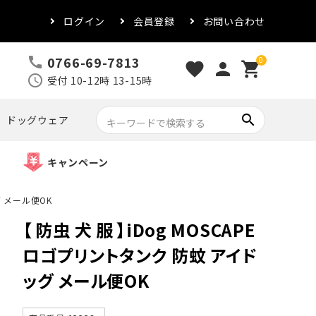
ログイン
会員登録
お問い合わせ
0766-69-7813
call
0
favorite
person
shopping_cart
schedule
受付 10-12時 13-15時
search
ドッグウェア
キャンペーン
グ メール便OK
【 防虫 犬 服 】iDog MOSCAPE
ロゴプリントタンク 防蚊 アイド
ッグ メール便OK