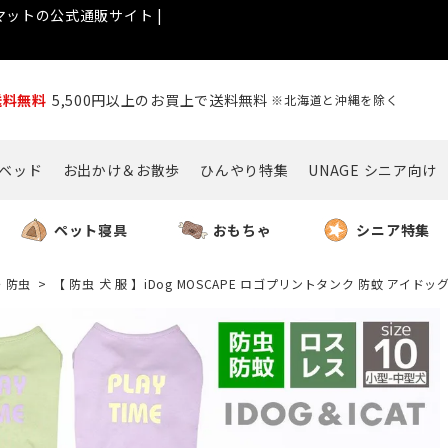
ットの公式通販サイト |
送料無料
5,500円以上のお買上で送料無料
※北海道と沖縄を除く
ベッド
お出かけ＆お散歩
ひんやり特集
UNAGE シニア向け
ペット寝具
おもちゃ
シニア特集
・防虫
【 防虫 犬 服 】iDog MOSCAPE ロゴプリントタンク 防蚊 アイドッ