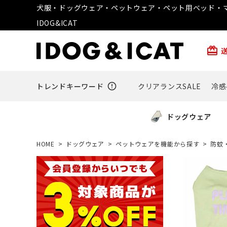
犬服・ドッグウェア・ペットウェア・ペット用ベッド・マ
IDOG&ICAT
card_giftcard
トレンドキーワード
error_outline
クリアランスSALE
冷感
ドッグウェア
HOME
ドッグウェア
ペットウェアを機能から探す
防蚊