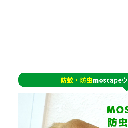
防蚊・防虫
moscap