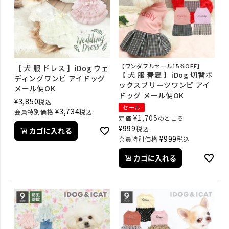
【ワンダフルセール15％OFF】
【 犬 服 ドレス 】iDog ウェ
【 犬 服 春夏 】iDog 切替ボ
ディングワンピ アイドッグ
ックスプリーツワンピ アイ
メール便OK
ドッグ メール便OK
¥
3,850
税込
セール
¥
3,734
会員特別価格
税込
¥
1,705
定価
のところ
¥
999
税込
カゴに入れる
¥
999
会員特別価格
税込
カゴに入れる