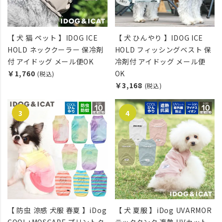
【 犬 猫 ペット 】IDOG ICE
【 犬 ひんやり 】IDOG ICE
HOLD ネッククーラー 保冷剤
HOLD フィッシングベスト 保
付 アイドッグ メール便OK
冷剤付 アイドッグ メール便
￥1,760
OK
(税込)
￥3,168
(税込)
【 防虫 涼感 犬服 春夏 】iDog
【 犬 夏服 】iDog UVARMOR
COOL+MOSCAPE プリントタ
テックタンク 遮熱 UVカット