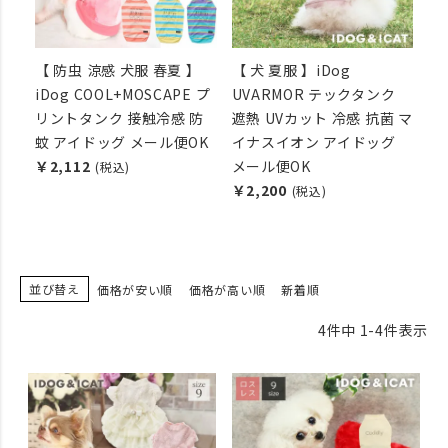
【 防虫 涼感 犬服 春夏 】
【 犬 夏服 】iDog
iDog COOL+MOSCAPE プ
UVARMOR テックタンク
リントタンク 接触冷感 防
遮熱 UVカット 冷感 抗菌 マ
蚊 アイドッグ メール便OK
イナスイオン アイドッグ
￥2,112
メール便OK
(税込)
￥2,200
(税込)
並び替え
価格が安い順
価格が高い順
新着順
4
件中
1
-
4
件表示