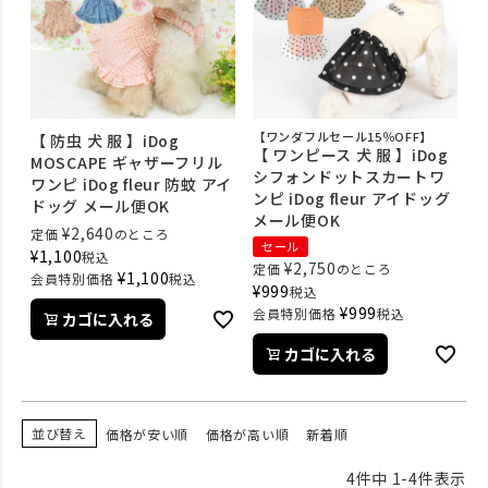
【ワンダフルセール15％OFF】
【 防虫 犬 服 】iDog
【 ワンピース 犬 服 】iDog
MOSCAPE ギャザーフリル
シフォンドットスカートワ
ワンピ iDog fleur 防蚊 アイ
ンピ iDog fleur アイドッグ
ドッグ メール便OK
メール便OK
¥
2,640
定価
のところ
セール
¥
1,100
税込
¥
2,750
定価
のところ
¥
1,100
会員特別価格
税込
¥
999
税込
¥
999
会員特別価格
税込
カゴに入れる
カゴに入れる
並び替え
価格が安い順
価格が高い順
新着順
4
件中
1
-
4
件表示