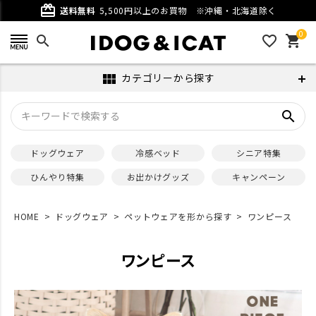
card_giftcard
送料無料
5,500円以上のお買物
※沖縄・北海道除く
0
search
favorite_outline
shopping_cart
カテゴリーから探す
view_module
search
ドッグウェア
冷感ベッド
シニア特集
ひんやり特集
お出かけグッズ
キャンペーン
HOME
ドッグウェア
ペットウェアを形から探す
ワンピース
ワンピース