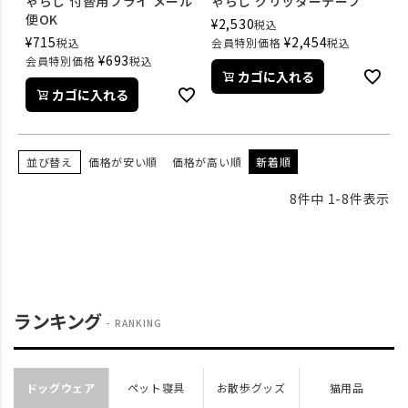
ゃらし 付替用フライ メール
ゃらし グリッターテープ
便OK
¥
2,530
税込
¥
715
¥
2,454
税込
会員特別価格
税込
¥
693
会員特別価格
税込
カゴに入れる
カゴに入れる
並び替え
価格が安い順
価格が高い順
新着順
8
件中
1
-
8
件表示
ランキング
RANKING
ドッグウェア
ペット寝具
お散歩グッズ
猫用品