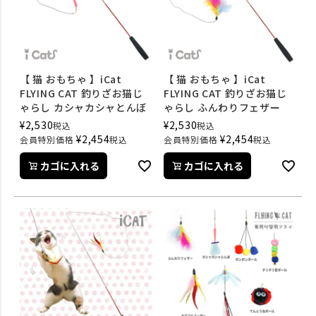
【 猫 おもちゃ 】iCat
【 猫 おもちゃ 】iCat
FLYING CAT 釣りざお猫じ
FLYING CAT 釣りざお猫じ
ゃらし カシャカシャとんぼ
ゃらし ふんわりフェザー
¥
2,530
¥
2,530
税込
税込
¥
2,454
¥
2,454
会員特別価格
税込
会員特別価格
税込
カゴに入れる
カゴに入れる