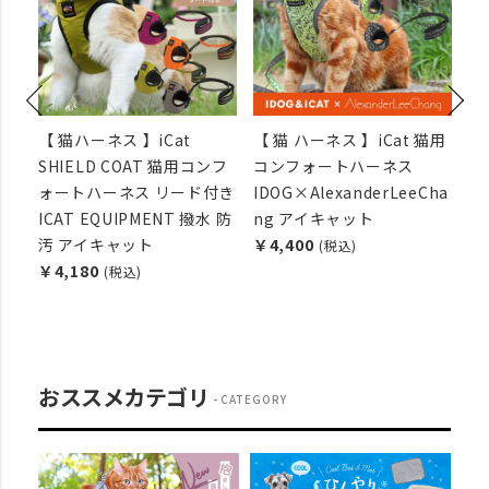
【 猫ハーネス 】iCat
【 猫 ハーネス 】iCat 猫用
【
ンフ
SHIELD COAT 猫用コンフ
コンフォートハーネス
ュ
付き
ォートハーネス リード付き
IDOG×AlexanderLeeCha
フ
ャ
ICAT EQUIPMENT 撥水 防
ng アイキャット
メ
汚 アイキャット
￥4,400
￥
(税込)
￥4,180
(税込)
おススメカテゴリ
CATEGORY