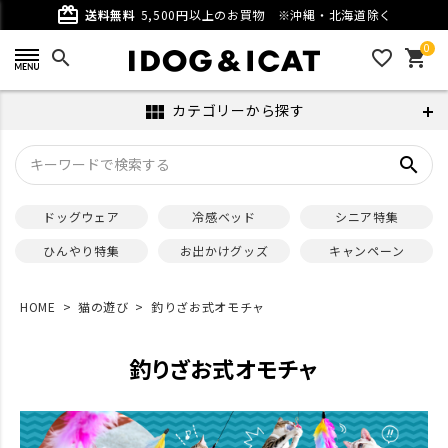
card_giftcard
送料無料
5,500円以上のお買物
※沖縄・北海道除く
0
search
favorite_outline
shopping_cart
カテゴリーから探す
view_module
search
ドッグウェア
冷感ベッド
シニア特集
ひんやり特集
お出かけグッズ
キャンペーン
HOME
猫の遊び
釣りざお式オモチャ
釣りざお式オモチャ