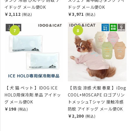
タンク 冷感 ひんやり 防蚊 ア
スウェア 背中開きタンク アイ
イドッグ メール便OK
ドッグ メール便OK
￥2,112
￥3,971
(税込)
(税込)
【 犬 猫 ペット 】IDOG ICE
【 防虫 涼感 犬服 春夏 】iDog
HOLD用保冷剤 単品 アイドッ
COOL+MOSCAPE ロゴプリン
グ メール便OK
トメッシュTシャツ 接触冷感
￥198
防蚊 アイドッグ メール便OK
(税込)
￥2,200
(税込)