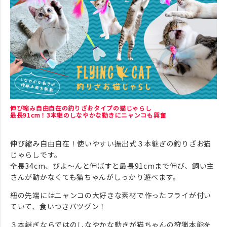
伸び縮み自由自在の釣りざおタイプの猫じゃらし
最長91cm！3本継のしなやかな動きにニャンコも興奮
伸び縮み自由自在！使いやすい振出式３本継ぎの釣りざお猫
じゃらしです。
全長34cm、びよ～んと伸ばすと最長91cmまで伸び、飼い主
さんが動かなくても猫ちゃんがしっかり遊べます。
紐の先端にはニャンコの大好きな素材で作ったフライが付い
ていて、食いつきバツグン！
３本継ぎならではのしなやかな動きが猫ちゃんの狩猟本能を