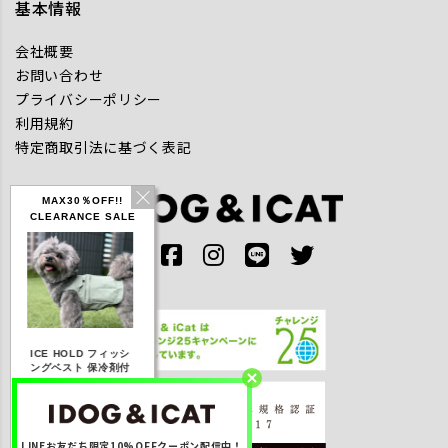
基本情報
会社概要
お問い合わせ
プライバシーポリシー
利用規約
特定商取引法に基づく表記
MAX30％OFF!!
CLEARANCE SALE
IDOG ICE HOLD ネ
E HOLD フィッシ
テックタンク 遮熱
リフレッシン
ッククーラー 保冷剤
グベスト 保冷剤付
UVカット
ダナ
付
0％OFF】3,168
【20％OFF】1,760
【20％OFF】2,200
【20％OFF】1
円(税込み)
円(税込み)
円(税込み)
円(税込み
LINEお友だち限定10%OFFクーポン配信中！
詳しく見る
詳しく見る
詳しく見る
詳しく見