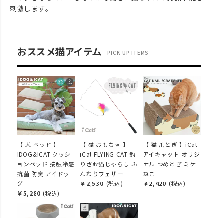
刺激します。
おススメ猫アイテム
PICK UP ITEMS
【 犬 ベッド 】
【 猫 おもちゃ 】
【 猫 爪とぎ 】iCat
IDOG&ICAT クッシ
iCat FLYING CAT 釣
アイキャット オリジ
ョンベッド 接触冷感
りざお猫じゃらし ふ
ナル つめとぎ ミケ
抗菌 防臭 アイドッ
んわりフェザー
ねこ
グ
￥2,530
(税込)
￥2,420
(税込)
￥5,280
(税込)