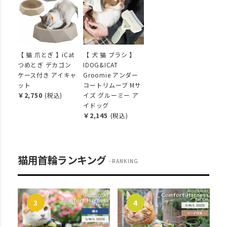
【 猫 爪とぎ 】iCat
【 犬 猫 ブラシ 】
つめとぎ デカゴン
IDOG&ICAT
ケース付き アイキャ
Groomie アンダー
ット
コートリムーブ Mサ
￥2,750
(税込)
イズ グルーミー ア
イドッグ
￥2,145
(税込)
猫用首輪ランキング
RANKING