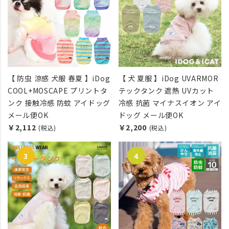
【 防虫 涼感 犬服 春夏 】iDog
【 犬 夏服 】iDog UVARMOR
COOL+MOSCAPE プリントタ
テックタンク 遮熱 UVカット
ンク 接触冷感 防蚊 アイドッグ
冷感 抗菌 マイナスイオン アイ
メール便OK
ドッグ メール便OK
￥2,112
￥2,200
(税込)
(税込)