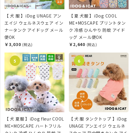
【 犬 服 】iDog UNAGE アン
【 夏 犬服 】iDog COOL
エイジ ウェルネスウェア イン
ME+MOSCAPE プリントタン
ナータンク アイドッグ メール
ク 冷感 ひんやり 防蚊 アイド
便OK
ッグ メール便OK
￥3,030
￥2,640
(税込)
(税込)
【 犬 夏服 】iDog fleur COOL
【 犬 服 タンクトップ 】iDog
ME+MOSCAPE ハートフリル
UNAGE アンエイジ ウェルネ