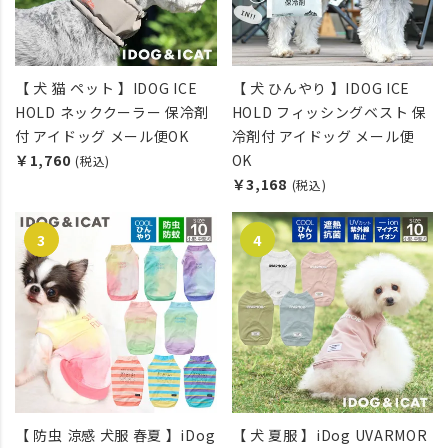
【 犬 猫 ペット 】IDOG ICE
【 犬 ひんやり 】IDOG ICE
HOLD ネッククーラー 保冷剤
HOLD フィッシングベスト 保
付 アイドッグ メール便OK
冷剤付 アイドッグ メール便
￥1,760
OK
(税込)
￥3,168
(税込)
【 防虫 涼感 犬服 春夏 】iDog
【 犬 夏服 】iDog UVARMOR