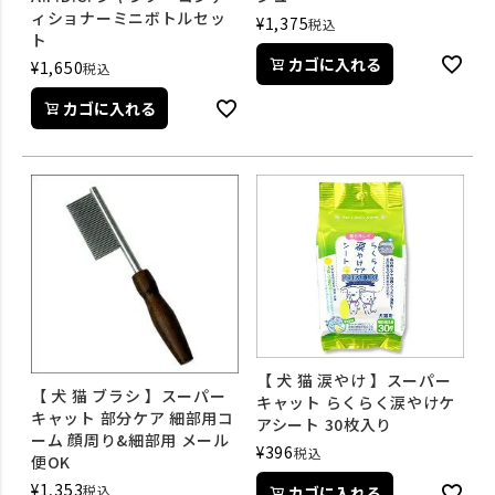
ィショナーミニボトルセッ
¥
1,375
税込
ト
カゴに入れる
¥
1,650
税込
カゴに入れる
【 犬 猫 涙やけ 】スーパー
【 犬 猫 ブラシ 】スーパー
キャット らくらく涙やけケ
キャット 部分ケア 細部用コ
アシート 30枚入り
ーム 顔周り&細部用 メール
¥
396
税込
便OK
¥
1,353
税込
カゴに入れる