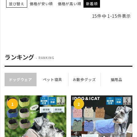
並び替え
価格が安い順
価格が高い順
新着順
15
件中
1
-
15
件表示
ランキング
RANKING
ドッグウェア
ペット寝具
お散歩グッズ
猫用品