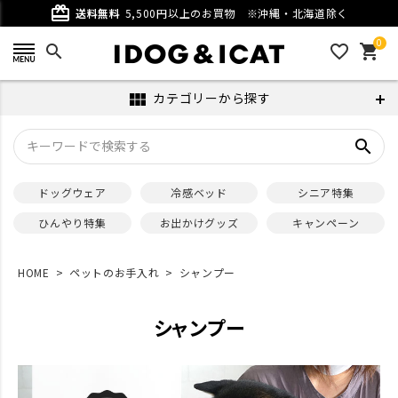
card_giftcard
送料無料
5,500円以上のお買物
※沖縄・北海道除く
0
search
favorite_outline
shopping_cart
カテゴリーから探す
view_module
search
ドッグウェア
冷感ベッド
シニア特集
ひんやり特集
お出かけグッズ
キャンペーン
HOME
ペットのお手入れ
シャンプー
シャンプー