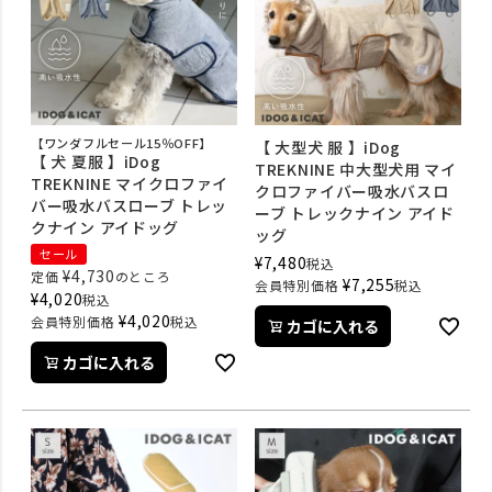
【ワンダフルセール15％OFF】
【 大型犬 服 】iDog
【 犬 夏服 】iDog
TREKNINE 中大型犬用 マイ
TREKNINE マイクロファイ
クロファイバー吸水バスロ
バー吸水バスローブ トレッ
ーブ トレックナイン アイド
クナイン アイドッグ
ッグ
セール
¥
7,480
税込
¥
4,730
定価
のところ
¥
7,255
会員特別価格
税込
¥
4,020
税込
¥
4,020
会員特別価格
税込
カゴに入れる
カゴに入れる