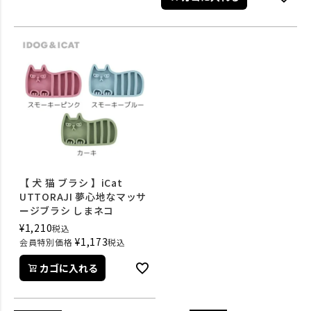
【 犬 猫 ブラシ 】iCat
UTTORAJI 夢心地なマッサ
ージブラシ しまネコ
¥
1,210
税込
¥
1,173
会員特別価格
税込
カゴに入れる