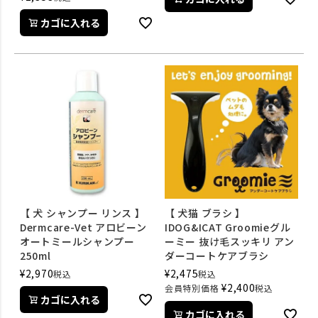
カゴに入れる
【 犬 シャンプー リンス 】
【 犬猫 ブラシ 】
Dermcare-Vet アロビーン
IDOG&ICAT Groomieグル
オートミールシャンプー
ーミー 抜け毛スッキリ アン
250ml
ダーコートケアブラシ
¥
2,970
¥
2,475
税込
税込
¥
2,400
会員特別価格
税込
カゴに入れる
カゴに入れる