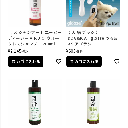
【 犬 シャンプー 】エーピー
【 犬 猫 ブラシ 】
ディーシー A.P.D.C. ウォー
IDOG&ICAT glosse うるお
タレスシャンプー 200ml
いケアブラシ
¥
2,145
¥
605
税込
税込
カゴに入れる
カゴに入れる