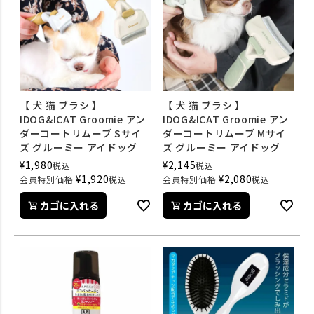
【 犬 猫 ブラシ 】
【 犬 猫 ブラシ 】
IDOG&ICAT Groomie アン
IDOG&ICAT Groomie アン
ダーコートリムーブ Sサイ
ダーコートリムーブ Mサイ
ズ グルーミー アイドッグ
ズ グルーミー アイドッグ
¥
1,980
¥
2,145
税込
税込
¥
1,920
¥
2,080
会員特別価格
税込
会員特別価格
税込
カゴに入れる
カゴに入れる