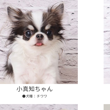
小真知ちゃん
●犬種：チワワ