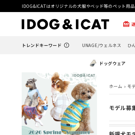
IDOG&ICATはオリジナルの犬服やベッド等のペット
card_giftcard
トレンドキーワード
error_outline
UNAGE/ウェルネス
ひ
ドッグウェア
ホーム
モ
モデル募
新規犬モ