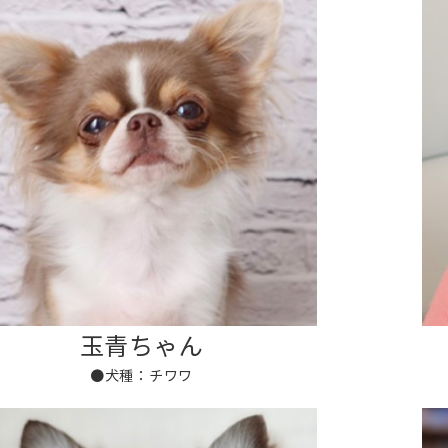
玉青ちゃん
●犬種：チワワ