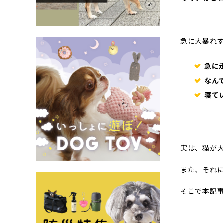
急に大暴れ
急に
なん
寝て
実は、猫が
また、それ
そこで本記