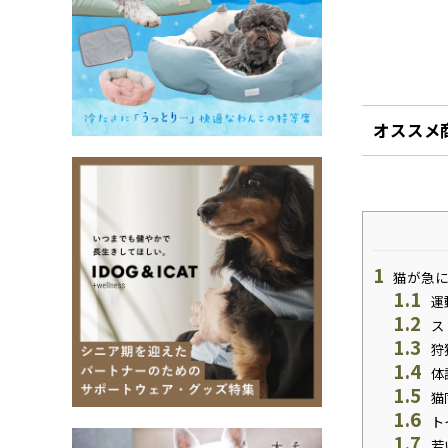
オススメ
1
猫が急に
1.1
運
1.2
ス
1.3
狩
1.4
体
1.5
猫
1.6
ト
1.7
若