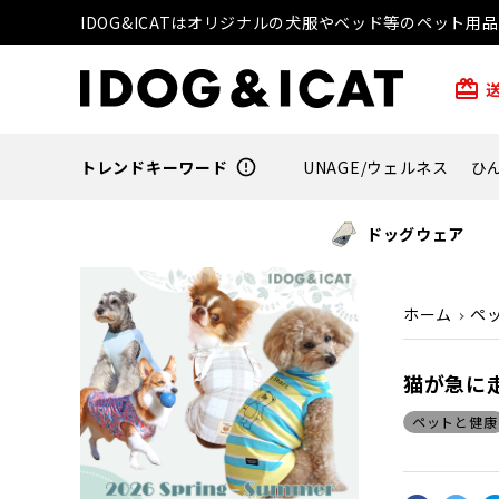
IDOG&ICATはオリジナルの犬服やベッド等のペット
card_giftcard
トレンドキーワード
error_outline
UNAGE/ウェルネス
ひ
ドッグウェア
ホーム
ペ
猫が急に
ペットと健康