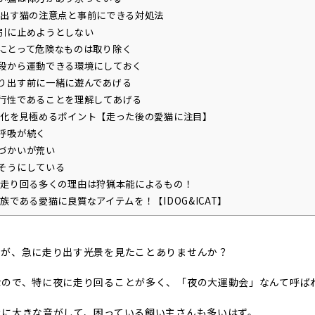
出す猫の注意点と事前にできる対処法
引に止めようとしない
にとって危険なものは取り除く
段から運動できる環境にしておく
り出す前に一緒に遊んであげる
行性であることを理解してあげる
化を見極めるポイント【走った後の愛猫に注目】
呼吸が続く
づかいが荒い
そうにしている
走り回る多くの理由は狩猟本能によるもの！
族である愛猫に良質なアイテムを！【IDOG&ICAT】
猫が、急に走り出す光景を見たことありませんか？
なので、特に夜に走り回ることが多く、「夜の大運動会」なんて呼ば
きに大きな音がして、困っている飼い主さんも多いはず。