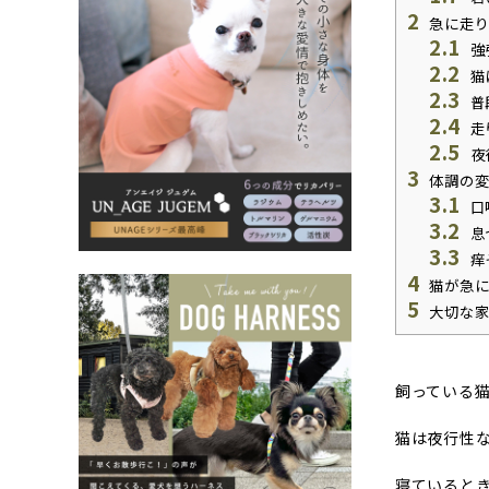
2
急に走り
2.1
強
2.2
猫
2.3
普
2.4
走
2.5
夜
3
体調の変
3.1
口
3.2
息
3.3
痒
4
猫が急に
5
大切な家
飼っている
猫は夜行性
寝ていると