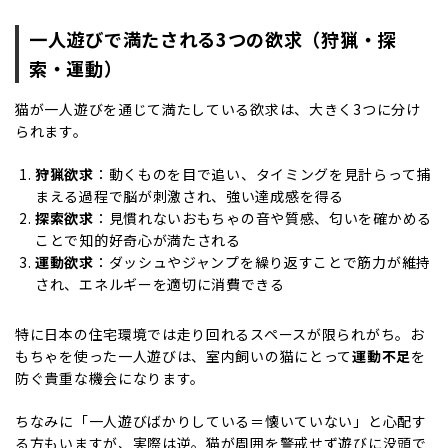
一人遊びで満たされる3つの欲求（狩猟・探
索・運動）
猫が一人遊びを通じて満たしている欲求は、大きく3つに分け
られます。
狩猟欲求
：動くものを目で追い、タイミングを見計らって捕
まえる過程で脳が刺激され、強い達成感を得る
探索欲求
：見慣れないおもちゃの音や質感、匂いを確かめる
ことで知的好奇心が満たされる
運動欲求
：ダッシュやジャンプを繰り返すことで筋力が維持
され、エネルギーを適切に消費できる
特に日本の住宅環境では走り回れるスペースが限られがち。お
もちゃを使った一人遊びは、室内飼いの猫にとって
運動不足
を
防ぐ貴重な機会になります。
ちなみに「一人遊びばかりしている＝懐いていない」と心配す
る方もいますが、実際は逆。猫が周囲を警戒せず遊びに没頭で