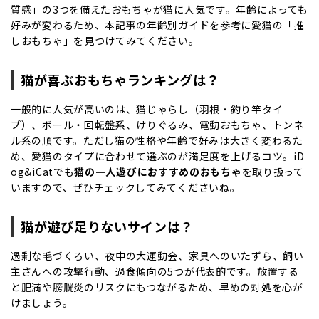
質感」の3つを備えたおもちゃが猫に人気です。年齢によっても
好みが変わるため、本記事の年齢別ガイドを参考に愛猫の「推
しおもちゃ」を見つけてみてください。
猫が喜ぶおもちゃランキングは？
一般的に人気が高いのは、猫じゃらし（羽根・釣り竿タイ
プ）、ボール・回転盤系、けりぐるみ、電動おもちゃ、トンネ
ル系の順です。ただし猫の性格や年齢で好みは大きく変わるた
め、愛猫のタイプに合わせて選ぶのが満足度を上げるコツ。iD
og&iCatでも
猫の一人遊びにおすすめのおもちゃ
を取り扱って
いますので、ぜひチェックしてみてくださいね。
猫が遊び足りないサインは？
過剰な毛づくろい、夜中の大運動会、家具へのいたずら、飼い
主さんへの攻撃行動、過食傾向の5つが代表的です。放置する
と肥満や膀胱炎のリスクにもつながるため、早めの対処を心が
けましょう。