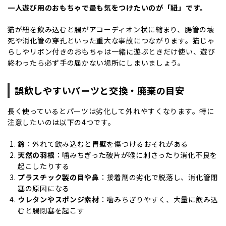
一人遊び用のおもちゃで最も気をつけたいのが「紐」です。
猫が紐を飲み込むと腸がアコーディオン状に縮まり、腸管の壊
死や消化管の穿孔といった重大な事故につながります。猫じゃ
らしやリボン付きのおもちゃは一緒に遊ぶときだけ使い、遊び
終わったら必ず手の届かない場所にしまいましょう。
誤飲しやすいパーツと交換・廃棄の目安
長く使っているとパーツは劣化して外れやすくなります。特に
注意したいのは以下の4つです。
鈴
：外れて飲み込むと胃壁を傷つけるおそれがある
天然の羽根
：噛みちぎった破片が喉に刺さったり消化不良を
起こしたりする
プラスチック製の目や鼻
：接着剤の劣化で脱落し、消化管閉
塞の原因になる
ウレタンやスポンジ素材
：噛みちぎりやすく、大量に飲み込
むと腸閉塞を起こす