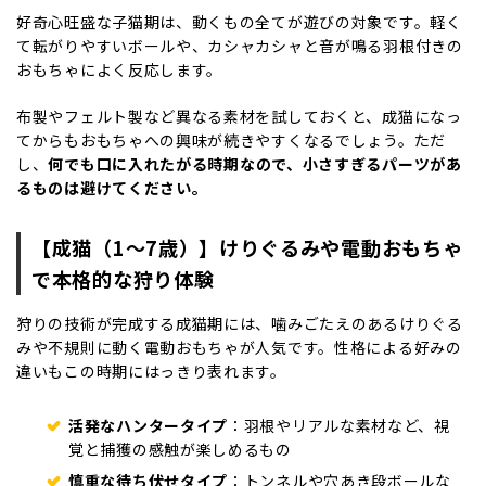
好奇心旺盛な子猫期は、動くもの全てが遊びの対象です。軽く
て転がりやすいボールや、カシャカシャと音が鳴る羽根付きの
おもちゃによく反応します。
布製やフェルト製など異なる素材を試しておくと、成猫になっ
てからもおもちゃへの興味が続きやすくなるでしょう。ただ
し、
何でも口に入れたがる時期なので、小さすぎるパーツがあ
るものは避けてください。
【成猫（1〜7歳）】けりぐるみや電動おもちゃ
で本格的な狩り体験
狩りの技術が完成する成猫期には、噛みごたえのあるけりぐる
みや不規則に動く電動おもちゃが人気です。性格による好みの
違いもこの時期にはっきり表れます。
活発なハンタータイプ
：羽根やリアルな素材など、視
覚と捕獲の感触が楽しめるもの
慎重な待ち伏せタイプ
：トンネルや穴あき段ボールな