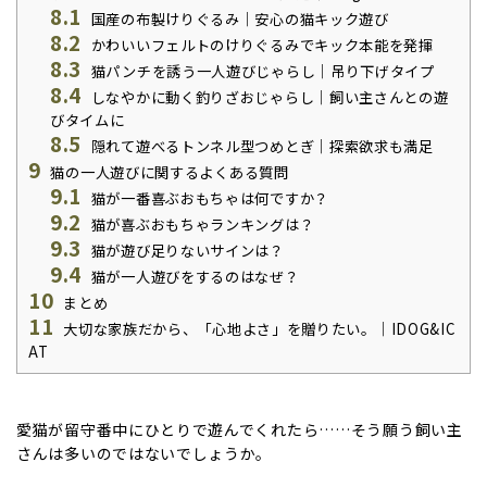
8.1
国産の布製けりぐるみ｜安心の猫キック遊び
8.2
かわいいフェルトのけりぐるみでキック本能を発揮
8.3
猫パンチを誘う一人遊びじゃらし｜吊り下げタイプ
8.4
しなやかに動く釣りざおじゃらし｜飼い主さんとの遊
びタイムに
8.5
隠れて遊べるトンネル型つめとぎ｜探索欲求も満足
9
猫の一人遊びに関するよくある質問
9.1
猫が一番喜ぶおもちゃは何ですか？
9.2
猫が喜ぶおもちゃランキングは？
9.3
猫が遊び足りないサインは？
9.4
猫が一人遊びをするのはなぜ？
10
まとめ
11
大切な家族だから、「心地よさ」を贈りたい。｜IDOG&IC
AT
愛猫が留守番中にひとりで遊んでくれたら……そう願う飼い主
さんは多いのではないでしょうか。