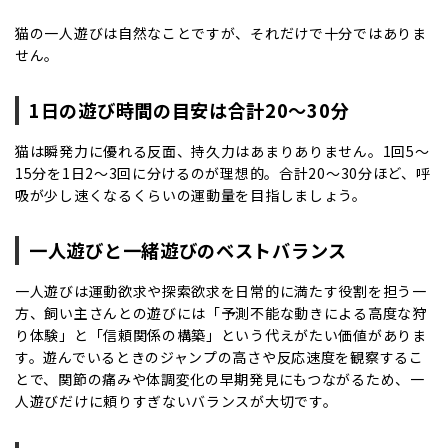
猫の一人遊びは自然なことですが、それだけで十分ではありま
せん。
1日の遊び時間の目安は合計20〜30分
猫は瞬発力に優れる反面、持久力はあまりありません。1回5〜
15分を1日2〜3回に分けるのが理想的。合計20〜30分ほど、呼
吸が少し速くなるくらいの運動量を目指しましょう。
一人遊びと一緒遊びのベストバランス
一人遊びは運動欲求や探索欲求を日常的に満たす役割を担う一
方、飼い主さんとの遊びには「予測不能な動きによる高度な狩
り体験」と「信頼関係の構築」という代えがたい価値がありま
す。遊んでいるときのジャンプの高さや反応速度を観察するこ
とで、関節の痛みや体調変化の早期発見にもつながるため、一
人遊びだけに頼りすぎないバランスが大切です。