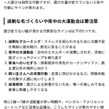
一人遊びは自然な行動ですが、遊びの量が足りていないと体や
行動にサインが表れます。
過剰な毛づくろいや夜中の大運動会は要注意
遊び足りない猫が見せる代表的なサインは以下の5つです。
過剰なグルーミング
：ストレスを紛らわせるためにお腹や足
を執拗に舐め続け、脱毛に至ることがある
夜中の大運動会
：日中のエネルギーが消費しきれず、深夜に
猛ダッシュやジャンプを繰り返す
家具へのいたずら
：探索欲求の矛先がカーテンやソファ、
爪
とぎ
以外の場所に向かう
飼い主さんへの攻撃行動
：足首に飛びかかるなど、狩猟本能
の対象が人間に向いてしまう
過食傾向
：遊びによる刺激がないため、唯一の楽しみである
食事に執着しやすくなる
特に1歳〜7歳の活動量が多い時期や、ベンガル・アメリカンシ
ョートヘアなど活発な品種は、こうしたサインが表れやすい傾