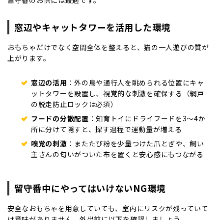
留守番のお供には最適です。
窓辺やキャットタワーを活用した環境
おもちゃだけでなく空間全体を整えると、猫の一人遊びの質が
上がります。
窓辺の活用
：外の鳥や通行人を眺められる位置にキャ
ットタワーを設置し、視覚的な刺激を確保する（網戸
の脱走防止ロックは必須）
フードの分散配置
：知育トイにドライフードを3〜4か
所に分けて隠すと、探す過程で運動量が増える
嗅覚の刺激
：またたび粉を少量つけた爪とぎや、飼い
主さんの匂いがついた布を置くと安心感にもつながる
留守番中にやってはいけないNG環境
安全なおもちゃを用意していても、室内にリスクが残っていて
は意味がありません。外出前に以下を確認しましょう。