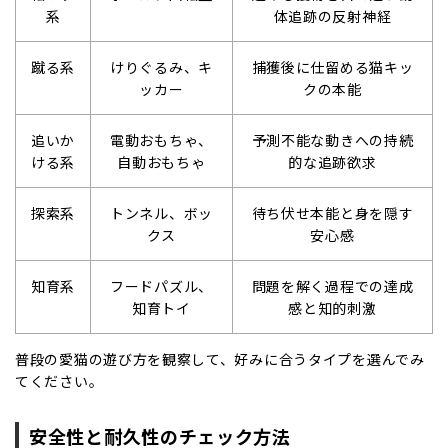
系
体追跡の反射神経
蹴る系
けりぐるみ、キ
捕獲後に仕留める猫キッ
ッカー
クの本能
追いか
電動おもちゃ、
予測不能な動きへの持続
ける系
自動おもちゃ
的な追跡欲求
探索系
トンネル、ボッ
待ち伏せ本能と身を隠す
クス
安心感
知育系
フードパズル、
問題を解く過程での達成
知育トイ
感と知的刺激
普段の愛猫の遊び方を観察して、好みに合うタイプを選んでみ
てください。
安全性と耐久性のチェック方法