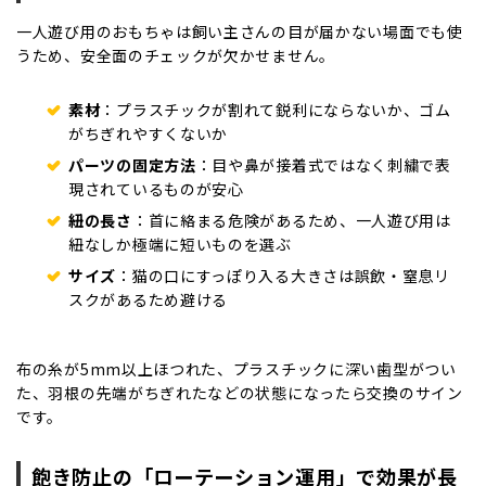
一人遊び用のおもちゃは飼い主さんの目が届かない場面でも使
うため、安全面のチェックが欠かせません。
素材
：プラスチックが割れて鋭利にならないか、ゴム
がちぎれやすくないか
パーツの固定方法
：目や鼻が接着式ではなく刺繍で表
現されているものが安心
紐の長さ
：首に絡まる危険があるため、一人遊び用は
紐なしか極端に短いものを選ぶ
サイズ
：猫の口にすっぽり入る大きさは誤飲・窒息リ
スクがあるため避ける
布の糸が5mm以上ほつれた、プラスチックに深い歯型がつい
た、羽根の先端がちぎれたなどの状態になったら交換のサイン
です。
飽き防止の「ローテーション運用」で効果が長