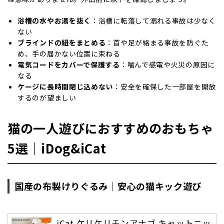
浴槽の水やお湯を抜く
：浴槽に転落して溺れる事故は少なく
ない
ブラインドの紐をまとめる
：首や足が絡まる事故を防ぐた
め、手の届かない位置に束ねる
電気コードをカバーで保護する
：噛んで感電や火災の原因に
なる
ケージに長時間閉じ込めない
：安全を確保した一部屋を開放
するのが望ましい
猫の一人遊びにおすすめのおもちゃ
5選｜iDog&iCat
国産の布製けりぐるみ｜安心の猫キック遊び
iCat ケリケリチンアナゴ キャットニッ