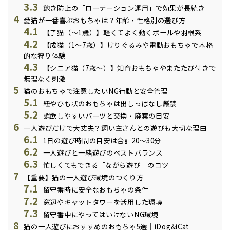
3.3
飽き防止の「ローテーション運用」で効果が長続き
4
愛猫が一番喜ぶおもちゃは？年齢・性格別の選び方
4.1
【子猫（〜1歳）】軽くてよく動くボールや羽根系
4.2
【成猫（1〜7歳）】けりぐるみや電動おもちゃで本格
的な狩り体験
4.3
【シニア猫（7歳〜）】知育おもちゃやまたたび付きで
無理なく刺激
5
猫のおもちゃで注意したいNG行動と安全管理
5.1
紐やひも状のおもちゃは出しっぱなし厳禁
5.2
誤飲しやすいパーツと交換・廃棄の目安
6
一人遊びだけで大丈夫？飼い主さんとの遊びも大切な理由
6.1
1日の遊び時間の目安は合計20〜30分
6.2
一人遊びと一緒遊びのベストバランス
6.3
忙しくてもできる「ながら遊び」のコツ
7
【重要】猫の一人遊び環境のつくり方
7.1
留守番時に安全なおもちゃの条件
7.2
窓辺やキャットタワーを活用した環境
7.3
留守番中にやってはいけないNG環境
8
猫の一人遊びにおすすめのおもちゃ5選｜iDog&iCat