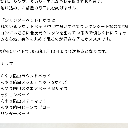
プには、シンプル＆カジュアルな色柄を揃えております。
に溶け込み、お部屋の雰囲気を妨げません。
に「シリンダーベッド」が登場！
られているラウンドベッド型は中身がすべてウレタンシートなので型
ションにはさらに低反発ウレタンを重ねているので優しく体にフィッ
まる安心感、身体を丸めて眠るのが好きな子にオススメです。
ATの各ECサイトで2023年1月18日より順次販売となります。
ンナップ
 ひんやり防虫ラウンドベッド
 ひんやり防虫スクエアベッド Sサイズ
 ひんやり防虫スクエアベッド Mサイズ
 クッションベッド
 ひんやり防虫ステイマット
 ひんやり防虫ビーンズピロー
 シリンダーベッド