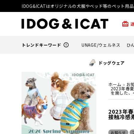
IDOG&ICATはオリジナルの犬服やベッド等のペット
card_giftcard
トレンドキーワード
error_outline
UNAGE/ウェルネス
ひ
ドッグウェア
ホーム
お
2023年
を施した、
2023年
接触冷感
お知らせ