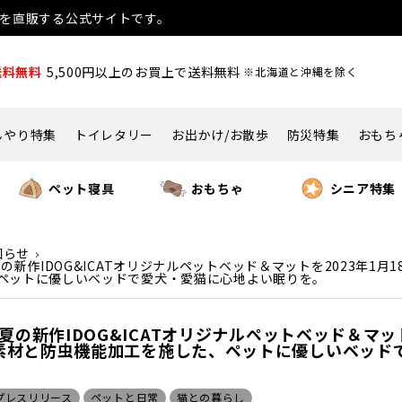
用品を直販する公式サイトです。
送料無料
5,500円以上のお買上で送料無料
※北海道と沖縄を除く
んやり特集
トイレタリー
お出かけ/お散歩
防災特集
おもち
ペット寝具
おもちゃ
シニア特集
知らせ
春夏の新作IDOG&ICATオリジナルペットベッド＆マットを2023年
ペットに優しいベッドで愛犬・愛猫に心地よい眠りを。
春夏の新作IDOG&ICATオリジナルペットベッド＆マ
素材と防虫機能加工を施した、ペットに優しいベッド
プレスリリース
ペットと日常
猫との暮らし