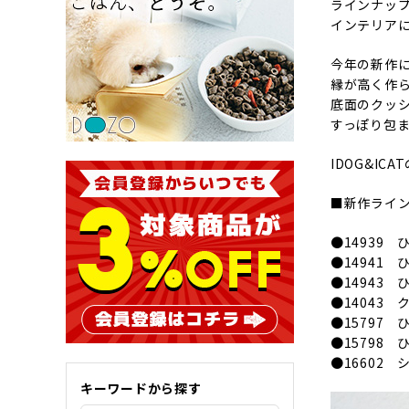
ラインナッ
インテリア
今年の新作
縁が高く作
底面のクッ
すっぽり包
IDOG&IC
■新作ライ
●14939
●14941
●14943
●14043
●15797
●15798
●16602
キーワードから探す