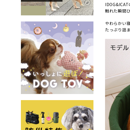
IDOG&I
触れた瞬間ひ
やわらかい
たっぷり詰