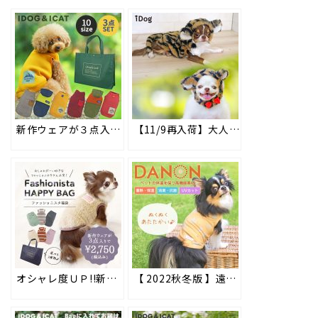
新作ウェアが３点入りで2,750円★とってもお得なiDogのスポーツMIX福袋が販売開始 #103
【11/9再入荷】大人気！トラパーカー＆トラスヌードが再入荷しました!! 年賀状などの撮影にもオススメ♪ #112
オシャレ度ＵＰ!!新作ウェアが点入りで2750円★お得な福袋 ファッショニスタパックが販売開始 #126
【 2022秋冬版 】遠赤外線効果でペットの体温を保つ高機能素材ペット用ウェア「DANON(ダンオン)」