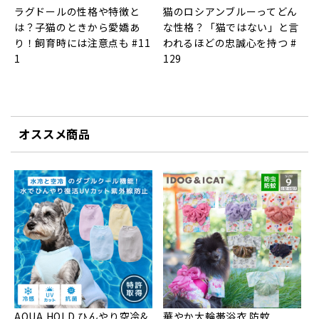
ラグドールの性格や特徴と
猫のロシアンブルーってどん
は？子猫のときから愛嬌あ
な性格？「猫ではない」と言
り！飼育時には注意点も #11
われるほどの忠誠心を持つ #
1
129
オススメ商品
AQUA HOLD ひんやり空冷&
華やか大輪帯浴衣 防蚊