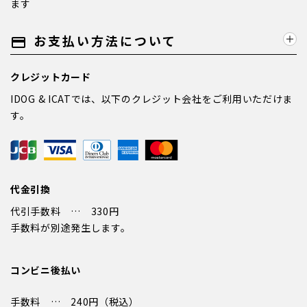
ます
お支払い方法について
payment
クレジットカード
IDOG & ICATでは、以下のクレジット会社をご利用いただけま
す。
代金引換
代引手数料 … 330円
手数料が別途発生します。
コンビニ後払い
手数料 … 240円（税込）