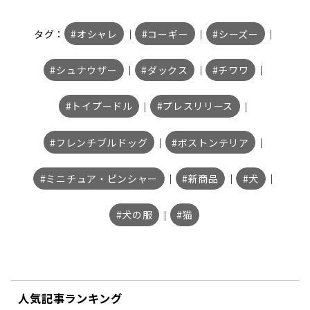
タグ：
オシャレ
｜
コーギー
｜
シーズー
｜
シュナウザー
｜
ダックス
｜
チワワ
｜
トイプードル
｜
プレスリリース
｜
フレンチブルドッグ
｜
ボストンテリア
｜
ミニチュア・ピンシャー
｜
新商品
｜
犬
｜
犬の服
｜
猫
人気記事ランキング