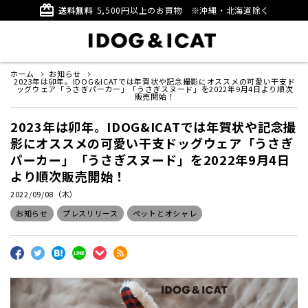
card_giftcard
送料無料
5,500円以上のお買物
※沖縄・北海道除く
ホーム
お知らせ
2023年は卯年。IDOG&ICATでは年賀状や記念撮影にオススメの可愛い干支ド
ッグウェア「うさぎパーカー」「うさぎスヌード」を2022年9月4日より順次
販売開始！
2023年は卯年。IDOG&ICATでは年賀状や記念撮
影にオススメの可愛い干支ドッグウェア「うさぎ
パーカー」「うさぎスヌード」を2022年9月4日
より順次販売開始！
2022/09/08（木）
お知らせ
プレスリリース
ペットとオシャレ