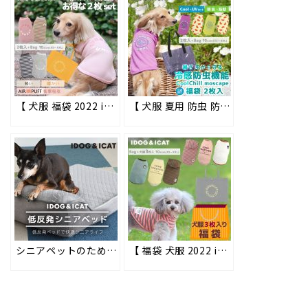
【 犬服 福袋 2022 idog 】iDogの国産ドッグウェアを気軽にお試し！福袋 スタンダードパック 2枚入り 好評販売中!! #72
【 犬服 夏用 防虫 防蚊 ひんやり 冷感 暑さ対策 】iDogの防虫機能とひんやり快適機能を気軽にお試し！ MOSCAPE（モスケイプ）&COOL Chill（クールチル） お試し福袋 2枚入り好評販売中!! #194
シニアペットのための高品質ペットアイテム「UNAGE(アンエイジ)」シリーズの新作「低反発シニアベッド」が2022年9月5日より順次販売開始！
【 福袋 犬服 2022 idog 】おでかけにオススメの秋服3枚セットのお得な福袋販売中!!