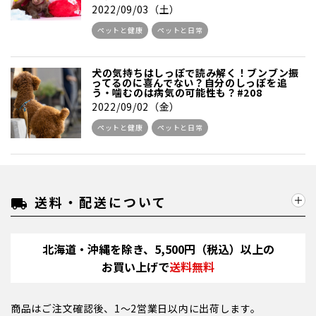
2022/09/03（土）
ペットと健康
ペットと日常
犬の気持ちはしっぽで読み解く！ブンブン振
ってるのに喜んでない？自分のしっぽを追
う・噛むのは病気の可能性も？#208
2022/09/02（金）
ペットと健康
ペットと日常
送料・配送について
local_shipping
北海道・沖縄を除き、5,500円（税込）以上の
お買い上げで
送料無料
商品はご注文確認後、1～2営業日以内に出荷します。