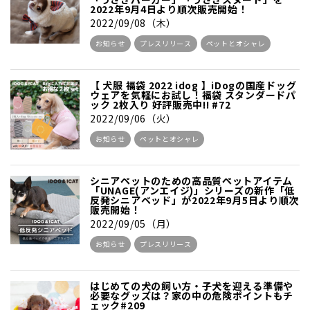
2022年9月4日より順次販売開始！
2022/09/08（木）
お知らせ
プレスリリース
ペットとオシャレ
【 犬服 福袋 2022 idog 】iDogの国産ドッグ
ウェアを気軽にお試し！福袋 スタンダードパ
ック 2枚入り 好評販売中!! #72
2022/09/06（火）
お知らせ
ペットとオシャレ
シニアペットのための高品質ペットアイテム
「UNAGE(アンエイジ)」シリーズの新作「低
反発シニアベッド」が2022年9月5日より順次
販売開始！
2022/09/05（月）
お知らせ
プレスリリース
はじめての犬の飼い方・子犬を迎える準備や
必要なグッズは？家の中の危険ポイントもチ
ェック#209