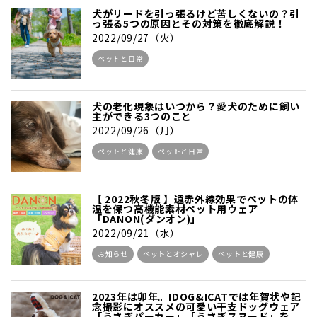
犬がリードを引っ張るけど苦しくないの？引
っ張る5つの原因とその対策を徹底解説！
2022/09/27（火）
ペットと日常
犬の老化現象はいつから？愛犬のために飼い
主ができる3つのこと
2022/09/26（月）
ペットと健康
ペットと日常
【 2022秋冬版 】遠赤外線効果でペットの体
温を保つ高機能素材ペット用ウェア
「DANON(ダンオン)」
2022/09/21（水）
お知らせ
ペットとオシャレ
ペットと健康
2023年は卯年。IDOG&ICATでは年賀状や記
念撮影にオススメの可愛い干支ドッグウェア
「うさぎパーカー」「うさぎスヌード」を