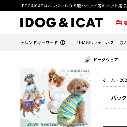
IDOG&ICATはオリジナルの犬服やベッド等のペット
card_giftcard
トレンドキーワード
error_outline
UNAGE/ウェルネス
ひ
ドッグウェア
ホーム
20
バック