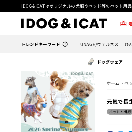
IDOG&ICATはオリジナルの犬服やベッド等のペット
card_giftcard
トレンドキーワード
error_outline
UNAGE/ウェルネス
ひ
ドッグウェア
ホーム
ペ
元気で長
ペットと健康