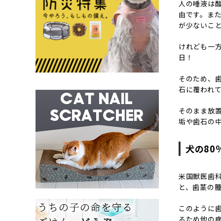
人の唾液は
由です。ま
が少ないこ
けれども一
日！
そのため、
石に覆われ
そのまま放
垢や歯石の
犬の80
米国獣医歯科
と、歯茎の
このように
るため他の病