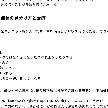
響を及ぼすことが多数報告されました。
の症状の見分け方と治療
期発見、早期治療が大切です。歯周病らしい症状をみつけたら、でき
状
症
ンクではなく赤くなったり腫れ上がったりする
臭の発生
量が増える
グラする
れるのを嫌がるようになる
と、鼻炎・根尖膿瘍（歯根の最下層に膿ができ腫れる病気）・下顎骨
療は、軽度の場合は歯垢や歯石を取る治療をおこないます。重症化し
め、体力のない老犬や心臓に不安のある犬は治療を諦めなくてはなら