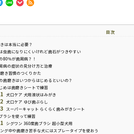
目次
きは本当に必要？
は虫歯になりにくいけれど歯石がつきやすい
の80％が歯周病？！
周病の症状の見分け方と治療
磨き習慣のつくりかた
の歯磨きはいつからはじめるといいの？
じめは歯磨きシートで練習
.1
犬口ケア 犬用液状はみがき
.2
犬口ケア ゆび歯ぶらし
.3
スーパーキャット らくらく歯みがきシート
ブラシを使って練習
.1
シグワン 360度歯ブラシ 超小型犬用
ング中や歯磨き苦手な犬にはスプレータイプを使おう