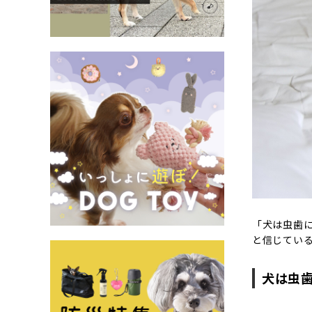
「犬は虫歯
と信じてい
犬は虫