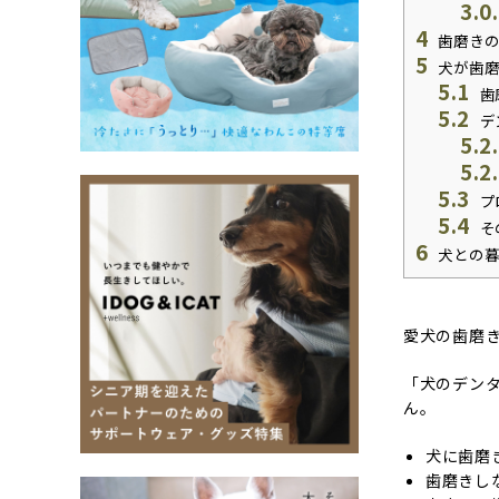
3.0
4
歯磨きの
5
犬が歯磨
5.1
歯
5.2
デ
5.2
5.2
5.3
プ
5.4
そ
6
犬との暮
愛犬の歯磨
「犬のデン
ん。
犬に歯磨
歯磨きし