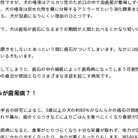
酸性ですが、犬の唾液はアルカリ性のため口の中で虫歯菌が繁殖しず
た、犬の唾液は炭水化物を糖に分解するアミラーゼという消化酵素を
とも、犬が虫歯になりにくい理由のひとつです。
方で、犬は歯垢が歯石になるまでの期間が人間と比べるとかなり短い
歯磨きをしないとあっという間に歯石がついてしまいます。なかには
ている犬もいます。
置してしまうと、歯石の中の細菌によって歯周病になってしまう可能
中の最近が原因となりさまざまな炎症を起こす病気です。
％が歯周病？！
学会の研究によると、3歳以上の犬の約80％がなんらかの歯石の問
腫れや痛み、歯のぐらつきなどによりごはんを食べにくくなり食欲が
歯周病になると、食事がとりづらくなり十分な栄養が取れず、体力が
気にかかりやすくなったり、治りが悪くなったりもします。WSAVA