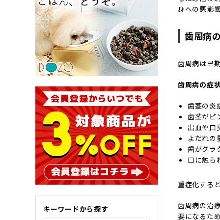
身への悪影
歯周病
歯周病は早
歯周病の症
歯茎の炎
歯茎がピ
出血や口
よだれの
歯がグラ
口に触ら
重症化する
歯周病の治
キーワードから探す
要になるた