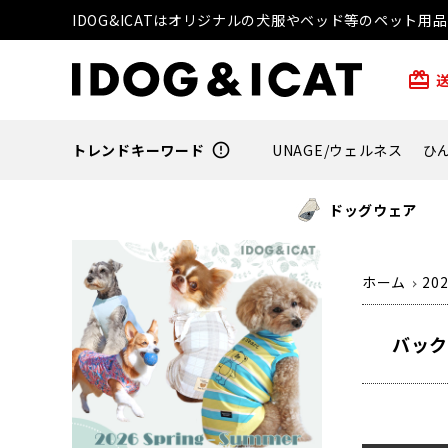
IDOG&ICATはオリジナルの犬服やベッド等のペット
card_giftcard
トレンドキーワード
error_outline
UNAGE/ウェルネス
ひ
ドッグウェア
ホーム
20
バック