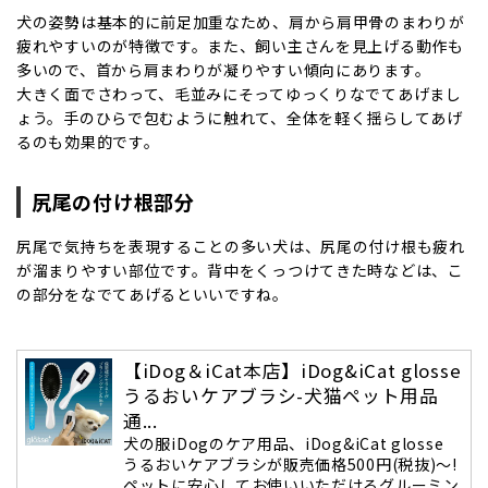
犬の姿勢は基本的に前足加重なため、肩から肩甲骨のまわりが
疲れやすいのが特徴です。また、飼い主さんを見上げる動作も
多いので、首から肩まわりが凝りやすい傾向にあります。
大きく面でさわって、毛並みにそってゆっくりなでてあげまし
ょう。手のひらで包むように触れて、全体を軽く揺らしてあげ
るのも効果的です。
尻尾の付け根部分
尻尾で気持ちを表現することの多い犬は、尻尾の付け根も疲れ
が溜まりやすい部位です。背中をくっつけてきた時などは、こ
の部分をなでてあげるといいですね。
【iDog＆iCat本店】iDog&iCat glosse
うるおいケアブラシ-犬猫ペット用品
通...
犬の服iDogのケア用品、iDog&iCat glosse
うるおいケアブラシが販売価格500円(税抜)～!
ペットに安心してお使いいただけるグルーミン