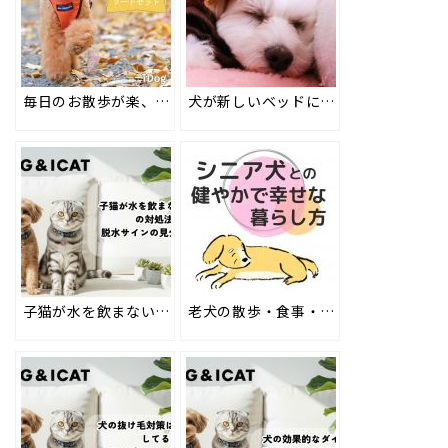
毎日のお散歩が楽、首がくるしくない犬用布製ハーネスとリードのセット #98
犬が新しいベッドに入らない理由と解決方法・おすすめベッドの選び方も #114
子猫が水を飲まない原因と7つの対処法は？脱水サインの見分け方も解説
老犬の散歩・食事・お手入れのコツ・いつまでも元気でいる方法ーシニア犬との暮らしー #167