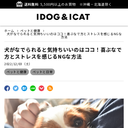
card_giftcard
送料無料
5,500円以上のお買物
※沖縄・北海道除く
ホーム
ペットと健康
犬がなでられると気持ちいいのはココ！喜ぶなで方とストレスを感じるNGな
方法
犬がなでられると気持ちいいのはココ！喜ぶなで
方とストレスを感じるNGな方法
2022/12/03（土）
ペットと健康
ペットと日常