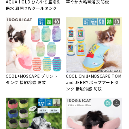
AQUA HOLD ひんやり空冷&
華やか大輪帯浴衣 防蚊
保水 肩開きWクールタンク
COOL+MOSCAPE プリント
COOL Chill+MOSCAPE TOM
タンク 接触冷感 防蚊
and JERRY ポップアートタ
ンク 接触冷感 防蚊