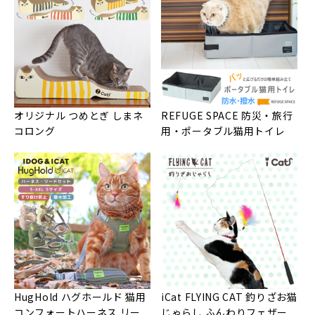
オリジナル つめとぎ しまネ
REFUGE SPACE 防災・旅行
コロング
用・ポータブル猫用トイレ
HugHold ハグホールド 猫用
iCat FLYING CAT 釣りざお猫
コンフォートハーネス リー
じゃらし ふんわりフェザー