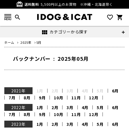
card_giftcard
送料無料
5,500円以上のお買物
※沖縄・北海道除く
search
favorite_outline
shopping_cart
カテゴリーから探す
view_module
ホーム
2025年
5月
バックナンバー : 2025年05月
2021年
1月
2月
3月
4月
5月
6月
7月
8月
9月
10月
11月
12月
2022年
1月
2月
3月
4月
5月
6月
7月
8月
9月
10月
11月
12月
2023年
1月
2月
3月
4月
5月
6月