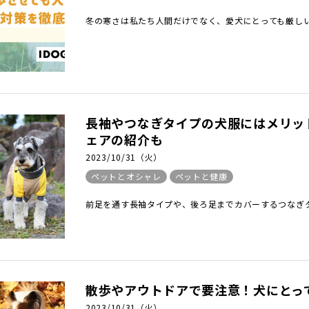
冬の寒さは私たち人間だけでなく、愛犬にとっても厳しいの
長袖やつなぎタイプの犬服にはメリッ
ェアの紹介も
2023/10/31（火）
ペットとオシャレ
ペットと健康
前足を通す長袖タイプや、後ろ足までカバーするつなぎタ
散歩やアウトドアで要注意！犬にとっ
2023/10/31（火）