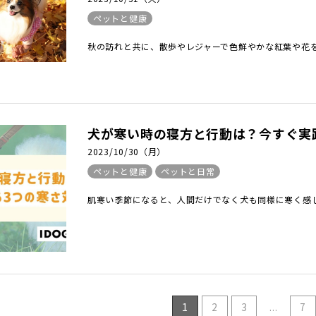
ペットと健康
秋の訪れと共に、散歩やレジャーで色鮮やかな紅葉や花を
犬が寒い時の寝方と行動は？今すぐ実
2023/10/30（月）
ペットと健康
ペットと日常
肌寒い季節になると、人間だけでなく犬も同様に寒く感じ
1
2
3
...
7