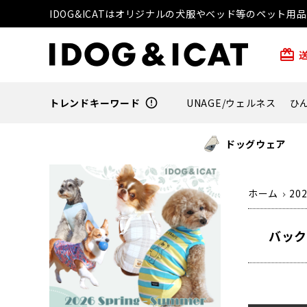
IDOG&ICATはオリジナルの犬服やベッド等のペット
card_giftcard
トレンドキーワード
error_outline
UNAGE/ウェルネス
ひ
ドッグウェア
ホーム
20
バック