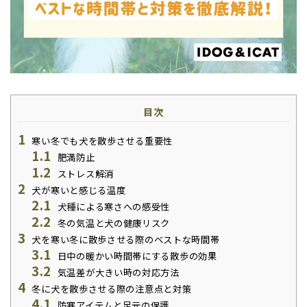
目次
1
寒い冬でも犬を散歩させる重要性
1.1
肥満防止
1.2
ストレス解消
2
犬が寒いと感じる温度
2.1
犬種による寒さへの感受性
2.2
冬の気温と犬の健康リスク
3
犬を寒い冬に散歩させる際のベストな時間帯
3.1
日中の暖かい時間帯にする散歩の効果
3.2
気温差が大きい時の対応方法
4
冬に犬を散歩させる際の注意点と対策
4.1
防寒アイテムと足元の保護