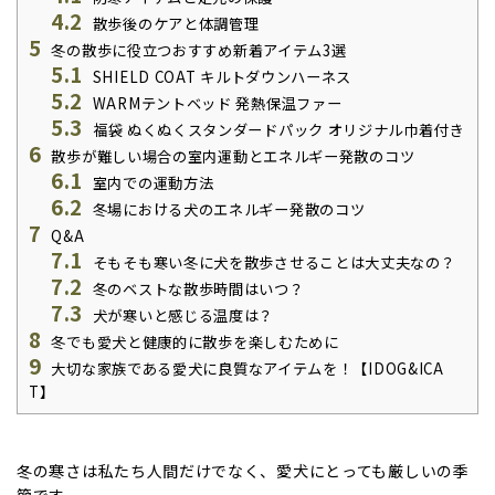
4.2
散歩後のケアと体調管理
5
冬の散歩に役立つおすすめ新着アイテム3選
5.1
SHIELD COAT キルトダウンハーネス
5.2
WARMテントベッド 発熱保温ファー
5.3
福袋 ぬくぬくスタンダードパック オリジナル巾着付き
6
散歩が難しい場合の室内運動とエネルギー発散のコツ
6.1
室内での運動方法
6.2
冬場における犬のエネルギー発散のコツ
7
Q&A
7.1
そもそも寒い冬に犬を散歩させることは大丈夫なの？
7.2
冬のベストな散歩時間はいつ？
7.3
犬が寒いと感じる温度は？
8
冬でも愛犬と健康的に散歩を楽しむために
9
大切な家族である愛犬に良質なアイテムを！【IDOG&ICA
T】
冬の寒さは私たち人間だけでなく、愛犬にとっても厳しいの季