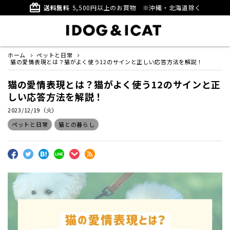
card_giftcard
送料無料
5,500円以上のお買物
※沖縄・北海道除く
ホーム
ペットと日常
猫の愛情表現とは？猫がよく使う12のサインと正しい応答方法を解説！
猫の愛情表現とは？猫がよく使う12のサインと正
しい応答方法を解説！
2023/12/19（火）
ペットと日常
猫との暮らし