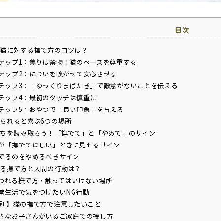
目次
猫に対する撫で方のコツは？
テップ1：焦りは禁物！猫のペースを尊重する
テップ2：においを嗅がせて安心させる
テップ3：「ゆっくりまばたき」で敵意がないことを伝える
テップ4：最初のタッチは慎重に
テップ5：おやつで「良い印象」を与える
られると喜ぶ6つの場所
ちを読み取ろう！「撫でて」と「やめて」のサイン
が「撫でてほしい」ときに見せるサイン
でるのをやめるべきサイン
る撫で方と人間の行動は？
われる撫で方・触ってはいけない場所
常生活で気をつけたいNG行動
別】猫の撫で方で注意したいこと
さなお子さんがいるご家庭での接し方