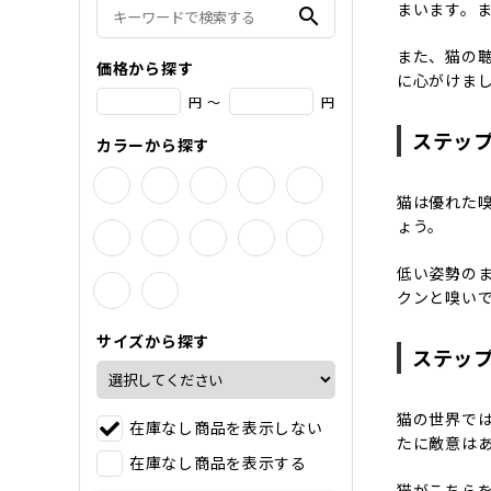
まいます。
search
また、猫の
価格から探す
に心がけま
円 ～
円
ステッ
カラーから探す
猫は優れた
ょう。
低い姿勢の
クンと嗅い
サイズから探す
ステッ
猫の世界で
在庫なし商品を表示しない
たに敵意は
在庫なし商品を表示する
猫がこちら