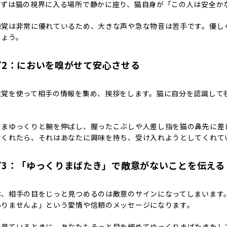
まずは猫の視界に入る場所で静かに座り、猫自身が「この人は安全か
聴覚は非常に優れているため、大きな声や急な物音は苦手です。優し
しょう。
プ2：においを嗅がせて安心させる
嗅覚を使って相手の情報を集め、挨拶をします。猫に自分を認識して
ままゆっくりと腕を伸ばし、握ったこぶしや人差し指を猫の鼻先に差
でくれたら、それはあなたに興味を持ち、受け入れようとしてくれて
プ3：「ゆっくりまばたき」で敵意がないことを伝える
は、相手の目をじっと見つめるのは敵意のサインになってしまいます
ありませんよ」という愛情や信頼のメッセージになります。
を見ているときに、あなたもそっと目を細めてゆっくりまばたきをし