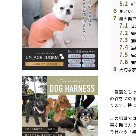
5.2
新
6
まとめ
7
猫の撫で
7.1
甘
7.2
猫
7.3
猫
7.4
猫
7.5
猫
7.6
猫
8
大切な家
「愛猫とも
の絆を深め
ります。特
この記事で
喜ぶ撫で方
今日から「