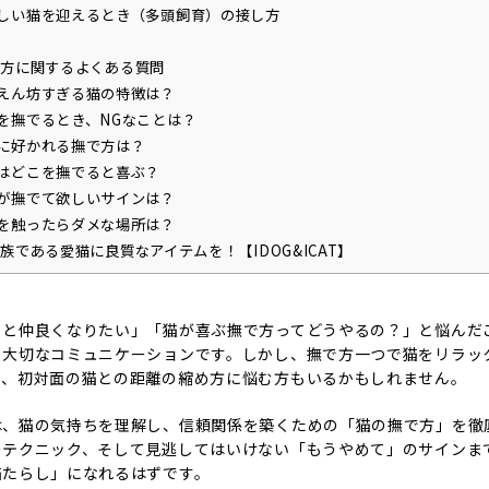
しい猫を迎えるとき（多頭飼育）の接し方
方に関するよくある質問
えん坊すぎる猫の特徴は？
を撫でるとき、NGなことは？
に好かれる撫で方は？
はどこを撫でると喜ぶ？
が撫でて欲しいサインは？
を触ったらダメな場所は？
族である愛猫に良質なアイテムを！【IDOG&ICAT】
っと仲良くなりたい」「猫が喜ぶ撫で方ってどうやるの？」と悩んだ
る大切なコミュニケーションです。しかし、撫で方一つで猫をリラッ
に、初対面の猫との距離の縮め方に悩む方もいるかもしれません。
は、猫の気持ちを理解し、信頼関係を築くための「猫の撫で方」を徹
のテクニック、そして見逃してはいけない「もうやめて」のサインま
猫たらし」になれるはずです。