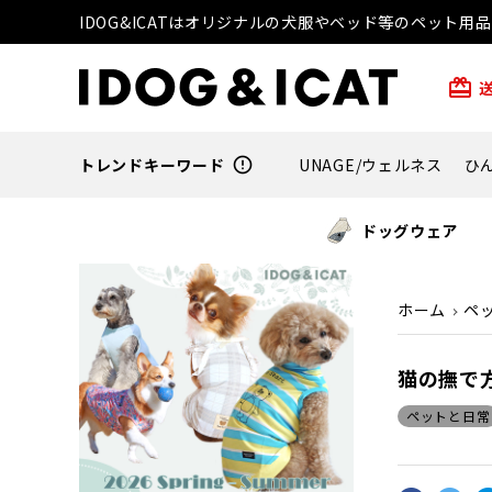
IDOG&ICATはオリジナルの犬服やベッド等のペット
card_giftcard
トレンドキーワード
error_outline
UNAGE/ウェルネス
ひ
ドッグウェア
ホーム
ペ
猫の撫で
ペットと日常