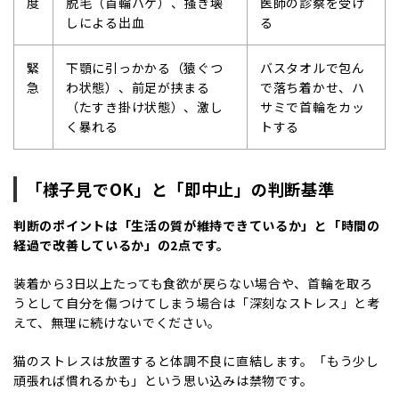
度
脱毛（首輪ハゲ）、掻き壊
医師の診察を受け
しによる出血
る
緊
下顎に引っかかる（猿ぐつ
バスタオルで包ん
急
わ状態）、前足が挟まる
で落ち着かせ、ハ
（たすき掛け状態）、激し
サミで首輪をカッ
く暴れる
トする
「様子見で
OK
」と「即中止」の判断基準
判断のポイントは「生活の質が維持できているか」と「時間の
経過で改善しているか」の
2
点です。
装着から
3
日以上たっても食欲が戻らない場合や、首輪を取ろ
うとして自分を傷つけてしまう場合は「深刻なストレス」と考
えて、無理に続けないでください。
猫のストレスは放置すると体調不良に直結します。「もう少し
頑張れば慣れるかも」という思い込みは禁物です。