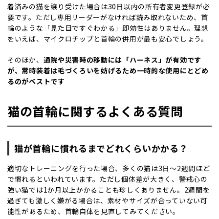
着済みの猫を譲り受けた場合は30日以内の所有者変更登録が必
要です。ただし専用リーダーがなければ読み取れないため、首
輪のような「見た目ですぐわかる」即効性はありません。理想
をいえば、マイクロチップと首輪の併用が最も安心でしょう。
そのほか、
通院や災害時の移動には「ハーネス」が有効です
が、常時装着は毛づくろいを妨げるため一時的な使用にとどめ
るのがベストです
猫の首輪に関するよくある質問
猫が首輪に慣れるまでどれくらいかかる？
適切なトレーニングを行った場合、多くの猫は
3
日～
2
週間ほど
で慣れるといわれています。ただし個体差が大きく、警戒心の
強い猫では
1
か月以上かかることも珍しくありません。
2
週間を
過ぎても激しく嫌がる場合は、素材やサイズが合っていない可
能性があるため、首輪自体を見直してみてください。