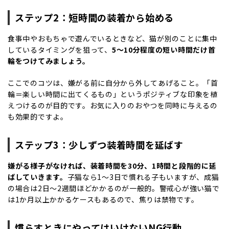
ステップ
2
：短時間の装着から始める
食事中やおもちゃで遊んでいるときなど、猫が別のことに集中
しているタイミングを狙って、
5
～
10
分程度の短い時間だけ首
輪をつけてみましょう。
ここでのコツは、嫌がる前に自分から外してあげること。「首
輪＝楽しい時間に出てくるもの」というポジティブな印象を植
えつけるのが目的です。お気に入りのおやつを同時に与えるの
も効果的ですよ。
ステップ
3
：少しずつ装着時間を延ばす
嫌がる様子がなければ、装着時間を
30
分、
1
時間と段階的に延
ばしていきます。
子猫なら
1
～
3
日で慣れる子もいますが、成猫
の場合は
2
日～
2
週間ほどかかるのが一般的。警戒心が強い猫で
は
1
か月以上かかるケースもあるので、焦りは禁物です。
慣らすときにやってはいけない
NG
行動