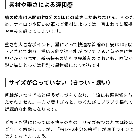
素材や重さによる違和感
猫の皮膚は人間の約
3
分の
1
ほどの薄さしかありません。
そのた
め、ナイロンや硬い皮革など素材によっては、首まわりに摩擦
や痒みを感じてしまいます。
重さも大きなポイント。猫にとって快適な首輪の目安は
10g
以
下とされており、重い装飾や迷子札がついていると首や肩に負
担がかかります。新品特有の染料や接着剤のにおいも、嗅覚が
鋭い猫にとっては強烈な異物感になりがちです。
サイズが合っていない（きつい・緩い）
首輪がきつすぎると呼吸がしづらくなり、血流にも悪影響を与
えかねません。一方で緩すぎると、歩くたびにブラブラ揺れて
断続的な刺激になります。
どちらも猫にとっては不快そのもの。サイズ選びの基本は後ほ
ど詳しく解説しますが、「指
1
～
2
本分の余裕」が適正ラインと
覚えておきましょう。