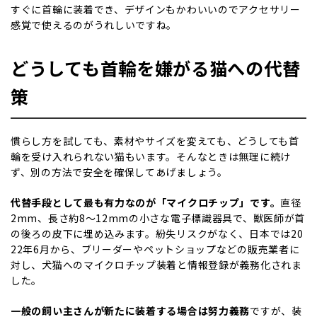
すぐに首輪に装着でき、デザインもかわいいのでアクセサリー
感覚で使えるのがうれしいですね。
どうしても首輪を嫌がる猫への代替
策
慣らし方を試しても、素材やサイズを変えても、どうしても首
輪を受け入れられない猫もいます。そんなときは無理に続け
ず、別の方法で安全を確保してあげましょう。
代替手段として最も有力なのが「マイクロチップ」です。
直径
2mm、長さ約8〜12mmの小さな電子標識器具で、獣医師が首
の後ろの皮下に埋め込みます。紛失リスクがなく、
日本では
20
22
年
6
月から、ブリーダーやペットショップなどの販売業者に
対し、犬猫へのマイクロチップ装着と情報登録が義務化されま
した。
一般の飼い主さんが新たに装着する場合は努力義務
ですが、装