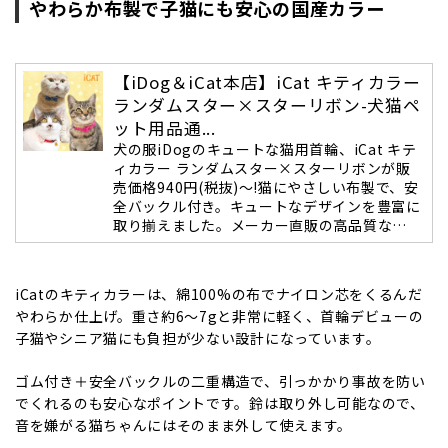
やわらか布製で子猫にも安心の国産カラー
【iDog＆iCat本店】iCat キティカラー
ランダムスター×スターリボン-犬猫ペ
ット用品通...
犬の服iDogのキュートな猫用首輪、iCat キテ
ィカラー ランダムスター×スターリボンが販
売価格940円(税抜)～!猫にやさしい布製で、安
全バックル付き。キュートなデザインを豊富に
取り揃えました。メーカー直販の高品質な…
iCatのキティカラーは、綿100%の布でナイロン芯をくるんだ
やわらか仕上げ。重さ約6〜7gと非常に軽く、首輪デビューの
子猫やシニア猫にも負担が少ない設計になっています。
ゴム付き＋安全バックルの二重構造で、引っかかり事故を防い
でくれるのも安心なポイントです。鈴は取り外し可能なので、
音を嫌がる猫ちゃんにはそのまま外して使えます。