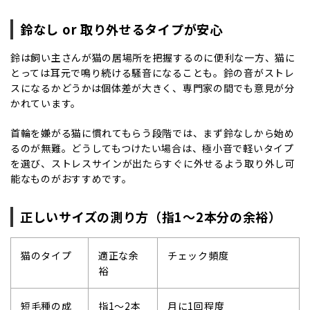
鈴なし
or
取り外せるタイプが安心
鈴は飼い主さんが猫の居場所を把握するのに便利な一方、猫に
とっては耳元で鳴り続ける騒音になることも。鈴の音がストレ
スになるかどうかは個体差が大きく、専門家の間でも意見が分
かれています。
首輪を嫌がる猫に慣れてもらう段階では、まず鈴なしから始め
るのが無難。どうしてもつけたい場合は、極小音で軽いタイプ
を選び、ストレスサインが出たらすぐに外せるよう取り外し可
能なものがおすすめです。
正しいサイズの測り方（指
1
～
2
本分の余裕）
猫のタイプ
適正な余
チェック頻度
裕
短毛種の成
指
1
～
2
本
月に
1
回程度