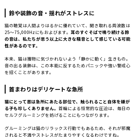
鈴や装飾の音・揺れがストレスに
猫の聴覚は人間よりはるかに優れていて、聞き取れる周波数は
25
～
75,000Hz
にもおよびます。
耳のすぐそばで鳴り続ける鈴
の音は、私たちが思う以上に大きな騒音として感じている可能
性があるのです。
本来、猫は獲物に気づかれないよう「静かに動く」生きもの。
音の出る装飾は、この本能に反するためパニックや強い警戒心
を招くことがあります。
首まわりはデリケートな急所
猫にとって首は急所にあたる部位で、触られること自体を嫌が
る子も珍しくありません。
首輪による恒常的な圧迫は、毎日の
セルフグルーミングを妨げることにもつながります。
グルーミングは猫のリラックス行動でもあるため、それが邪魔
されると不満やストレスがたまりやすくなるわけですね。