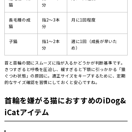
猫
分
長毛種の成
指
2
～
3
本
月に
1
回程度
猫
分
子猫
指
1
～
2
本
週に
1
回（成長が早いた
分
め）
首と首輪の間にスムーズに指が入るかどうかが判断基準です。
きつすぎると呼吸を圧迫し、緩すぎると下顎に引っかかる「猿
ぐつわ状態」の原因に。適正サイズをキープするために、定期
的なサイズ確認を習慣にしておくと安心ですね。
首輪を嫌がる猫におすすめの
iDog&
iCat
アイテム