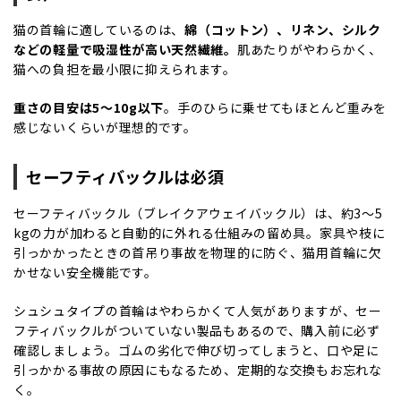
猫の首輪に適しているのは、
綿（コットン）、リネン、シルク
などの軽量で吸湿性が高い天然繊維。
肌あたりがやわらかく、
猫への負担を最小限に抑えられます。
重さの目安は
5
～
10g
以下
。手のひらに乗せてもほとんど重みを
感じないくらいが理想的です。
セーフティバックルは必須
セーフティバックル（ブレイクアウェイバックル）は、約
3
～
5
kg
の力が加わると自動的に外れる仕組みの留め具。家具や枝に
引っかかったときの首吊り事故を物理的に防ぐ、猫用首輪に欠
かせない安全機能です。
シュシュタイプの首輪はやわらかくて人気がありますが、セー
フティバックルがついていない製品もあるので、購入前に必ず
確認しましょう。ゴムの劣化で伸び切ってしまうと、口や足に
引っかかる事故の原因にもなるため、定期的な交換もお忘れな
く。