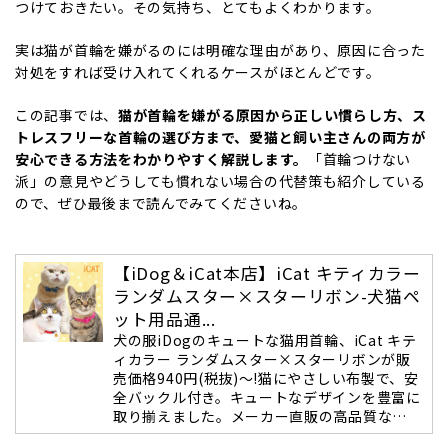
つけておきたい。その気持ち、とてもよくわかります。
実は猫が首輪を嫌がるのには明確な理由があり、原因に合った
対処をすれば受け入れてくれるケースがほとんどです。
この記事では、
猫が首輪を嫌がる原因から正しい慣らし方、ス
トレスフリーな首輪の選び方まで、愛猫と飼い主さんの両方が
安心できる方法をわかりやすく解説します。
「首輪つけない
派」の意見やどうしても慣れない場合の代替策も紹介している
ので、ぜひ最後まで読んでみてくださいね。
【iDog＆iCat本店】iCat キティカラー
ランダムスター×スターリボン-犬猫ペ
ット用品通...
犬の服iDogのキュートな猫用首輪、iCat キテ
ィカラー ランダムスター×スターリボンが販
売価格940円(税抜)～!猫にやさしい布製で、安
全バックル付き。キュートなデザインを豊富に
取り揃えました。メーカー直販の高品質な…