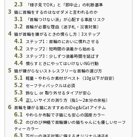
2.3
「様子見でOK」と「即中止」の判断基準
3
猫に首輪をするのはなぜダメと言われるのか
3.1
「首輪つけない派」が心配する事故リスク
3.2
首輪が必要な理由（迷子札・災害対策）
4
猫が首輪を嫌がるときの慣らし方｜3ステップ
4.1
ステップ1：首輪のにおいに慣れさせる
4.2
ステップ2：短時間の装着から始める
4.3
ステップ3：少しずつ装着時間を延ばす
4.4
慣らすときにやってはいけないNG行動
5
猫が嫌がらないストレスフリーな首輪の選び方
5.1
軽量・やわらか素材がベスト（10g以下が目安）
5.2
セーフティバックルは必須
5.3
鈴なし or 取り外せるタイプが安心
5.4
正しいサイズの測り方（指1～2本分の余裕）
6
首輪を嫌がる猫におすすめのiDog&iCatアイテム
6.1
やわらか布製で子猫にも安心の国産カラー
6.2
のびのび伸縮で首輪嫌いの猫ちゃんにも優しいセーフ
ティーカラー
6.3
万が一の迷子対策に備えるオリジナル迷子札