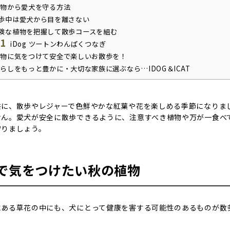
物から愛犬を守る方法
歩中は愛犬から目を離さない
険な植物を把握して散歩コースを組む
.1
iDog ツートンわんぱくつなぎ
物に気をつけて安全で楽しいお散歩を！
らしをもっと豊かに・大切な家族に選ぶなら…IDOG＆ICAT
共に、散歩やレジャーで色鮮やかな紅葉や花を楽しめる季節になりま
せん。愛犬が安全に散歩できるように、注意すべき植物や万が一食べ
守りましょう。
で気をつけたい秋の植物
にある草花の中にも、犬にとって健康を害する可能性のあるものが数