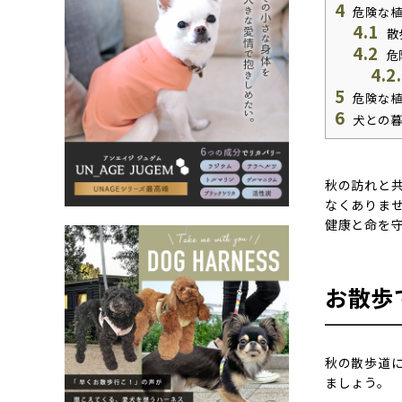
4
危険な植
4.1
散
4.2
危
4.2
5
危険な植
6
犬との暮
秋の訪れと
なくありま
健康と命を
お散歩
秋の散歩道
ましょう。