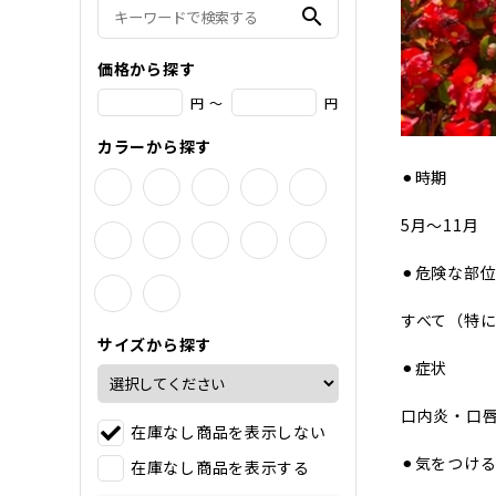
search
価格から探す
円 ～
円
カラーから探す
⚫︎時期
5月〜11月
⚫︎危険な部
すべて（特
サイズから探す
⚫︎症状
口内炎・口
在庫なし商品を表示しない
⚫︎気をつけ
在庫なし商品を表示する