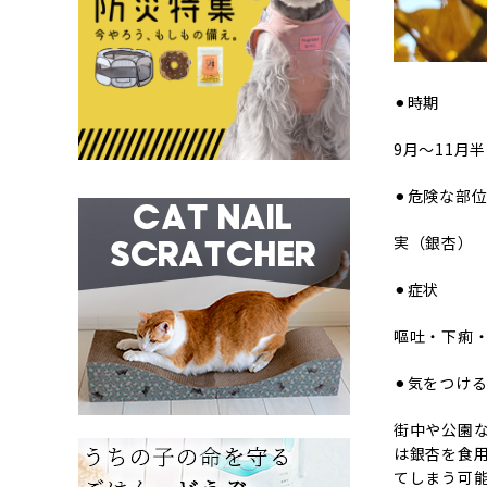
⚫︎時期
9月〜11月
⚫︎危険な部
実（銀杏）
⚫︎症状
嘔吐・下痢
⚫︎気をつけ
街中や公園
は銀杏を食
てしまう可