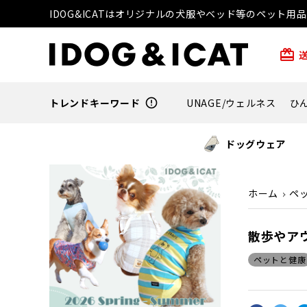
IDOG&ICATはオリジナルの犬服やベッド等のペット
card_giftcard
トレンドキーワード
error_outline
UNAGE/ウェルネス
ひ
ドッグウェア
ホーム
ペ
散歩やア
ペットと健康