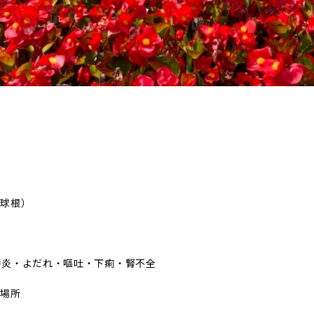
位
に球根）
唇炎・よだれ・嘔吐・下痢・腎不全
る場所