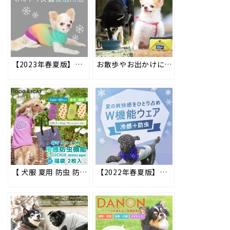
【2023年春夏版】夏の暑さや紫外線から愛犬を守る！接触冷感機能のペット用ウェア「COOL Chill（クールチル）」 #198
お散歩やお出かけにも◎持ち運びに便利なポータブルトレイ＆折り畳みシリコンフードボウル #147
【 犬服 夏用 防虫 防蚊 ひんやり 冷感 暑さ対策 】iDogの防虫機能とひんやり快適機能を気軽にお試し！ MOSCAPE（モスケイプ）&COOL Chill（クールチル） お試し福袋 2枚入り好評販売中!! #194
【2022年春夏版】夏のお散歩も安心！防虫・防蚊とひんやり涼感のダブル機能のペット用ウェア「MOSCAPE+COOL（モスケイプクール）」 #195