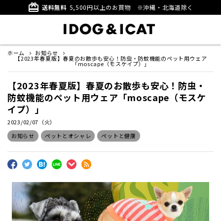
card_giftcard
送料無料
5,500円以上のお買物
※沖縄・北海道除く
ホーム
お知らせ
【2023年春夏版】春夏のお散歩も安心！防虫・防蚊機能のペット用ウェア
「moscape（モスケイプ）」
【2023年春夏版】春夏のお散歩も安心！防虫・
防蚊機能のペット用ウェア「moscape（モスケ
イプ）」
2023/02/07（火）
お知らせ
ペットとオシャレ
ペットと健康