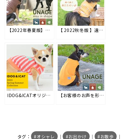
【2022年春夏版】シニア期や病気のペットが快適に過ごせるように開発した新しい機能性ペット用ウェア「UNAGE（アンエイジ）」 #165
【 2022秋冬版 】遠赤外線効果でペットの体温を保つ高機能素材ペット用ウェア「DANON(ダンオン)」
IDOG&ICATオリジナルの春夏新作ドッグウェアを2023年2月2日より順次販売開始！愛犬の着心地を優先した高品質の犬用お洋服。防虫機能やひんやり効果などの機能ウェアも充実！
【お客様のお声を形に】大人気 UNAGE ウェルネスウェアがより使いやすくリニューアル #iDogウェルネスウェア #190
タグ：
オシャレ
｜
お出かけ
｜
お散歩
｜