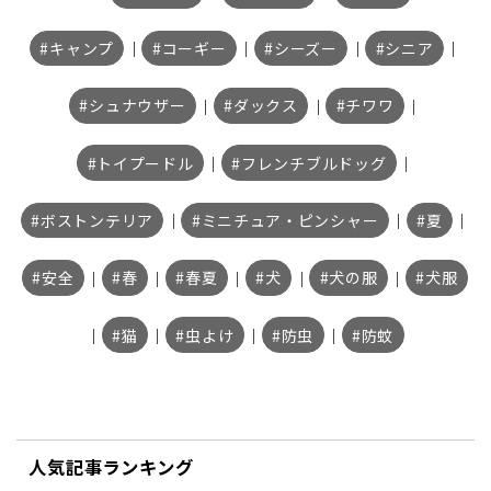
キャンプ
｜
コーギー
｜
シーズー
｜
シニア
｜
シュナウザー
｜
ダックス
｜
チワワ
｜
トイプードル
｜
フレンチブルドッグ
｜
ボストンテリア
｜
ミニチュア・ピンシャー
｜
夏
｜
安全
｜
春
｜
春夏
｜
犬
｜
犬の服
｜
犬服
｜
猫
｜
虫よけ
｜
防虫
｜
防蚊
人気記事ランキング