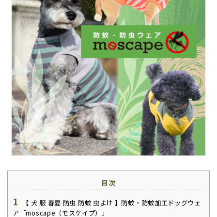
目次
1
【 犬 服 春夏 防虫 防蚊 虫よけ 】防蚊・防蚊加工ドッグウェ
ア「moscape（モスケイプ）」