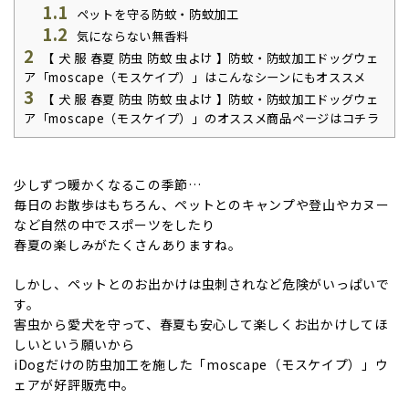
1.1
ペットを守る防蚊・防蚊加工
1.2
気にならない無香料
2
【 犬 服 春夏 防虫 防蚊 虫よけ 】防蚊・防蚊加工ドッグウェ
ア「moscape（モスケイプ）」はこんなシーンにもオススメ
3
【 犬 服 春夏 防虫 防蚊 虫よけ 】防蚊・防蚊加工ドッグウェ
ア「moscape（モスケイプ）」のオススメ商品ページはコチラ
少しずつ暖かくなるこの季節…
毎日のお散歩はもちろん、ペットとのキャンプや登山やカヌー
など自然の中でスポーツをしたり
春夏の楽しみがたくさんありますね。
しかし、ペットとのお出かけは虫刺されなど危険がいっぱいで
す。
害虫から愛犬を守って、春夏も安心して楽しくお出かけしてほ
しいという願いから
iDogだけの防虫加工を施した「moscape（モスケイプ）」ウ
ェアが好評販売中。