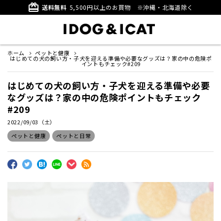
card_giftcard
送料無料
5,500円以上のお買物
※沖縄・北海道除く
ホーム
ペットと健康
はじめての犬の飼い方・子犬を迎える準備や必要なグッズは？家の中の危険ポ
イントもチェック#209
はじめての犬の飼い方・子犬を迎える準備や必要
なグッズは？家の中の危険ポイントもチェック
#209
2022/09/03（土）
ペットと健康
ペットと日常