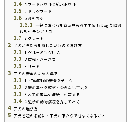
1.4
4.フードボウルと給水ボウル
1.5
5.ドッグフード
1.6
6.おもちゃ
1.6.1
一緒に遊べる知育玩具もおすすめ！iDog 知育お
もちゃ チンアナゴ
1.7
7.クレート
2
子犬がきたら用意したいものと選び方
2.1
1.グルーミング用品
2.2
2.首輪・ハーネス
2.3
3.リード
3
子犬の安全のための準備
3.1
1..行動範囲の安全をチェク
3.2
2.床の素材を確認・滑らない工夫を
3.3
3.木製の家具や壁紙に対策する
3.4
4.近所の動物病院を探しておく
4
子犬の選び方
5
子犬を迎える前に・子犬が来たらできなくなること