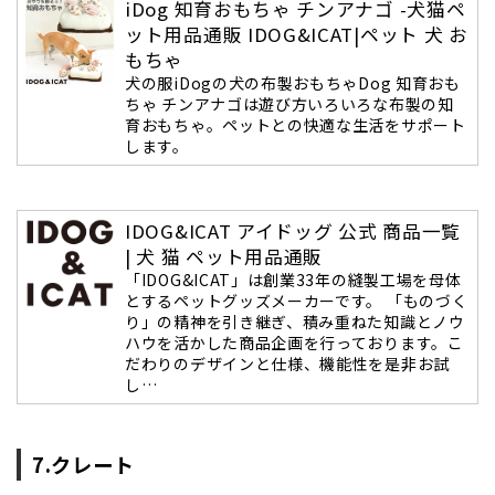
iDog 知育おもちゃ チンアナゴ -犬猫ペ
ット用品通販 IDOG&ICAT|ペット 犬 お
もちゃ
犬の服iDogの犬の布製おもちゃDog 知育おも
ちゃ チンアナゴは遊び方いろいろな布製の知
育おもちゃ。ペットとの快適な生活をサポート
します。
IDOG&ICAT アイドッグ 公式 商品一覧
| 犬 猫 ペット用品通販
「IDOG&ICAT」は創業33年の縫製工場を母体
とするペットグッズメーカーです。 「ものづく
り」の精神を引き継ぎ、積み重ねた知識とノウ
ハウを活かした商品企画を行っております。こ
だわりのデザインと仕様、機能性を是非お試
し…
7.クレート