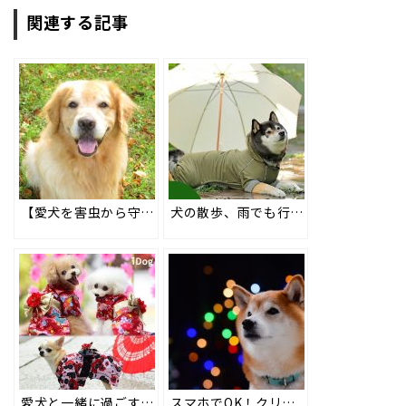
関連する記事
【愛犬を害虫から守ろう】蚊・ノミ・マダニによる病気と対策・おすすめの防虫犬服も #187
犬の散歩、雨でも行く？行かない？注意点とタイプ別おすすめレインウエアの紹介も！ #192
愛犬と一緒に過ごす新年をもっと素敵なひとときに。 #100
スマホでOK！クリスマス・イルミネーションを背景にペットを撮ろう！ #110