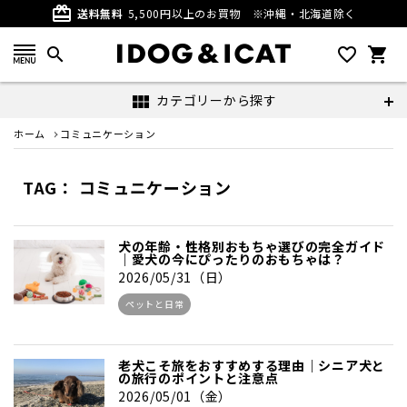
card_giftcard
送料無料
5,500円以上のお買物
※沖縄・北海道除く
search
favorite_outline
shopping_cart
カテゴリーから探す
view_module
ホーム
コミュニケーション
TAG： コミュニケーション
犬の年齢・性格別おもちゃ選びの完全ガイド
｜愛犬の今にぴったりのおもちゃは？
2026/05/31（日）
ペットと日常
老犬こそ旅をおすすめする理由｜シニア犬と
の旅行のポイントと注意点
2026/05/01（金）