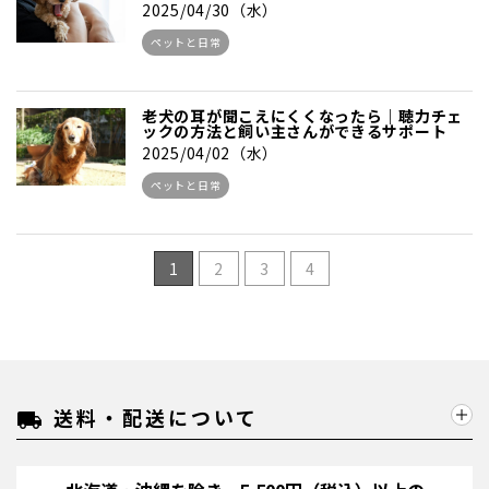
2025/04/30（水）
ペットと日常
老犬の耳が聞こえにくくなったら｜聴力チェ
ックの方法と飼い主さんができるサポート
2025/04/02（水）
ペットと日常
1
2
3
4
送料・配送について
local_shipping