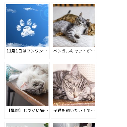
11月1日はワンワンワンで犬の日！愛犬に愛情と感謝を伝える20の方法 #104
ベンガルキャットが持つ意外な性格とは？しつけは子猫のときから行おう！ #115
【驚愕】どでかい猫ラガマフィン！その性格や特徴は？家で飼うのは大変？ #131
子猫を飼いたい！でもどこで出会える？5つの方法と飼育前の注意点を解説！ #150