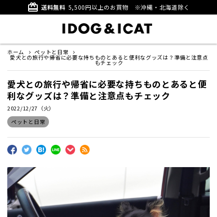
card_giftcard
送料無料
5,500円以上のお買物
※沖縄・北海道除く
ホーム
ペットと日常
愛犬との旅行や帰省に必要な持ちものとあると便利なグッズは？準備と注意点
もチェック
愛犬との旅行や帰省に必要な持ちものとあると便
利なグッズは？準備と注意点もチェック
2022/12/27（火）
ペットと日常