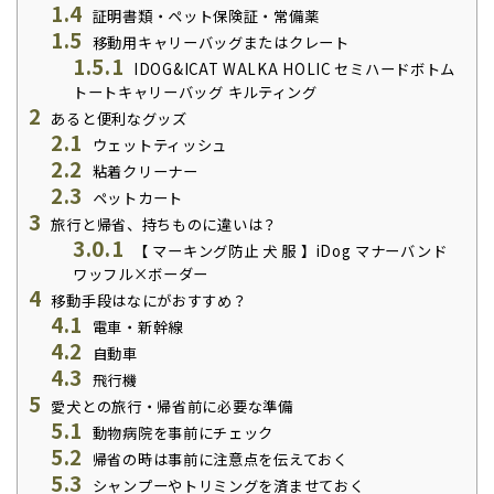
1.4
証明書類・ペット保険証・常備薬
1.5
移動用キャリーバッグまたはクレート
1.5.1
IDOG&ICAT WALKA HOLIC セミハードボトム
トートキャリーバッグ キルティング
2
あると便利なグッズ
2.1
ウェットティッシュ
2.2
粘着クリーナー
2.3
ペットカート
3
旅行と帰省、持ちものに違いは？
3.0.1
【 マーキング防止 犬 服 】iDog マナーバンド
ワッフル×ボーダー
4
移動手段はなにがおすすめ？
4.1
電車・新幹線
4.2
自動車
4.3
飛行機
5
愛犬との旅行・帰省前に必要な準備
5.1
動物病院を事前にチェック
5.2
帰省の時は事前に注意点を伝えておく
5.3
シャンプーやトリミングを済ませておく